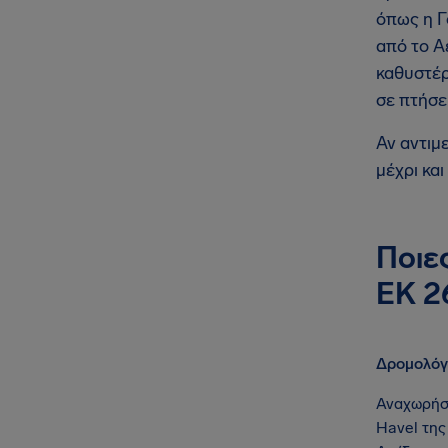
όπως η Γ
από το Α
καθυστέρ
σε πτήσε
Αν αντιμ
μέχρι και
Ποιε
ΕΚ 2
Δρομολόγ
Αναχωρήσ
Havel τη