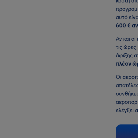
κόστη απ
προγραμμ
αυτό είν
600 €
αν
Αν και ο
τις ώρες
άφιξης σ
πλέον ώ
Οι αεροπ
αποτέλε
συνθήκες
αεροπορι
ελέγξει α