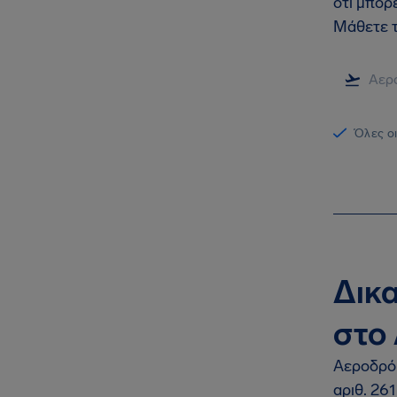
ότι μπορ
Μάθετε τ
Όλες οι
Δικ
στο
Αεροδρόμ
αριθ. 26