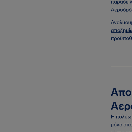
παραδεί
Αεροδρόμ
Αναλύουμ
αποζημί
προϋποθέ
Απο
Αερ
Η πολύωρ
μόνο απο