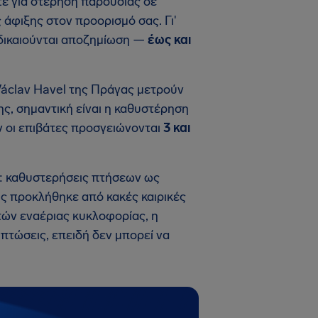
τε για στέρηση παρουσίας σε
άφιξης στον προορισμό σας. Γι'
α δικαιούνται αποζημίωση —
έως και
Václav Havel της Πράγας μετρούν
ς, σημαντική είναι η καθυστέρηση
ν οι επιβάτες προσγειώνονται
3 και
η: καθυστερήσεις πτήσεων ως
ης προκλήθηκε από κακές καιρικές
τών εναέριας κυκλοφορίας, η
πτώσεις, επειδή δεν μπορεί να