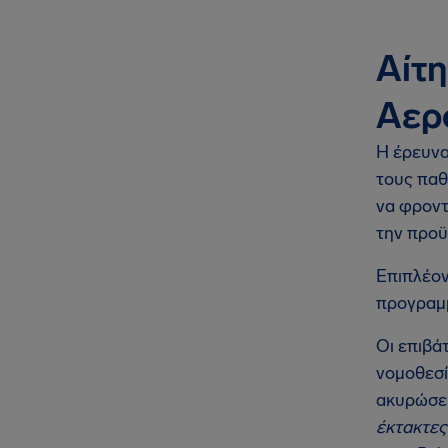
Αίτ
Αερ
Η έρευνα
τους παθ
να φροντ
την προϋ
Επιπλέον
προγραμμ
Οι επιβά
νομοθεσί
ακυρώσει
έκτακτες