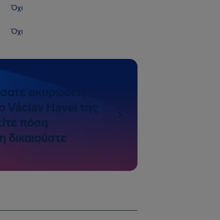
Όχι
Όχι
ίσατε ακυρώσεις
 Václav Havel της
ίτε πόση
η δικαιούστε