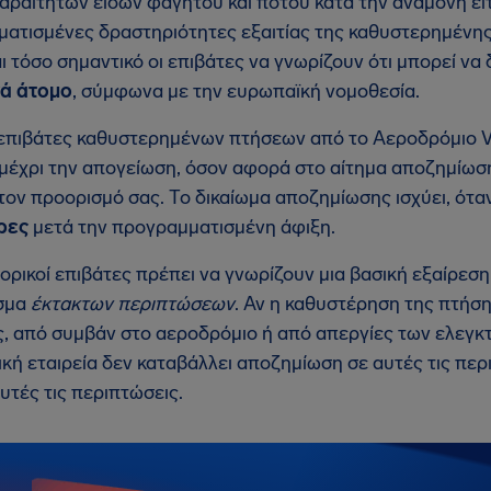
αραίτητων ειδών φαγητού και ποτού κατά την αναμονή εί
ατισμένες δραστηριότητες εξαιτίας της καθυστερημένης 
αι τόσο σημαντικό οι επιβάτες να γνωρίζουν ότι μπορεί ν
ά άτομο
, σύμφωνα με την ευρωπαϊκή νομοθεσία.
ι επιβάτες καθυστερημένων πτήσεων από το Αεροδρόμιο 
 μέχρι την απογείωση, όσον αφορά στο αίτημα αποζημίωση
τον προορισμό σας. Το δικαίωμα αποζημίωσης ισχύει, ότα
ρες
μετά την προγραμματισμένη άφιξη.
ορικοί επιβάτες πρέπει να γνωρίζουν μια βασική εξαίρεσ
σμα
έκτακτων περιπτώσεων
. Αν η καθυστέρηση της πτήσ
, από συμβάν στο αεροδρόμιο ή από απεργίες των ελεγκ
κή εταιρεία δεν καταβάλλει αποζημίωση σε αυτές τις περι
υτές τις περιπτώσεις.