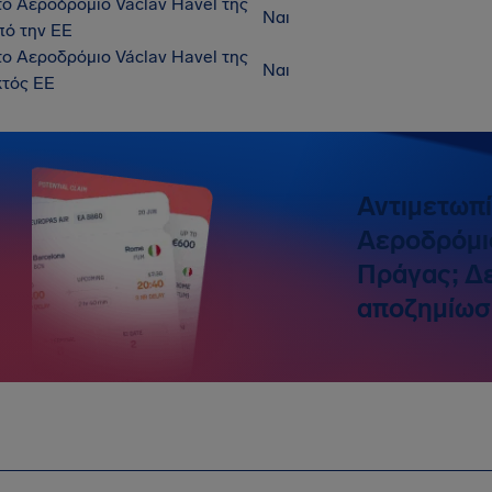
το Αεροδρόμιο Václav Havel της
Ναι
πό την ΕΕ
το Αεροδρόμιο Václav Havel της
Ναι
κτός ΕΕ
Αντιμετωπ
Αεροδρόμιο
Πράγας; Δε
αποζημίωσ