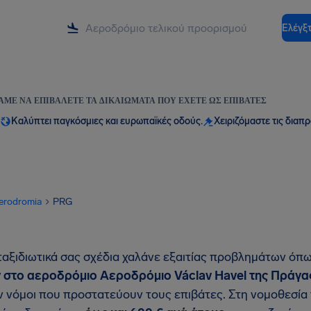
Ελέγξτ
ΆΜΕ ΝΑ ΕΠΙΒΆΛΕΤΕ ΤΑ ΔΙΚΑΙΏΜΑΤΑ ΠΟΥ ΈΧΕΤΕ ΩΣ ΕΠΙΒΆΤΕΣ
Καλύπτει παγκόσμιες και ευρωπαϊκές οδούς.
Χειριζόμαστε τις διαπ
erodromia
PRG
ταξιδιωτικά σας σχέδια χαλάνε εξαιτίας προβλημάτων όπ
 στο αεροδρόμιο
Αεροδρόμιο Václav Havel της Πράγα
 νόμοι που προστατεύουν τους επιβάτες. Στη νομοθεσία τ