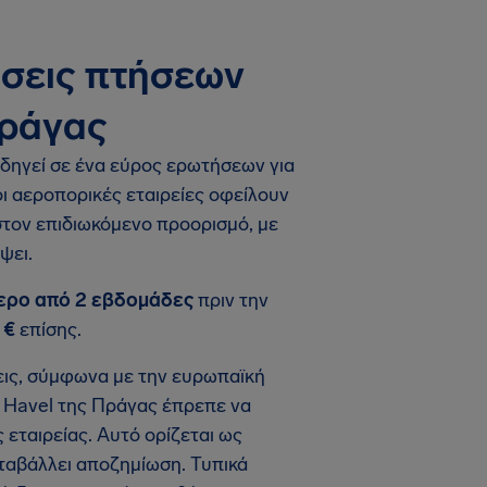
ώσεις πτήσεων
Πράγας
δηγεί σε ένα εύρος ερωτήσεων για
ι αεροπορικές εταιρείες οφείλουν
στον επιδιωκόμενο προορισμό, με
ψει.
τερο από 2 εβδομάδες
πριν την
 €
επίσης.
σεις, σύμφωνα με την ευρωπαϊκή
v Havel της Πράγας έπρεπε να
 εταιρείας. Αυτό ορίζεται ως
αταβάλλει αποζημίωση. Τυπικά