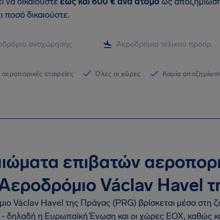
εί να δικαιούστε
έως και
600 €
ανά άτομο
ως αποζημίωση 
ι ποσό δικαιούστε.
 αεροπορικές εταιρείες
Όλες οι χώρες
Καμία αποζημίωση
αιώματα επιβατών αεροπορ
 Αεροδρόμιο Václav Havel 
ιο Václav Havel της Πράγας (PRG) βρίσκεται μέσα στη ζ
1 - δηλαδή η Ευρωπαϊκή Ένωση και οι χώρες ΕΟΧ, καθώς κ