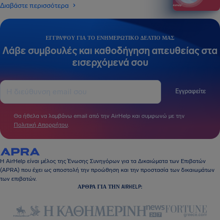
Διαβάστε περισσότερα
ΕΓΓΡΆΨΟΥ ΓΙΑ ΤΟ ΕΝΗΜΕΡΩΤΙΚΌ ΔΕΛΤΊΟ ΜΑΣ
Λάβε συμβουλές και καθοδήγηση απευθείας στα
εισερχόμενά σου
Εγγραφείτε
Θα ήθελα να λαμβάνω email από την AirHelp και συμφωνώ με την
Πολιτική Απορρήτου
.
Η AirHelp είναι μέλος της Ένωσης Συνηγόρων για τα Δικαιώματα των Επιβατών
(APRA) που έχει ως αποστολή την προώθηση και την προστασία των δικαιωμάτων
των επιβατών.
ΆΡΘΡΑ ΓΙΑ ΤΗΝ AIRHELP: