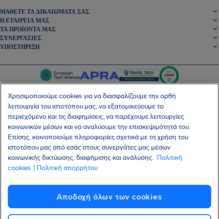
ΜΆΘΕΤΕ ΤΑ ΔΙΚΑΙΏΜΑΤΆ ΣΑΣ
Η ΕΤΑΙΡΕΊΑ ΜΑΣ
ΤΑ ΠΡΟΪΌΝΤΑ ΜΑΣ
ΣΥΝΕΡΓΑΣΊΕΣ
ΥΠΟΣΤΉΡΙΞΗ
Χρησιμοποιούμε cookies για να διασφαλίζουμε την ορθή
λειτουργία του ιστοτόπου μας, να εξατομικεύουμε το
περιεχόμενο και τις διαφημίσεις, να παρέχουμε λειτουργίες
SocialFacebook
SocialTwitter
SocialInstagram
SocialLinkedin
κοινωνικών μέσων και να αναλύουμε την επισκεψιμότητά του.
Επίσης, κοινοποιούμε πληροφορίες σχετικά με τη χρήση του
ΑΠΟΚΤΉΣΤΕ ΤΗ ΔΩΡΕΆΝ ΕΦΑΡΜΟΓΉ ΜΑΣ
ιστοτόπου μας από εσάς στους συνεργάτες μας μέσων
κοινωνικής δικτύωσης, διαφήμισης και ανάλυσης.
Πολιτική
cookies
| Πολιτική απορρήτου
Όροι και Προϋποθέσεις
Πολιτική Απορρήτου
Cookies
Imprint
Αποδοχή όλων των cookies
Επίθεση στην εφοδιαστική αλυσίδα Shai-Hulud
Υπαναχώρηση από τη σύμβαση