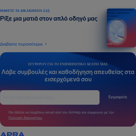
ΜΆΘΕΤΕ ΤΑ ΔΙΚΑΙΏΜΑΤΆ ΣΑΣ
Οδηγός για τα δικαιώματα
επιβατών αεροπορικών
μεταφορών
Ρίξε μια ματιά στον απλό οδηγό μας
ΕΚΔΟΣΗ 2026
Διαβάστε περισσότερα
ΕΓΓΡΆΨΟΥ ΓΙΑ ΤΟ ΕΝΗΜΕΡΩΤΙΚΌ ΔΕΛΤΊΟ ΜΑΣ
Λάβε συμβουλές και καθοδήγηση απευθείας στα
εισερχόμενά σου
Εγγραφείτε
Θα ήθελα να λαμβάνω email από την AirHelp και συμφωνώ με την
Πολιτική Απορρήτου
.