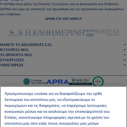
Η AirHelp είναι μέλος της Ένωσης Συνηγόρων για τα Δικαιώματα των Επιβατών
(APRA) που έχει ως αποστολή την προώθηση και την προστασία των δικαιωμάτων
των επιβατών.
ΆΡΘΡΑ ΓΙΑ ΤΗΝ AIRHELP:
ΜΆΘΕΤΕ ΤΑ ΔΙΚΑΙΏΜΑΤΆ ΣΑΣ
Η ΕΤΑΙΡΕΊΑ ΜΑΣ
ΤΑ ΠΡΟΪΌΝΤΑ ΜΑΣ
ΣΥΝΕΡΓΑΣΊΕΣ
ΥΠΟΣΤΉΡΙΞΗ
Χρησιμοποιούμε cookies για να διασφαλίζουμε την ορθή
λειτουργία του ιστοτόπου μας, να εξατομικεύουμε το
περιεχόμενο και τις διαφημίσεις, να παρέχουμε λειτουργίες
SocialFacebook
SocialTwitter
SocialInstagram
SocialLinkedin
κοινωνικών μέσων και να αναλύουμε την επισκεψιμότητά του.
Επίσης, κοινοποιούμε πληροφορίες σχετικά με τη χρήση του
ΑΠΟΚΤΉΣΤΕ ΤΗ ΔΩΡΕΆΝ ΕΦΑΡΜΟΓΉ ΜΑΣ
ιστοτόπου μας από εσάς στους συνεργάτες μας μέσων