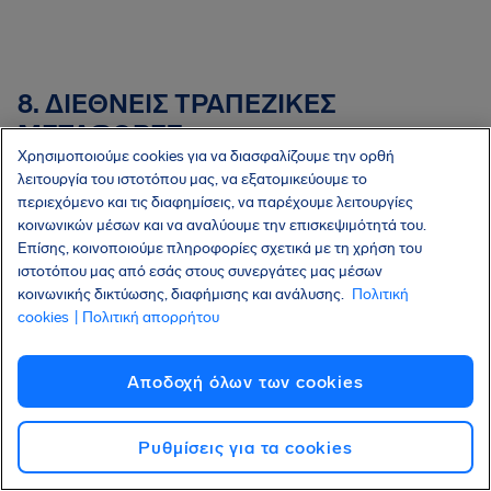
8. ΔΙΕΘΝΕΙΣ ΤΡΑΠΕΖΙΚΕΣ
ΜΕΤΑΦΟΡΕΣ
Χρησιμοποιούμε cookies για να διασφαλίζουμε την ορθή
λειτουργία του ιστοτόπου μας, να εξατομικεύουμε το
περιεχόμενο και τις διαφημίσεις, να παρέχουμε λειτουργίες
Η AirHelp προσφέρει διεθνείς τραπεζικές
κοινωνικών μέσων και να αναλύουμε την επισκεψιμότητά του.
μεταφορές μέσω ενός Τρίτου Μέρους AirHelp χωρίς
Επίσης, κοινοποιούμε πληροφορίες σχετικά με τη χρήση του
ιστοτόπου μας από εσάς στους συνεργάτες μας μέσων
πρόσθετες χρεώσεις. Ωστόσο, η AirHelp δεν θα
κοινωνικής δικτύωσης, διαφήμισης και ανάλυσης.
Πολιτική
καλύψει οποιαδήποτε πρόσθετα τέλη ή έξοδα που
cookies
| Πολιτική απορρήτου
θα χρεωθούν σε εσάς από άλλους μεσάζοντες
πληρωμών ή δικαιούχους τράπεζες. Η τράπεζά σας
Αποδοχή όλων των cookies
ενδέχεται να σας χρεώσει προμήθεια ανταλλαγής
συναλλάγματος.
Ρυθμίσεις για τα cookies