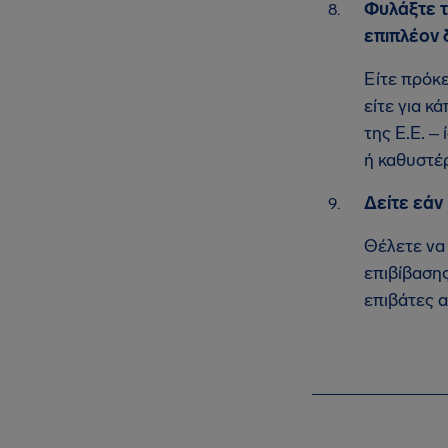
Φυλάξτε τ
επιπλέον
Είτε πρόκ
είτε για κ
της Ε.Ε. 
ή καθυστέ
Δείτε εάν
Θέλετε να 
επιβίβασης
επιβάτες 