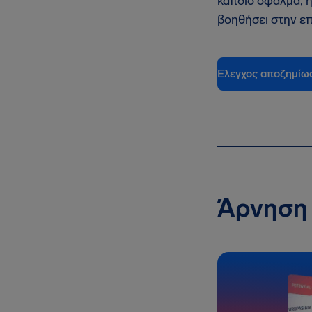
κάποιο σφάλμα, 
βοηθήσει στην ε
Έλεγχος αποζημίω
Άρνηση 