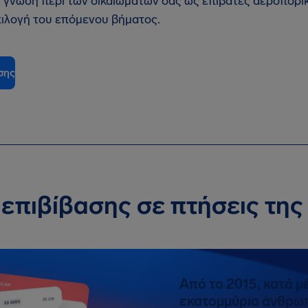
η γνώση περί των δικαιωμάτων σας ως επιβάτες αεροπορ
πιλογή του επόμενου βήματος.
σης
επιβίβασης σε πτήσεις της 
Από το 2015, κατά μ
εκατομμύρια άνθρω