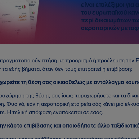
είναι επιλέξιμοι για
του ευρωπαϊκού καν
περί δικαιωμάτων τ
αεροπορικών μετα
υ πραγματοποιούν πτήση με προορισμό ή προέλευση την
τα εξής βήματα, όταν δεν τους επιτραπεί η επιβίβαση:
ωρείτε τη θέση σας οικειοθελώς με αντάλλαγμα κουπ
ραχώρηση της θέσης σας ίσως παραχωρήσετε και τα δικα
. Φυσικά, εάν η αεροπορική εταιρεία σάς κάνει μια ελκυ
ε. Η τελική απόφαση εναπόκειται σε εσάς.
ην κάρτα επιβίβασης και οποιοδήποτε άλλο ταξιδιωτικ
ετε την κάρτα επιβίβασης, χρησιμοποιήστε οποιοδήποτε 