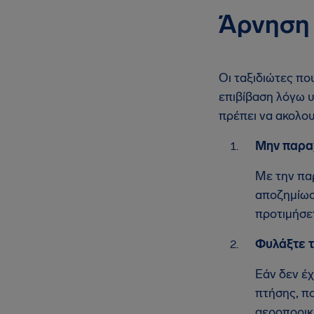
Άρνηση 
Οι ταξιδιώτες πο
επιβίβαση λόγω υ
πρέπει να ακολου
Μην παραχ
Με την πα
αποζημίωση
προτιμήσετ
Φυλάξτε τ
Εάν δεν έχ
πτήσης, π
αεροπορική