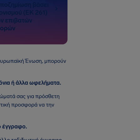
 αποζημίωση βάσει
ονισμού (ΕΚ 261)
ων επιβατών
φορών
 Ευρωπαϊκή Ένωση, μπορούν
όνια ή άλλα ωφελήματα.
ιώματά σας για πρόσθετη
στική προσφορά να την
ό έγγραφο.
άλλο ταξιδιωτικό έγγραφο