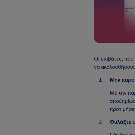
Οι επιβάτες, πο
να ακολουθήσουν 
Μην παραχ
Με την πα
αποζημίωση
προτιμήσετ
Φυλάξτε τ
Εάν δεν έχ