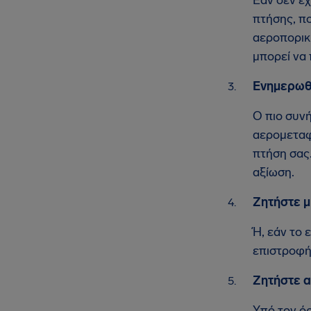
πτήσης, π
αεροπορική
μπορεί να 
Ενημερωθε
Ο πιο συν
αερομεταφο
πτήση σας
αξίωση.
Ζητήστε μ
Ή, εάν το 
επιστροφής
Ζητήστε α
Υπό τον όρ