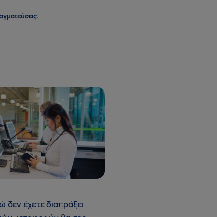
ραγματεύσεις.
ώ δεν έχετε διαπράξει