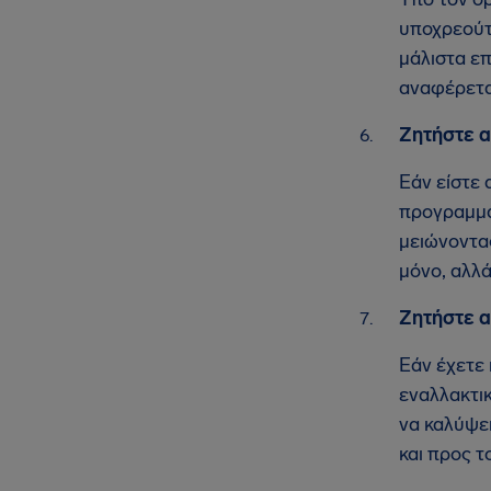
υποχρεούτα
μάλιστα ε
αναφέρετα
Ζητήστε α
Εάν είστε 
προγραμματ
μειώνοντας
μόνο, αλλά
Ζητήστε α
Εάν έχετε 
εναλλακτι
να καλύψει
και προς τ