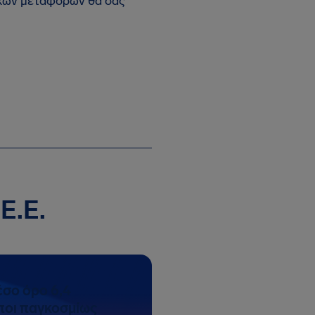
ικών μεταφορών θα σας
Ε.Ε.
έσο όρο 6,4
ποι παγκοσμίως