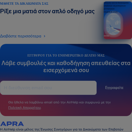
ΜΆΘΕΤΕ ΤΑ ΔΙΚΑΙΏΜΑΤΆ ΣΑΣ
Οδηγός για τα δικαιώματα
επιβατών αεροπορικών
μεταφορών
Ρίξε μια ματιά στον απλό οδηγό μας
ΕΚΔΟΣΗ 2026
Διαβάστε περισσότερα
ΕΓΓΡΆΨΟΥ ΓΙΑ ΤΟ ΕΝΗΜΕΡΩΤΙΚΌ ΔΕΛΤΊΟ ΜΑΣ
Λάβε συμβουλές και καθοδήγηση απευθείας στα
εισερχόμενά σου
Εγγραφείτε
Θα ήθελα να λαμβάνω email από την AirHelp και συμφωνώ με την
Πολιτική Απορρήτου
.
Η AirHelp είναι μέλος της Ένωσης Συνηγόρων για τα Δικαιώματα των Επιβατών