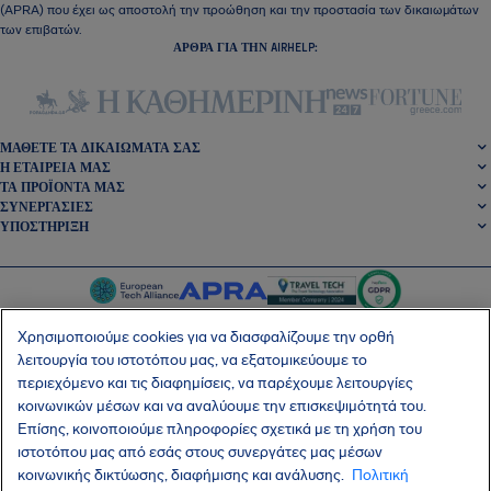
(APRA) που έχει ως αποστολή την προώθηση και την προστασία των δικαιωμάτων
των επιβατών.
ΆΡΘΡΑ ΓΙΑ ΤΗΝ AIRHELP:
ΜΆΘΕΤΕ ΤΑ ΔΙΚΑΙΏΜΑΤΆ ΣΑΣ
Η ΕΤΑΙΡΕΊΑ ΜΑΣ
ΤΑ ΠΡΟΪΌΝΤΑ ΜΑΣ
ΣΥΝΕΡΓΑΣΊΕΣ
ΥΠΟΣΤΉΡΙΞΗ
Χρησιμοποιούμε cookies για να διασφαλίζουμε την ορθή
λειτουργία του ιστοτόπου μας, να εξατομικεύουμε το
περιεχόμενο και τις διαφημίσεις, να παρέχουμε λειτουργίες
SocialFacebook
SocialTwitter
SocialInstagram
SocialLinkedin
κοινωνικών μέσων και να αναλύουμε την επισκεψιμότητά του.
Επίσης, κοινοποιούμε πληροφορίες σχετικά με τη χρήση του
ΑΠΟΚΤΉΣΤΕ ΤΗ ΔΩΡΕΆΝ ΕΦΑΡΜΟΓΉ ΜΑΣ
ιστοτόπου μας από εσάς στους συνεργάτες μας μέσων
κοινωνικής δικτύωσης, διαφήμισης και ανάλυσης.
Πολιτική