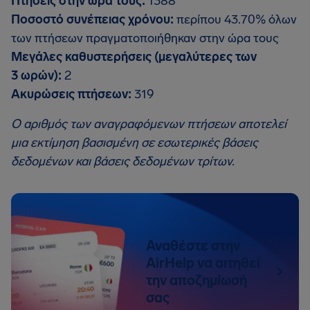
Πτήσεις στην ώρα τους:
1388
Ποσοστό συνέπειας χρόνου:
περίπου 43.70% όλων
των πτήσεων πραγματοποιήθηκαν στην ώρα τους
Μεγάλες καθυστερήσεις (μεγαλύτερες των
3 ωρών):
2
Ακυρώσεις πτήσεων:
319
Ο αριθμός των αναγραφόμενων πτήσεων αποτελεί
μια εκτίμηση βασισμένη σε εσωτερικές βάσεις
δεδομένων και βάσεις δεδομένων τρίτων.
Αναθέστε στην
AirHelp να αιτηθεί
την αποζημίωσή
σας