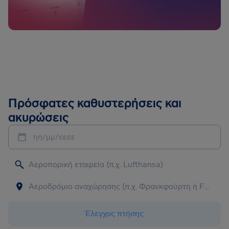
Πρόσφατες καθυστερήσεις και
ακυρώσεις
ηη/μμ/εεεε
Έλεγχος πτήσης