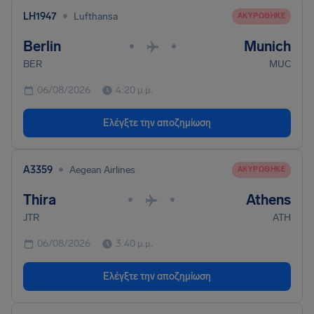
•
LH1947
Lufthansa
ΑΚΥΡΏΘΗΚΕ
Berlin
Munich
•
•
BER
MUC
06/08/2026
4:20 μ.μ.
Ελέγξτε την αποζημίωση
•
A3359
Aegean Airlines
ΑΚΥΡΏΘΗΚΕ
Thira
Athens
•
•
JTR
ATH
06/08/2026
3:40 μ.μ.
Ελέγξτε την αποζημίωση