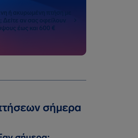
νη ή ακυρωμένη πτήση με
; Δείτε αν σας οφείλουν
ψους έως και 600 €
 πτήσεων σήμερα
ξαν σήμερα;