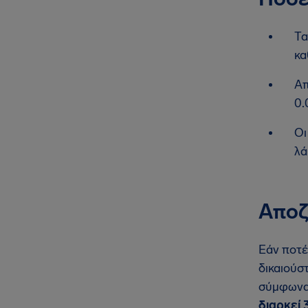
Τα
κα
Απ
0.
Οι
λά
Αποζ
Εάν ποτέ
δικαιούσ
σύμφωνα 
διαρκεί 