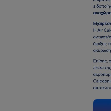
ειδοποίη
αναχώρη
Εξαιρέσε
Η Air Ca
αντικατά
άφιξης τ
ακύρωση
Επίσης, 
έκτακτης
αεροπορι
Caledoni
αποτελού