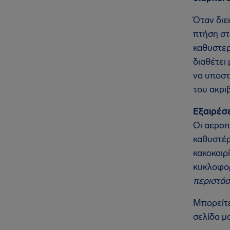
Όταν διε
πτήση στ
καθυστερ
διαθέτει
να υποστ
του ακρι
Εξαιρέσε
Οι αεροπ
καθυστέρ
κακοκαιρ
κυκλοφορ
περιστάσ
Μπορείτε
σελίδα μ