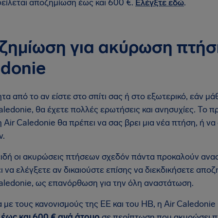
είλεται αποζημίωση έως και 600 €.
Ελέγξτε εδώ
.
ζημίωση για ακύρωση πτήσ
edonie
τα από το αν είστε στο σπίτι σας ή στο εξωτερικό, εάν μ
Caledonie, θα έχετε πολλές ερωτήσεις και ανησυχίες. Το 
ι η Air Caledonie θα πρέπει να σας βρει μια νέα πτήση, ή
ν.
ιδή οι ακυρώσεις πτήσεων σχεδόν πάντα προκαλούν αναστ
ι να ελέγξετε αν δικαιούστε επίσης να διεκδικήσετε απ
Caledonie, ως επανόρθωση για την όλη αναστάτωση.
με τους κανονισμούς της ΕΕ και του ΗΒ, η Air Caledonie
ς
έως και 600 € ανά άτομο
σε περίπτωση που ακυρώσει π