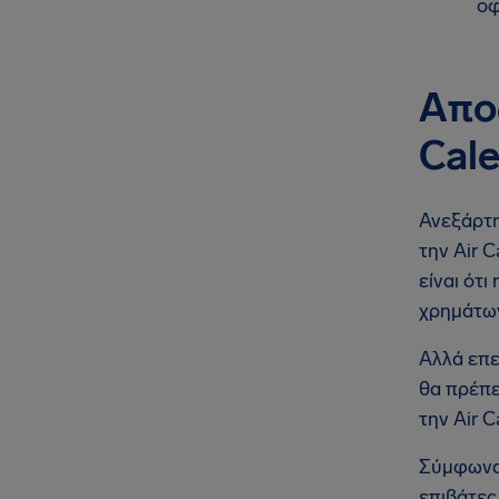
οφ
Απο
Cal
Ανεξάρτη
την Air 
είναι ότ
χρημάτω
Αλλά επε
θα πρέπε
την Air 
Σύμφωνα 
επιβάτε