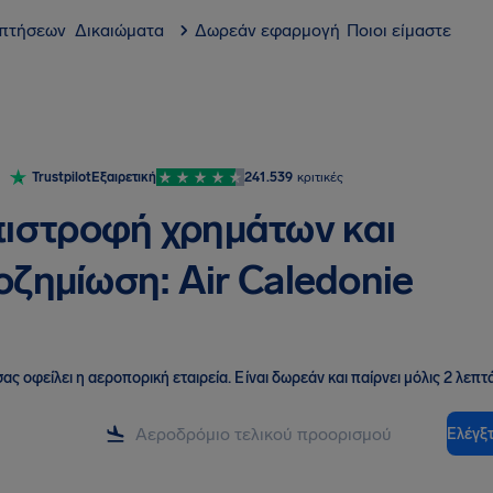
 πτήσεων
Δικαιώματα
Δωρεάν εφαρμογή
Ποιοι είμαστε
Trustpilot
Εξαιρετική
241.539
κριτικές
ιστροφή χρημάτων και
ζημίωση: Air Caledonie
ας οφείλει η αεροπορική εταιρεία
.
Είναι δωρεάν και παίρνει μόλις 2 λεπτά
Ελέγξτ