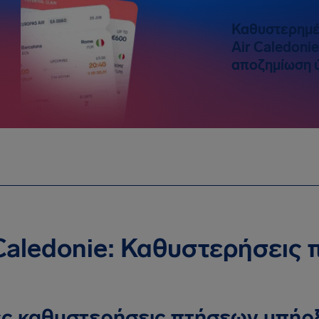
Καθυστερημέ
Air Caledonie
αποζημίωση ύ
 Caledonie: Καθυστερήσεις
ς καθυστερήσεις πτήσεων υπήρ