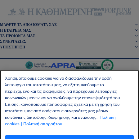
ΜΆΘΕΤΕ ΤΑ ΔΙΚΑΙΏΜΑΤΆ ΣΑΣ
Η ΕΤΑΙΡΕΊΑ ΜΑΣ
ΤΑ ΠΡΟΪΌΝΤΑ ΜΑΣ
ΣΥΝΕΡΓΑΣΊΕΣ
ΥΠΟΣΤΉΡΙΞΗ
Χρησιμοποιούμε cookies για να διασφαλίζουμε την ορθή
λειτουργία του ιστοτόπου μας, να εξατομικεύουμε το
περιεχόμενο και τις διαφημίσεις, να παρέχουμε λειτουργίες
SocialFacebook
SocialTwitter
SocialInstagram
SocialLinkedin
κοινωνικών μέσων και να αναλύουμε την επισκεψιμότητά του.
Επίσης, κοινοποιούμε πληροφορίες σχετικά με τη χρήση του
ΑΠΟΚΤΉΣΤΕ ΤΗ ΔΩΡΕΆΝ ΕΦΑΡΜΟΓΉ ΜΑΣ
ιστοτόπου μας από εσάς στους συνεργάτες μας μέσων
κοινωνικής δικτύωσης, διαφήμισης και ανάλυσης.
Πολιτική
cookies
| Πολιτική απορρήτου