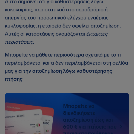
Αυτό σημαίνει ότι για καθυστερήσεις λόγω
κακοκαιρίας, περιστατικού στο αεροδρόμιο ή
απεργίας του προσωπικού ελέγχου εναέριας
κυκλοφορίας, η εταιρεία δεν οφείλει αποζημίωση.
Αυτές οι καταστάσεις ονομάζονται
έκτακτες
περιστάσεις
.
Μπορείτε να μάθετε περισσότερα σχετικά με το τι
περιλαμβάνεται και τι δεν περιλαμβάνεται στη σελίδα
μας
για την αποζημίωση λόγω καθυστέρησης
πτήσης
.
Μπορείτε να
διεκδικήσετε
αποζημίωση έως και
600 € για πτήσεις που
πραγματοποιήθηκαν