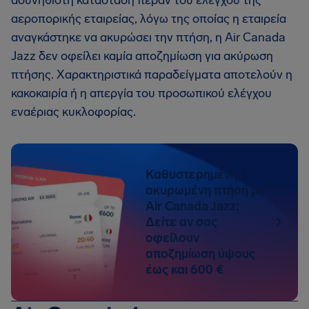
ασυνήθιστη κατάσταση πέραν του ελέγχου της
αεροπορικής εταιρείας, λόγω της οποίας η εταιρεία
αναγκάστηκε να ακυρώσει την πτήση, η Air Canada
Jazz δεν οφείλει καμία αποζημίωση για ακύρωση
πτήσης. Χαρακτηριστικά παραδείγματα αποτελούν η
κακοκαιρία ή η απεργία του προσωπικού ελέγχου
εναέριας κυκλοφορίας.
Καθυστερημένη ή
ακυρωμένη πτήση με
Air Canada Jazz;
Δείτε αν σας
οφείλουν
αποζημίωση ύψους
έως και 600 €