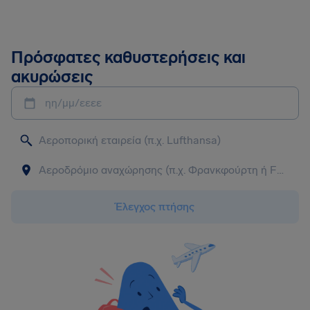
Πρόσφατες καθυστερήσεις και
ακυρώσεις
ηη/μμ/εεεε
Έλεγχος πτήσης