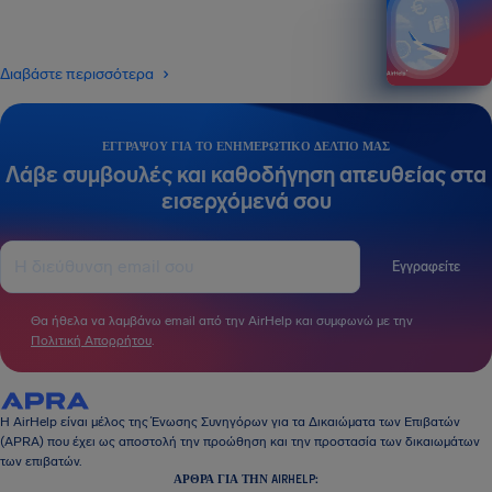
Διαβάστε περισσότερα
ΕΓΓΡΆΨΟΥ ΓΙΑ ΤΟ ΕΝΗΜΕΡΩΤΙΚΌ ΔΕΛΤΊΟ ΜΑΣ
Λάβε συμβουλές και καθοδήγηση απευθείας στα
εισερχόμενά σου
Εγγραφείτε
Θα ήθελα να λαμβάνω email από την AirHelp και συμφωνώ με την
Πολιτική Απορρήτου
.
Η AirHelp είναι μέλος της Ένωσης Συνηγόρων για τα Δικαιώματα των Επιβατών
(APRA) που έχει ως αποστολή την προώθηση και την προστασία των δικαιωμάτων
των επιβατών.
ΆΡΘΡΑ ΓΙΑ ΤΗΝ AIRHELP: