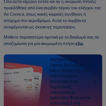
Όλα αυτά ισχύουν εκτός και αν η ακύρωση πτήσης
προκλήθηκε από ένα συμβάν πέραν του ελέγχου της
Air Corsica, όπως κακές καιρικές συνθήκες ή
ατύχημα στο αεροδρόμιο. Αυτά τα συμβάντα
αναφέρονται ως
έκτακτες περιστάσεις
.
Μάθετε περισσότερα σχετικά με το δικαίωμά σας σε
αποζημίωση για μια ακυρωμένη πτήση
εδώ
.
Ζητήστε αποζημίωση
ύψους έως και 600 €,
εάν η πτήση σας έχει
καθυστερήσει,
ακυρωθεί ή σε
περίπτωση
υπεράριθμης
κράτησης θέσεων τα
τελευταία 3 έτη.