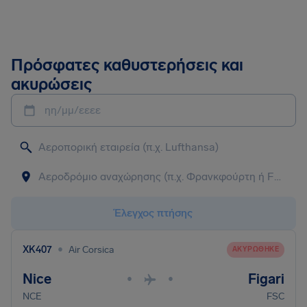
Πρόσφατες καθυστερήσεις και
ακυρώσεις
ηη/μμ/εεεε
Έλεγχος πτήσης
•
XK407
Air Corsica
ΑΚΥΡΏΘΗΚΕ
Nice
Figari
•
•
NCE
FSC