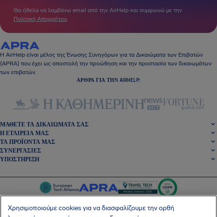
Θα ήθελα να λαμβάνω email από την AirHelp και συμφωνώ με την
Πολιτική Απορρήτου
.
Η AirHelp είναι μέλος της Ένωσης Συνηγόρων για τα Δικαιώματα των Επιβατών
(APRA) που έχει ως αποστολή την προώθηση και την προστασία των δικαιωμάτων
των επιβατών.
ΆΡΘΡΑ ΓΙΑ ΤΗΝ AIRHELP:
ΜΆΘΕΤΕ ΤΑ ΔΙΚΑΙΏΜΑΤΆ ΣΑΣ
Η ΕΤΑΙΡΕΊΑ ΜΑΣ
ΤΑ ΠΡΟΪΌΝΤΑ ΜΑΣ
ΣΥΝΕΡΓΑΣΊΕΣ
ΥΠΟΣΤΉΡΙΞΗ
Χρησιμοποιούμε cookies για να διασφαλίζουμε την ορθή