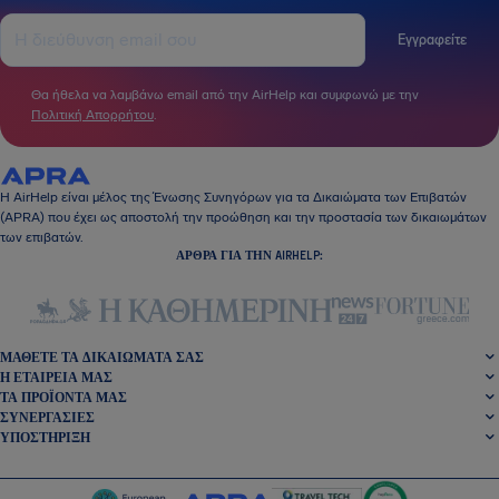
Εγγραφείτε
Θα ήθελα να λαμβάνω email από την AirHelp και συμφωνώ με την
Πολιτική Απορρήτου
.
Η AirHelp είναι μέλος της Ένωσης Συνηγόρων για τα Δικαιώματα των Επιβατών
(APRA) που έχει ως αποστολή την προώθηση και την προστασία των δικαιωμάτων
των επιβατών.
ΆΡΘΡΑ ΓΙΑ ΤΗΝ AIRHELP:
ΜΆΘΕΤΕ ΤΑ ΔΙΚΑΙΏΜΑΤΆ ΣΑΣ
Η ΕΤΑΙΡΕΊΑ ΜΑΣ
ΤΑ ΠΡΟΪΌΝΤΑ ΜΑΣ
ΣΥΝΕΡΓΑΣΊΕΣ
ΥΠΟΣΤΉΡΙΞΗ