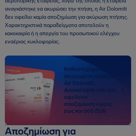
αεροπορικής εταιρείας, λόγω της οποίας η εταιρεία
αναγκάστηκε να ακυρώσει την πτήση, η Air Dolomiti
δεν οφείλει καμία αποζημίωση για ακύρωση πτήσης.
Χαρακτηριστικά παραδείγματα αποτελούν η
κακοκαιρία ή η απεργία του προσωπικού ελέγχου
εναέριας κυκλοφορίας.
Καθυστερημένη ή
ακυρωμένη πτήση με
Air Dolomiti;
Ανακαλύψτε εάν σας
οφείλουν
αποζημίωση ύψους
έως και 600 EUR
Αποζημίωση για