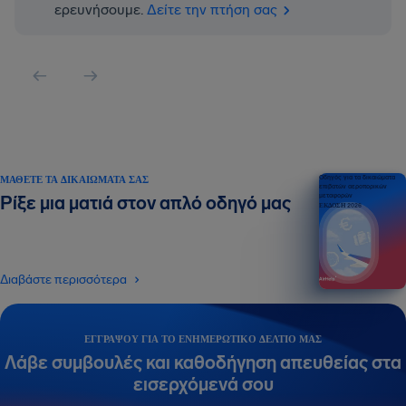
ερευνήσουμε.
Δείτε την πτήση σας
ΜΆΘΕΤΕ ΤΑ ΔΙΚΑΙΏΜΑΤΆ ΣΑΣ
Οδηγός για τα δικαιώματα
επιβατών αεροπορικών
μεταφορών
Ρίξε μια ματιά στον απλό οδηγό μας
ΕΚΔΟΣΗ 2026
Διαβάστε περισσότερα
ΕΓΓΡΆΨΟΥ ΓΙΑ ΤΟ ΕΝΗΜΕΡΩΤΙΚΌ ΔΕΛΤΊΟ ΜΑΣ
Λάβε συμβουλές και καθοδήγηση απευθείας στα
εισερχόμενά σου