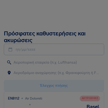
Πρόσφατες καθυστερήσεις και
ακυρώσεις
ηη/μμ/εεεε
Έλεγχος πτήσης
•
EN8112
Air Dolomiti
ΑΚΥΡΏΘΗΚΕ
•
Basel,