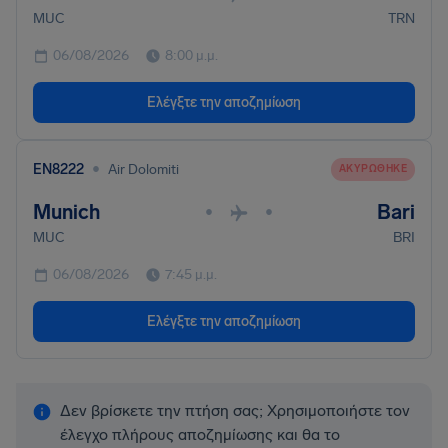
MUC
TRN
06/08/2026
8:00 μ.μ.
Ελέγξτε την αποζημίωση
•
EN8222
Air Dolomiti
ΑΚΥΡΏΘΗΚΕ
Munich
Bari
•
•
MUC
BRI
06/08/2026
7:45 μ.μ.
Ελέγξτε την αποζημίωση
Δεν βρίσκετε την πτήση σας; Χρησιμοποιήστε τον
έλεγχο πλήρους αποζημίωσης και θα το