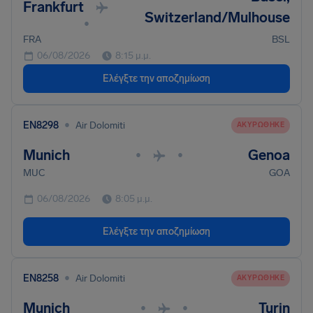
Frankfurt
Switzerland/Mulhouse
•
FRA
BSL
06/08/2026
8:15 μ.μ.
Ελέγξτε την αποζημίωση
•
EN8298
Air Dolomiti
ΑΚΥΡΏΘΗΚΕ
Munich
Genoa
•
•
MUC
GOA
06/08/2026
8:05 μ.μ.
Ελέγξτε την αποζημίωση
•
EN8258
Air Dolomiti
ΑΚΥΡΏΘΗΚΕ
Munich
Turin
•
•