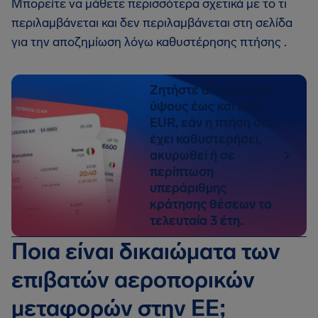
Μπορείτε να μάθετε περισσότερα σχετικά με το τι
περιλαμβάνεται και δεν περιλαμβάνεται στη σελίδα
για την αποζημίωση λόγω καθυστέρησης πτήσης .
Ζητήστε αποζημίωση
ύψους έως και 600
EUR, εάν η πτήση σας
έχει καθυστερήσει,
ακυρωθεί ή σε
περίπτωση
υπεράριθμης
κράτησης θέσεων τα
τελευταία 3 έτη.
Ποια είναι δικαιώματα των
επιβατών αεροπορικών
μεταφορών στην ΕΕ;