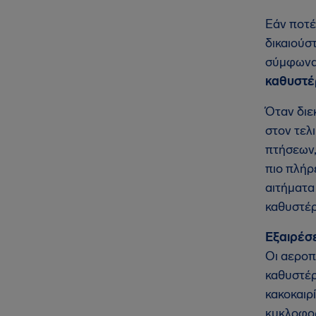
Εάν ποτέ
δικαιούσ
σύμφωνα 
καθυστέ
Όταν διε
στον τελ
πτήσεων,
πιο πλήρ
αιτήματα
καθυστέ
Εξαιρέσε
Οι αεροπ
καθυστέρ
κακοκαιρ
κυκλοφορ