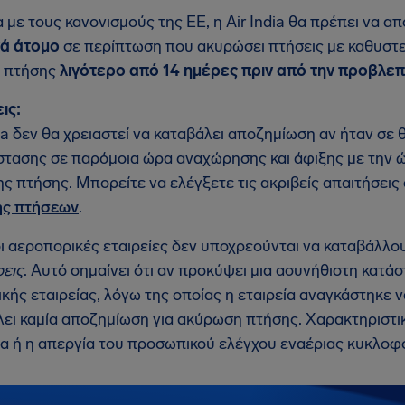
με τους κανονισμούς της ΕΕ, η Air India θα πρέπει να α
νά άτομο
σε περίπτωση που ακυρώσει πτήσεις με καθυστ
 πτήσης
λιγότερο από 14 ημέρες πριν από την προβλε
ις:
dia δεν θα χρειαστεί να καταβάλει αποζημίωση αν ήταν σε
στασης σε παρόμοια ώρα αναχώρησης και άφιξης με την 
ης πτήσης. Μπορείτε να ελέγξετε τις ακριβείς απαιτήσεις
ς πτήσεων
.
οι αεροπορικές εταιρείες δεν υποχρεούνται να καταβάλλ
εις
. Αυτό σημαίνει ότι αν προκύψει μια ασυνήθιστη κατά
κής εταιρείας, λόγω της οποίας η εταιρεία αναγκάστηκε να
λει καμία αποζημίωση για ακύρωση πτήσης. Χαρακτηριστ
ία ή η απεργία του προσωπικού ελέγχου εναέριας κυκλοφ