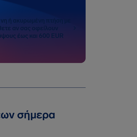
νη ή ακυρωμένη πτήση με
άθετε αν σας οφείλουν
ύψους έως και 600 EUR
σεων σήμερα