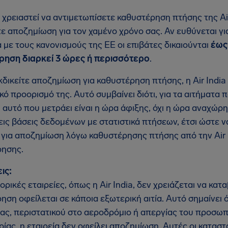
 χρειαστεί να αντιμετωπίσετε καθυστέρηση πτήσης της Air 
τε αποζημίωση για τον χαμένο χρόνο σας. Αν ευθύνεται για
με τους κανονισμούς της ΕΕ οι επιβάτες δικαιούνται
έως
ρηση διαρκεί 3 ώρες ή περισσότερο
.
κδικείτε αποζημίωση για καθυστέρηση πτήσης, η Air India
ικό προορισμό της. Αυτό συμβαίνει διότι, για τα αιτήματ
 αυτό που μετράει είναι η ώρα άφιξης, όχι η ώρα αναχώρησ
εις βάσεις δεδομένων με στατιστικά πτήσεων, έτσι ώστε ν
 για αποζημίωση λόγω καθυστέρησης πτήσης από την Air I
ρησης.
ις:
ορικές εταιρείες, όπως η Air India, δεν χρειάζεται να κα
ηση οφείλεται σε κάποια εξωτερική αιτία. Αυτό σημαίνει 
ίας, περιστατικού στο αεροδρόμιο ή απεργίας του προσωπ
ίας, η εταιρεία δεν οφείλει αποζημίωση. Αυτές οι κατασ