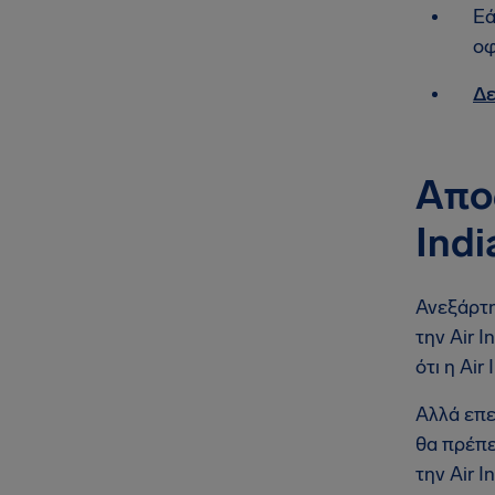
Εά
οφ
Δε
Απο
Indi
Ανεξάρτη
την Air 
ότι η Ai
Αλλά επε
θα πρέπε
την Air 