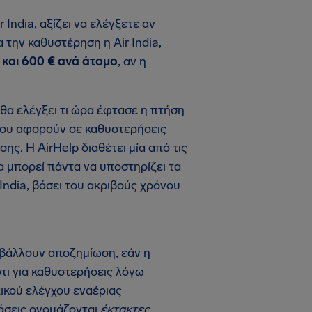
India, αξίζει να ελέγξετε αν
 την καθυστέρηση η Air India,
 και 600 € ανά άτομο
, αν η
 θα ελέγξει τι ώρα έφτασε η πτήση
α που αφορούν σε καθυστερήσεις
ης. Η AirHelp διαθέτει μία από τις
α μπορεί πάντα να υποστηρίζει τα
ndia, βάσει του ακριβούς χρόνου
ταβάλλουν αποζημίωση, εάν η
ότι για καθυστερήσεις λόγω
ικού ελέγχου εναέριας
τάσεις ονομάζονται
έκτακτες