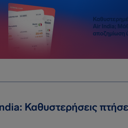
Καθυστερημέ
Air India; Μ
αποζημίωση 
India: Καθυστερήσεις πτή