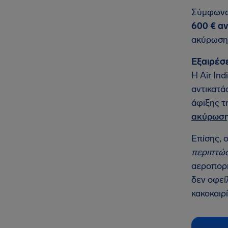
Σύμφωνα 
600 € α
ακύρωση
Εξαιρέσε
Η Air In
αντικατά
άφιξης τ
ακύρωση
Επίσης, 
περιπτώσ
αεροπορι
δεν οφεί
κακοκαιρ