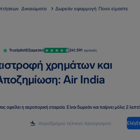
 πτήσεων
Δικαιώματα
Δωρεάν εφαρμογή
Ποιοι είμαστε
Trustpilot
Εξαιρετική
241.591
κριτικές
ιστροφή χρημάτων και
Αποζημίωση: Air India
ας οφείλει η αεροπορική εταιρεία
.
Είναι δωρεάν και παίρνει μόλις 2 λεπτά
Ελέγξτ