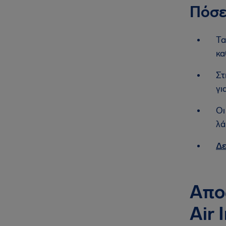
Πόσε
Τα
κα
Στ
γι
Οι
λά
Δε
Απο
Air 