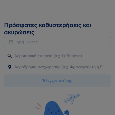
Πρόσφατες καθυστερήσεις και
ακυρώσεις
ηη/μμ/εεεε
Έλεγχος πτήσης