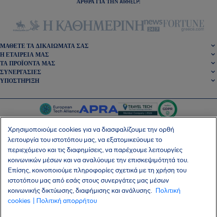
ΆΡΘΡΑ ΓΙΑ ΤΗΝ AIRHELP:
ΜΆΘΕΤΕ ΤΑ ΔΙΚΑΙΏΜΑΤΆ ΣΑΣ
Η ΕΤΑΙΡΕΊΑ ΜΑΣ
ΤΑ ΠΡΟΪΌΝΤΑ ΜΑΣ
ΣΥΝΕΡΓΑΣΊΕΣ
ΥΠΟΣΤΉΡΙΞΗ
Χρησιμοποιούμε cookies για να διασφαλίζουμε την ορθή
λειτουργία του ιστοτόπου μας, να εξατομικεύουμε το
περιεχόμενο και τις διαφημίσεις, να παρέχουμε λειτουργίες
SocialFacebook
SocialTwitter
SocialInstagram
SocialLinkedin
κοινωνικών μέσων και να αναλύουμε την επισκεψιμότητά του.
Επίσης, κοινοποιούμε πληροφορίες σχετικά με τη χρήση του
ΑΠΟΚΤΉΣΤΕ ΤΗ ΔΩΡΕΆΝ ΕΦΑΡΜΟΓΉ ΜΑΣ
ιστοτόπου μας από εσάς στους συνεργάτες μας μέσων
κοινωνικής δικτύωσης, διαφήμισης και ανάλυσης.
Πολιτική
cookies
| Πολιτική απορρήτου