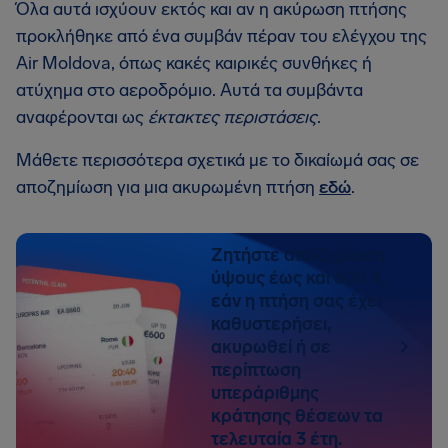
Όλα αυτά ισχύουν εκτός και αν η ακύρωση πτήσης
προκλήθηκε από ένα συμβάν πέραν του ελέγχου της
Air Moldova, όπως κακές καιρικές συνθήκες ή
ατύχημα στο αεροδρόμιο. Αυτά τα συμβάντα
αναφέρονται ως
έκτακτες περιστάσεις
.
Μάθετε περισσότερα σχετικά με το δικαίωμά σας σε
αποζημίωση για μια ακυρωμένη πτήση
εδώ
.
Ζητήστε αποζημίωση
ύψους έως και 600 €,
εάν η πτήση σας έχει
καθυστερήσει,
ακυρωθεί ή σε
περίπτωση
υπεράριθμης
κράτησης θέσεων τα
τελευταία 3 έτη.