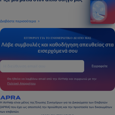
ΕΚΔΟΣΗ 2026
Διαβάστε περισσότερα
ΕΓΓΡΆΨΟΥ ΓΙΑ ΤΟ ΕΝΗΜΕΡΩΤΙΚΌ ΔΕΛΤΊΟ ΜΑΣ
Λάβε συμβουλές και καθοδήγηση απευθείας στα
εισερχόμενά σου
Εγγραφείτε
Θα ήθελα να λαμβάνω email από την AirHelp και συμφωνώ με την
Πολιτική Απορρήτου
.
Η AirHelp είναι μέλος της Ένωσης Συνηγόρων για τα Δικαιώματα των Επιβατών
(APRA) που έχει ως αποστολή την προώθηση και την προστασία των δικαιωμάτων
των επιβατών.