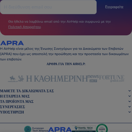
Εγγραφείτε
Θα ήθελα να λαμβάνω email από την AirHelp και συμφωνώ με την
Πολιτική Απορρήτου
.
Η AirHelp είναι μέλος της Ένωσης Συνηγόρων για τα Δικαιώματα των Επιβατών
(APRA) που έχει ως αποστολή την προώθηση και την προστασία των δικαιωμάτων
των επιβατών.
ΆΡΘΡΑ ΓΙΑ ΤΗΝ AIRHELP:
ΜΆΘΕΤΕ ΤΑ ΔΙΚΑΙΏΜΑΤΆ ΣΑΣ
Η ΕΤΑΙΡΕΊΑ ΜΑΣ
ΤΑ ΠΡΟΪΌΝΤΑ ΜΑΣ
ΣΥΝΕΡΓΑΣΊΕΣ
ΥΠΟΣΤΉΡΙΞΗ