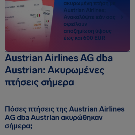
ακυρωμένη πτήση με
Austrian Airlines;
Ανακαλύψτε εάν σας
οφείλουν
αποζημίωση ύψους
έως και 600 EUR
Austrian Airlines AG dba
Austrian: Ακυρωμένες
πτήσεις σήμερα
Πόσες πτήσεις της Austrian Airlines
AG dba Austrian ακυρώθηκαν
σήμερα;