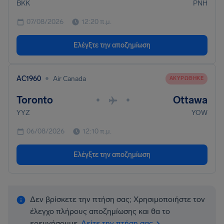
BKK
PNH
07/08/2026
12:20 π.μ.
Ελέγξτε την αποζημίωση
•
AC1960
Air Canada
ΑΚΥΡΏΘΗΚΕ
Toronto
Ottawa
•
•
YYZ
YOW
06/08/2026
12:10 π.μ.
Ελέγξτε την αποζημίωση
Δεν βρίσκετε την πτήση σας; Χρησιμοποιήστε τον
έλεγχο πλήρους αποζημίωσης και θα το
ερευνήσουμε.
Δείτε την πτήση σας