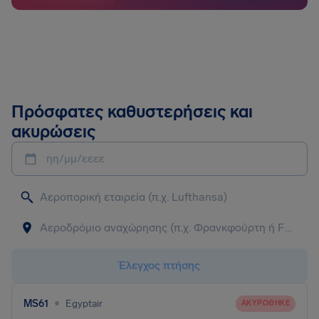
Πρόσφατες καθυστερήσεις και
ακυρώσεις
ηη/μμ/εεεε
Έλεγχος πτήσης
•
MS61
Egyptair
ΑΚΥΡΏΘΗΚΕ