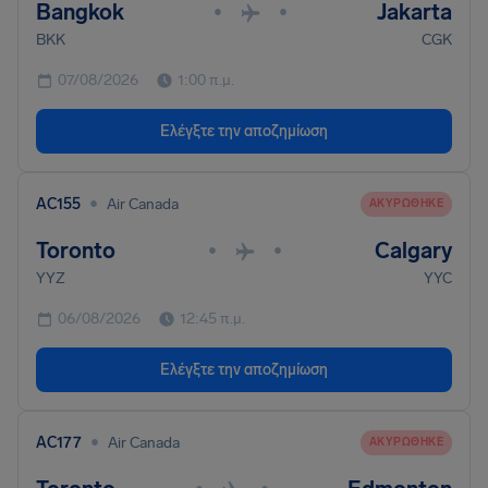
Bangkok
Jakarta
•
•
BKK
CGK
07/08/2026
1:00 π.μ.
Ελέγξτε την αποζημίωση
•
AC155
Air Canada
ΑΚΥΡΏΘΗΚΕ
Toronto
Calgary
•
•
YYZ
YYC
06/08/2026
12:45 π.μ.
Ελέγξτε την αποζημίωση
•
AC177
Air Canada
ΑΚΥΡΏΘΗΚΕ