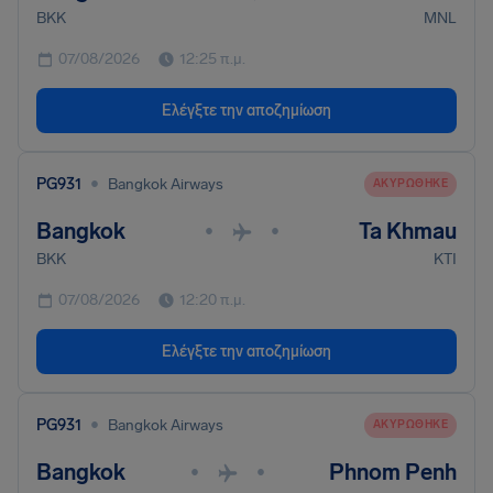
BKK
MNL
07/08/2026
12:25 π.μ.
Ελέγξτε την αποζημίωση
•
PG931
Bangkok Airways
ΑΚΥΡΏΘΗΚΕ
Bangkok
Ta Khmau
•
•
BKK
KTI
07/08/2026
12:20 π.μ.
Ελέγξτε την αποζημίωση
•
PG931
Bangkok Airways
ΑΚΥΡΏΘΗΚΕ
Bangkok
Phnom Penh
•
•