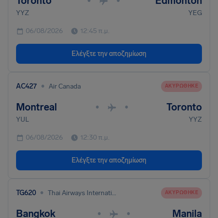
Toronto
Edmonton
•
•
YYZ
YEG
06/08/2026
12:45 π.μ.
Ελέγξτε την αποζημίωση
•
AC427
Air Canada
ΑΚΥΡΏΘΗΚΕ
Montreal
Toronto
•
•
YUL
YYZ
06/08/2026
12:30 π.μ.
Ελέγξτε την αποζημίωση
•
TG620
Thai Airways International
ΑΚΥΡΏΘΗΚΕ
Bangkok
Manila
•
•