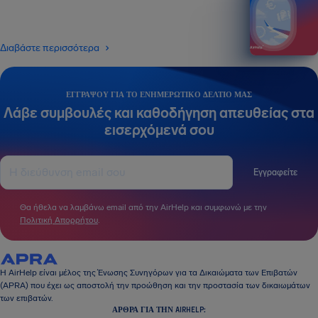
Διαβάστε περισσότερα
ΕΓΓΡΆΨΟΥ ΓΙΑ ΤΟ ΕΝΗΜΕΡΩΤΙΚΌ ΔΕΛΤΊΟ ΜΑΣ
Λάβε συμβουλές και καθοδήγηση απευθείας στα
εισερχόμενά σου
Εγγραφείτε
Θα ήθελα να λαμβάνω email από την AirHelp και συμφωνώ με την
Πολιτική Απορρήτου
.
Η AirHelp είναι μέλος της Ένωσης Συνηγόρων για τα Δικαιώματα των Επιβατών
(APRA) που έχει ως αποστολή την προώθηση και την προστασία των δικαιωμάτων
των επιβατών.
ΆΡΘΡΑ ΓΙΑ ΤΗΝ AIRHELP: