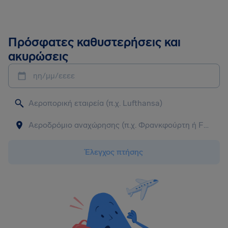
Πρόσφατες καθυστερήσεις και
ακυρώσεις
ηη/μμ/εεεε
Έλεγχος πτήσης