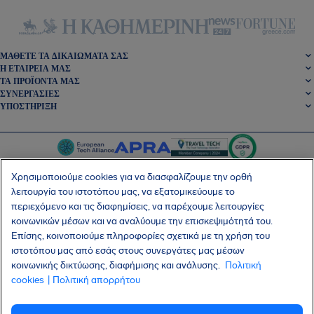
ΜΆΘΕΤΕ ΤΑ ΔΙΚΑΙΏΜΑΤΆ ΣΑΣ
Η ΕΤΑΙΡΕΊΑ ΜΑΣ
ΤΑ ΠΡΟΪΌΝΤΑ ΜΑΣ
ΣΥΝΕΡΓΑΣΊΕΣ
ΥΠΟΣΤΉΡΙΞΗ
Χρησιμοποιούμε cookies για να διασφαλίζουμε την ορθή
λειτουργία του ιστοτόπου μας, να εξατομικεύουμε το
περιεχόμενο και τις διαφημίσεις, να παρέχουμε λειτουργίες
SocialFacebook
SocialTwitter
SocialInstagram
SocialLinkedin
κοινωνικών μέσων και να αναλύουμε την επισκεψιμότητά του.
Επίσης, κοινοποιούμε πληροφορίες σχετικά με τη χρήση του
ΑΠΟΚΤΉΣΤΕ ΤΗ ΔΩΡΕΆΝ ΕΦΑΡΜΟΓΉ ΜΑΣ
ιστοτόπου μας από εσάς στους συνεργάτες μας μέσων
κοινωνικής δικτύωσης, διαφήμισης και ανάλυσης.
Πολιτική
cookies
| Πολιτική απορρήτου