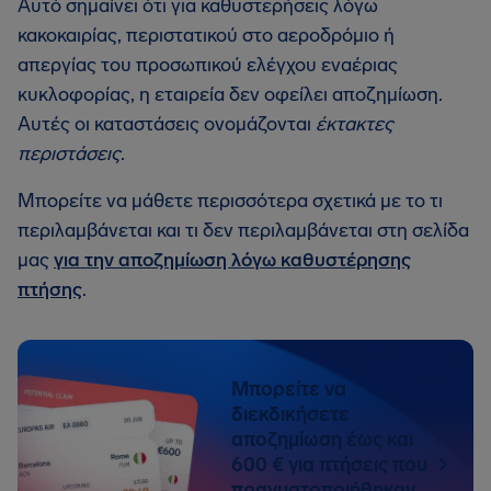
Αυτό σημαίνει ότι για καθυστερήσεις λόγω
κακοκαιρίας, περιστατικού στο αεροδρόμιο ή
απεργίας του προσωπικού ελέγχου εναέριας
κυκλοφορίας, η εταιρεία δεν οφείλει αποζημίωση.
Αυτές οι καταστάσεις ονομάζονται
έκτακτες
περιστάσεις
.
Μπορείτε να μάθετε περισσότερα σχετικά με το τι
περιλαμβάνεται και τι δεν περιλαμβάνεται στη σελίδα
μας
για την αποζημίωση λόγω καθυστέρησης
πτήσης
.
Μπορείτε να
διεκδικήσετε
αποζημίωση έως και
600 € για πτήσεις που
πραγματοποιήθηκαν