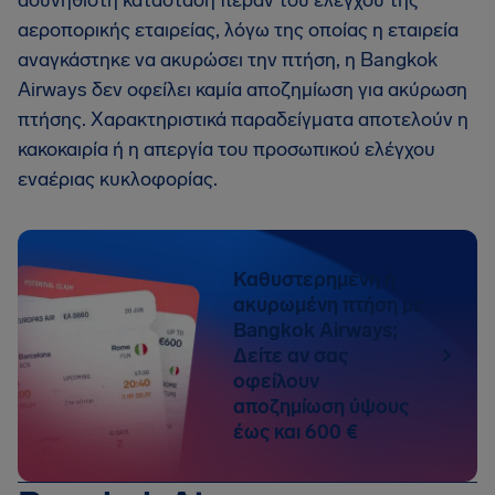
ασυνήθιστη κατάσταση πέραν του ελέγχου της
αεροπορικής εταιρείας, λόγω της οποίας η εταιρεία
αναγκάστηκε να ακυρώσει την πτήση, η Bangkok
Airways δεν οφείλει καμία αποζημίωση για ακύρωση
πτήσης. Χαρακτηριστικά παραδείγματα αποτελούν η
κακοκαιρία ή η απεργία του προσωπικού ελέγχου
εναέριας κυκλοφορίας.
Καθυστερημένη ή
ακυρωμένη πτήση με
Bangkok Airways;
Δείτε αν σας
οφείλουν
αποζημίωση ύψους
έως και 600 €