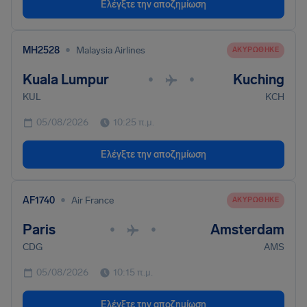
Ελέγξτε την αποζημίωση
•
MH2528
Malaysia Airlines
ΑΚΥΡΏΘΗΚΕ
Kuala Lumpur
Kuching
•
•
KUL
KCH
05/08/2026
10:25 π.μ.
Ελέγξτε την αποζημίωση
•
AF1740
Air France
ΑΚΥΡΏΘΗΚΕ
Paris
Amsterdam
•
•
CDG
AMS
05/08/2026
10:15 π.μ.
Ελέγξτε την αποζημίωση