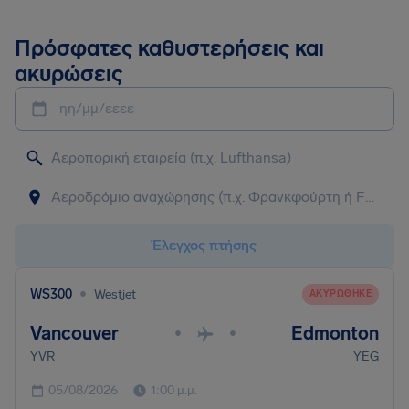
Πρόσφατες καθυστερήσεις και
ακυρώσεις
ηη/μμ/εεεε
Έλεγχος πτήσης
•
WS300
Westjet
ΑΚΥΡΏΘΗΚΕ
Vancouver
Edmonton
•
•
YVR
YEG
05/08/2026
1:00 μ.μ.