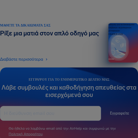
ΜΆΘΕΤΕ ΤΑ ΔΙΚΑΙΏΜΑΤΆ ΣΑΣ
Οδηγός για τα δικαιώματα
επιβατών αεροπορικών
μεταφορών
Ρίξε μια ματιά στον απλό οδηγό μας
ΕΚΔΟΣΗ 2026
Διαβάστε περισσότερα
ΕΓΓΡΆΨΟΥ ΓΙΑ ΤΟ ΕΝΗΜΕΡΩΤΙΚΌ ΔΕΛΤΊΟ ΜΑΣ
Λάβε συμβουλές και καθοδήγηση απευθείας στα
εισερχόμενά σου
Εγγραφείτε
Θα ήθελα να λαμβάνω email από την AirHelp και συμφωνώ με την
Πολιτική Απορρήτου
.