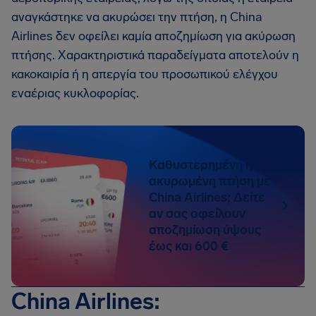
αναγκάστηκε να ακυρώσει την πτήση, η China
Airlines δεν οφείλει καμία αποζημίωση για ακύρωση
πτήσης. Χαρακτηριστικά παραδείγματα αποτελούν η
κακοκαιρία ή η απεργία του προσωπικού ελέγχου
εναέριας κυκλοφορίας.
Καθυστερημένη ή
ακυρωμένη πτήση με
China Airlines; Δείτε
αν σας οφείλουν
αποζημίωση ύψους
έως και 600 €
China Airlines: