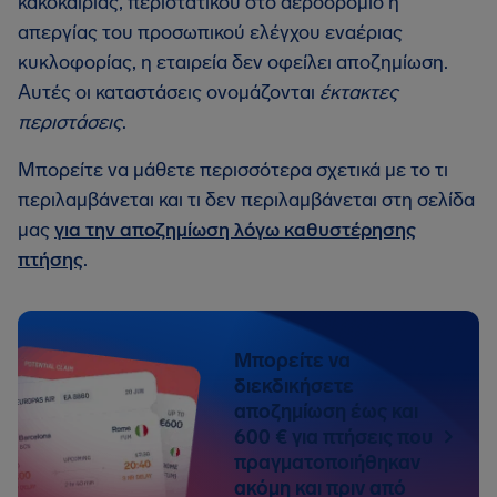
κακοκαιρίας, περιστατικού στο αεροδρόμιο ή
απεργίας του προσωπικού ελέγχου εναέριας
κυκλοφορίας, η εταιρεία δεν οφείλει αποζημίωση.
Αυτές οι καταστάσεις ονομάζονται
έκτακτες
περιστάσεις
.
Μπορείτε να μάθετε περισσότερα σχετικά με το τι
περιλαμβάνεται και τι δεν περιλαμβάνεται στη σελίδα
μας
για την αποζημίωση λόγω καθυστέρησης
πτήσης
.
Μπορείτε να
διεκδικήσετε
αποζημίωση έως και
600 € για πτήσεις που
πραγματοποιήθηκαν
ακόμη και πριν από