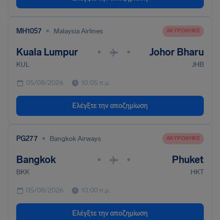
•
MH1057
Malaysia Airlines
ΑΚΥΡΏΘΗΚΕ
Kuala Lumpur
Johor Bharu
•
•
KUL
JHB
05/08/2026
10:05 π.μ.
Ελέγξτε την αποζημίωση
•
PG277
Bangkok Airways
ΑΚΥΡΏΘΗΚΕ
Bangkok
Phuket
•
•
BKK
HKT
05/08/2026
10:00 π.μ.
Ελέγξτε την αποζημίωση