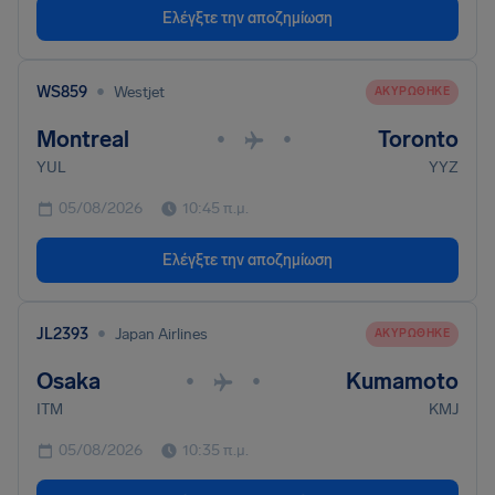
Ελέγξτε την αποζημίωση
•
WS859
Westjet
ΑΚΥΡΏΘΗΚΕ
Montreal
Toronto
•
•
YUL
YYZ
05/08/2026
10:45 π.μ.
Ελέγξτε την αποζημίωση
•
JL2393
Japan Airlines
ΑΚΥΡΏΘΗΚΕ
Osaka
Kumamoto
•
•
ITM
KMJ
05/08/2026
10:35 π.μ.