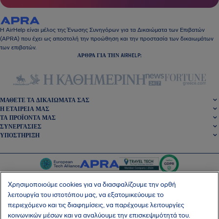
Η AirHelp είναι μέλος της Ένωσης Συνηγόρων για τα Δικαιώματα των Επιβατών
(APRA) που έχει ως αποστολή την προώθηση και την προστασία των δικαιωμάτων
των επιβατών.
ΆΡΘΡΑ ΓΙΑ ΤΗΝ AIRHELP:
ΜΆΘΕΤΕ ΤΑ ΔΙΚΑΙΏΜΑΤΆ ΣΑΣ
Η ΕΤΑΙΡΕΊΑ ΜΑΣ
ΤΑ ΠΡΟΪΌΝΤΑ ΜΑΣ
ΣΥΝΕΡΓΑΣΊΕΣ
ΥΠΟΣΤΉΡΙΞΗ
Χρησιμοποιούμε cookies για να διασφαλίζουμε την ορθή
λειτουργία του ιστοτόπου μας, να εξατομικεύουμε το
περιεχόμενο και τις διαφημίσεις, να παρέχουμε λειτουργίες
SocialFacebook
SocialTwitter
SocialInstagram
SocialLinkedin
κοινωνικών μέσων και να αναλύουμε την επισκεψιμότητά του.