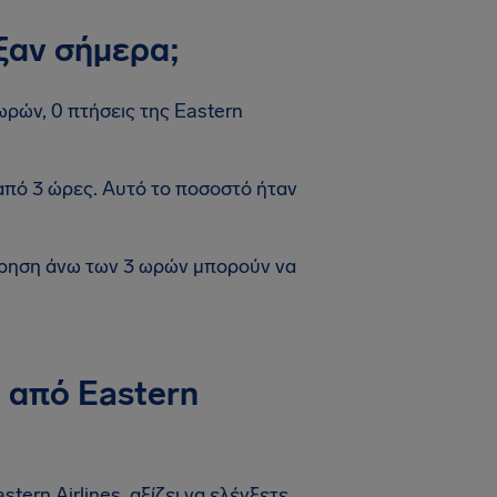
ξαν σήμερα;
ωρών, 0 πτήσεις της Eastern
από 3 ώρες. Αυτό το ποσοστό ήταν
έρηση άνω των 3 ωρών μπορούν να
 από Eastern
ern Airlines, αξίζει να ελέγξετε