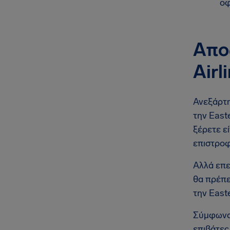
οφ
Απο
Airl
Ανεξάρτη
την East
ξέρετε εί
επιστροφ
Αλλά επε
θα πρέπε
την East
Σύμφωνα 
επιβάτε