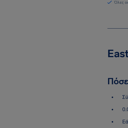
Όλες οι
East
Πόσε
Σύ
0.
Εά