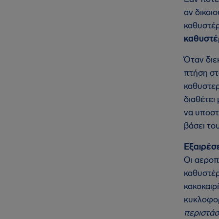
αν δικαι
καθυστέρ
καθυστέ
Όταν διε
πτήση στ
καθυστερ
διαθέτει
να υποστ
βάσει το
Εξαιρέσε
Οι αεροπ
καθυστέρ
κακοκαιρ
κυκλοφορ
περιστάσ