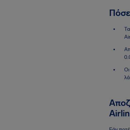
Πόσε
Τα
Ai
Απ
0.
Οι
λά
Αποζ
Airli
Εάν ποτέ