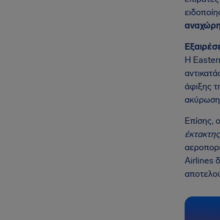
ειδοποίη
αναχώρη
Εξαιρέσε
Η Easter
αντικατά
άφιξης τ
ακύρωση
Επίσης, 
έκτακτης
αεροπορι
Airlines
αποτελού