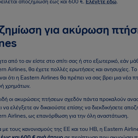
είλεται αποζημίωση έως και 600 €.
Ελέγξτε εδώ
.
ζημίωση για ακύρωση πτήσ
ines
τα από το αν είστε στο σπίτι σας ή στο εξωτερικό, εάν μ
ern Airlines, θα έχετε πολλές ερωτήσεις και ανησυχίες. 
ναι ότι η Eastern Airlines θα πρέπει να σας βρει μια νέα
ή χρημάτων.
ιδή οι ακυρώσεις πτήσεων σχεδόν πάντα προκαλούν αναστ
ι να ελέγξετε αν δικαιούστε επίσης να διεκδικήσετε απ
ern Airlines, ως επανόρθωση για την όλη αναστάτωση.
με τους κανονισμούς της ΕΕ και του ΗΒ, η Eastern Airlin
ς
έως και 600 € ανά άτομο
σε περίπτωση που ακυρώσει π