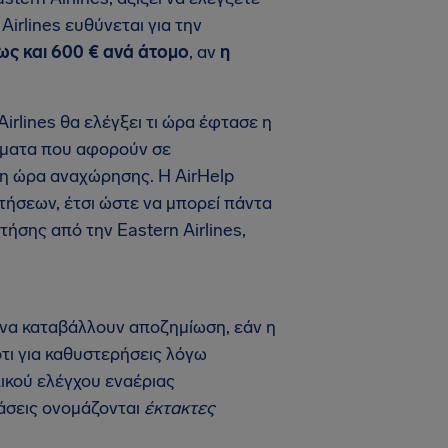
Airlines ευθύνεται για την
ως και 600 € ανά άτομο
, αν
η
irlines θα ελέγξει τι ώρα έφτασε η
ιτήματα που αφορούν σε
ι η ώρα αναχώρησης. Η AirHelp
πτήσεων, έτσι ώστε να μπορεί πάντα
ήσης από την Eastern Airlines,
ι να καταβάλλουν αποζημίωση, εάν η
ότι για καθυστερήσεις λόγω
ικού ελέγχου εναέριας
τάσεις ονομάζονται
έκτακτες