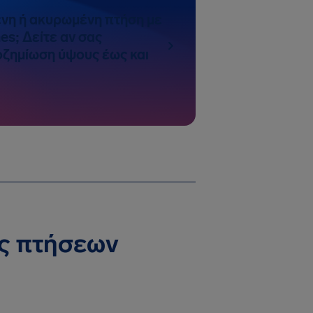
νη ή ακυρωμένη πτήση με
nes; Δείτε αν σας
ζημίωση ύψους έως και
ις πτήσεων