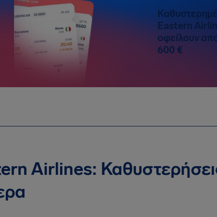
Καθυστερημέ
Eastern Airli
οφείλουν απο
600 €
ern Airlines: Καθυστερήσε
ερα