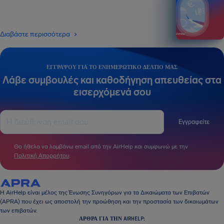
Διαβάστε περισσότερα
ΕΓΓΡΆΨΟΥ ΓΙΑ ΤΟ ΕΝΗΜΕΡΩΤΙΚΌ ΔΕΛΤΊΟ ΜΑΣ
Λάβε συμβουλές και καθοδήγηση απευθείας στα
εισερχόμενά σου
Εγγραφείτε
Θα ήθελα να λαμβάνω email από την AirHelp και συμφωνώ με την
Πολιτική Απορρήτου
.
Η AirHelp είναι μέλος της Ένωσης Συνηγόρων για τα Δικαιώματα των Επιβατών
(APRA) που έχει ως αποστολή την προώθηση και την προστασία των δικαιωμάτων
των επιβατών.
ΆΡΘΡΑ ΓΙΑ ΤΗΝ AIRHELP: