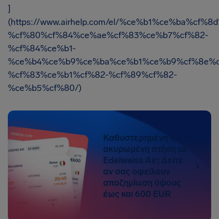
]
(https://www.airhelp.com/el/%ce%b1%ce%ba%cf
%cf%80%cf%84%ce%ae%cf%83%ce%b7%cf%82-
%cf%84%ce%b1-
%ce%b4%ce%b9%ce%ba%ce%b1%ce%b9%cf%8e%c
%cf%83%ce%b1%cf%82-%cf%89%cf%82-
%ce%b5%cf%80/)
Καθυστερημένη ή
ακυρωμένη πτήση με
Edelweiss Air; Δείτε
αν σας οφείλουν
αποζημίωση ύψους
έως και 600 EUR