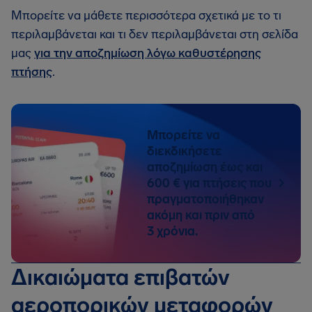
Μπορείτε να μάθετε περισσότερα σχετικά με το τι
περιλαμβάνεται και τι δεν περιλαμβάνεται στη σελίδα
μας
για την αποζημίωση λόγω καθυστέρησης
πτήσης
.
Μπορείτε να
διεκδικήσετε
αποζημίωση έως και
600 € για πτήσεις που
πραγματοποιήθηκαν
ακόμη και πριν από
3 χρόνια.
Δικαιώματα επιβατών
αεροπορικών μεταφορών