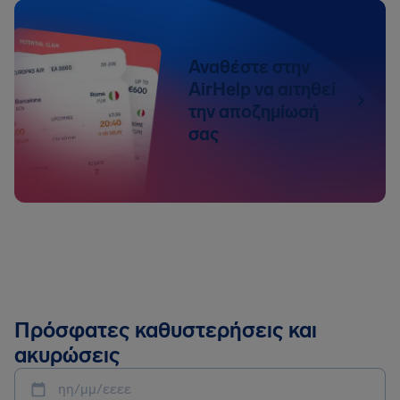
Αναθέστε στην
AirHelp να αιτηθεί
την αποζημίωσή
σας
Πρόσφατες καθυστερήσεις και
ακυρώσεις
ηη/μμ/εεεε