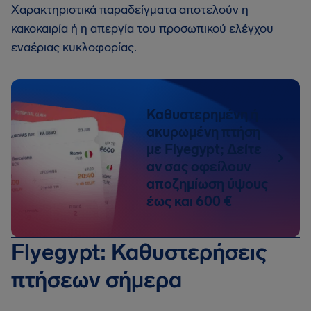
Χαρακτηριστικά παραδείγματα αποτελούν η
κακοκαιρία ή η απεργία του προσωπικού ελέγχου
εναέριας κυκλοφορίας.
Καθυστερημένη ή
ακυρωμένη πτήση
με Flyegypt; Δείτε
αν σας οφείλουν
αποζημίωση ύψους
έως και 600 €
Flyegypt: Καθυστερήσεις
πτήσεων σήμερα