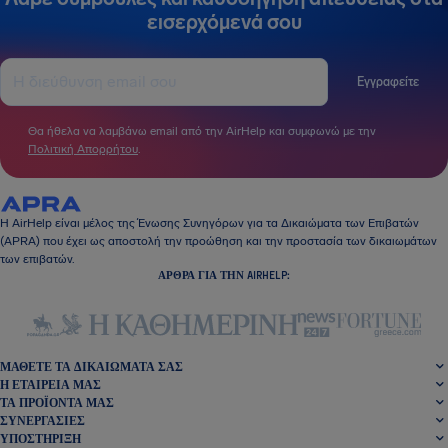
εισερχόμενά σου
Εγγραφείτε
Θα ήθελα να λαμβάνω email από την AirHelp και συμφωνώ με την
Πολιτική Απορρήτου
.
Η AirHelp είναι μέλος της Ένωσης Συνηγόρων για τα Δικαιώματα των Επιβατών
(APRA) που έχει ως αποστολή την προώθηση και την προστασία των δικαιωμάτων
των επιβατών.
ΆΡΘΡΑ ΓΙΑ ΤΗΝ AIRHELP:
ΜΆΘΕΤΕ ΤΑ ΔΙΚΑΙΏΜΑΤΆ ΣΑΣ
Η ΕΤΑΙΡΕΊΑ ΜΑΣ
ΤΑ ΠΡΟΪΌΝΤΑ ΜΑΣ
ΣΥΝΕΡΓΑΣΊΕΣ
ΥΠΟΣΤΉΡΙΞΗ