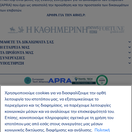
(APRA) που έχει ως αποστολή την προώθηση και την προστασία των δικαιωμάτων
των επιβατών.
ΆΡΘΡΑ ΓΙΑ ΤΗΝ AIRHELP:
ΜΆΘΕΤΕ ΤΑ ΔΙΚΑΙΏΜΑΤΆ ΣΑΣ
Η ΕΤΑΙΡΕΊΑ ΜΑΣ
ΤΑ ΠΡΟΪΌΝΤΑ ΜΑΣ
ΣΥΝΕΡΓΑΣΊΕΣ
ΥΠΟΣΤΉΡΙΞΗ
Χρησιμοποιούμε cookies για να διασφαλίζουμε την ορθή
λειτουργία του ιστοτόπου μας, να εξατομικεύουμε το
περιεχόμενο και τις διαφημίσεις, να παρέχουμε λειτουργίες
SocialFacebook
SocialTwitter
SocialInstagram
SocialLinkedin
κοινωνικών μέσων και να αναλύουμε την επισκεψιμότητά του.
Επίσης, κοινοποιούμε πληροφορίες σχετικά με τη χρήση του
ΑΠΟΚΤΉΣΤΕ ΤΗ ΔΩΡΕΆΝ ΕΦΑΡΜΟΓΉ ΜΑΣ
ιστοτόπου μας από εσάς στους συνεργάτες μας μέσων
κοινωνικής δικτύωσης, διαφήμισης και ανάλυσης.
Πολιτική