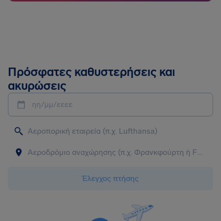
Πρόσφατες καθυστερήσεις και
ακυρώσεις
ηη/μμ/εεεε
Έλεγχος πτήσης