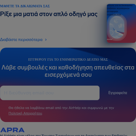
ΜΆΘΕΤΕ ΤΑ ΔΙΚΑΙΏΜΑΤΆ ΣΑΣ
Οδηγός για τα δικαιώματα
επιβατών αεροπορικών
μεταφορών
Ρίξε μια ματιά στον απλό οδηγό μας
ΕΚΔΟΣΗ 2026
Διαβάστε περισσότερα
ΕΓΓΡΆΨΟΥ ΓΙΑ ΤΟ ΕΝΗΜΕΡΩΤΙΚΌ ΔΕΛΤΊΟ ΜΑΣ
Λάβε συμβουλές και καθοδήγηση απευθείας στα
εισερχόμενά σου
Εγγραφείτε
Θα ήθελα να λαμβάνω email από την AirHelp και συμφωνώ με την
Πολιτική Απορρήτου
.
Η AirHelp είναι μέλος της Ένωσης Συνηγόρων για τα Δικαιώματα των Επιβατών