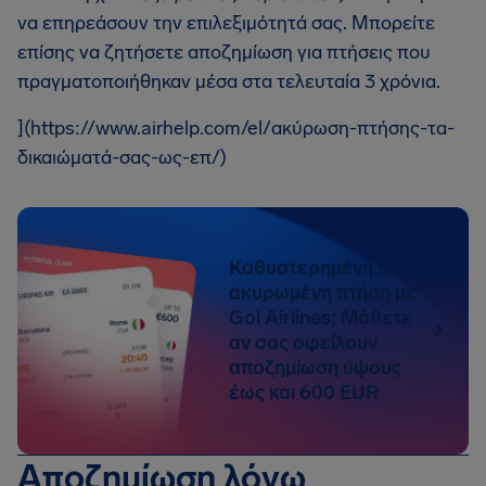
να επηρεάσουν την επιλεξιμότητά σας. Μπορείτε
επίσης να ζητήσετε αποζημίωση για πτήσεις που
πραγματοποιήθηκαν μέσα στα τελευταία 3 χρόνια.
](https://www.airhelp.com/el/ακύρωση-πτήσης-τα-
δικαιώματά-σας-ως-επ/)
Καθυστερημένη ή
ακυρωμένη πτήση με
Gol Airlines; Μάθετε
αν σας οφείλουν
αποζημίωση ύψους
έως και 600 EUR
Αποζημίωση λόγω