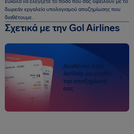
εύκολα να ελέγξετε το ποσό που σας οφείλουν με το
δωρεάν εργαλείο υπολογισμού αποζημίωσης που
διαθέτουμε .
Σχετικά με την Gol Airlines
Αναθέστε στην
AirHelp να αιτηθεί
την αποζημίωσή
σας