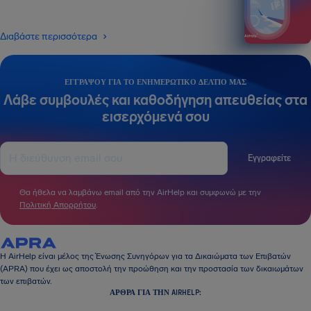
Διαβάστε περισσότερα
ΕΓΓΡΆΨΟΥ ΓΙΑ ΤΟ ΕΝΗΜΕΡΩΤΙΚΌ ΔΕΛΤΊΟ ΜΑΣ
Λάβε συμβουλές και καθοδήγηση απευθείας στα
εισερχόμενά σου
Εγγραφείτε
Θα ήθελα να λαμβάνω email από την AirHelp και συμφωνώ με την
Πολιτική Απορρήτου
.
Η AirHelp είναι μέλος της Ένωσης Συνηγόρων για τα Δικαιώματα των Επιβατών
(APRA) που έχει ως αποστολή την προώθηση και την προστασία των δικαιωμάτων
των επιβατών.
ΆΡΘΡΑ ΓΙΑ ΤΗΝ AIRHELP: