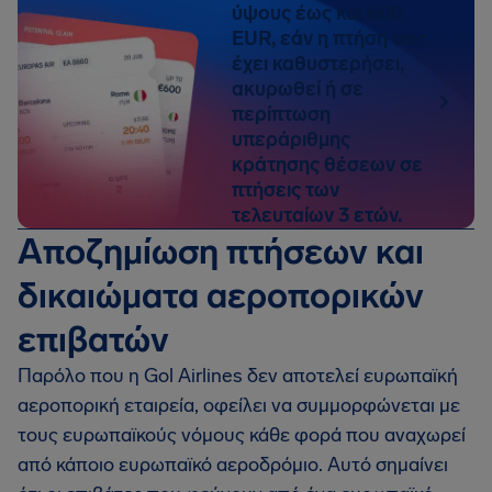
ύψους έως και 600
EUR, εάν η πτήση σας
έχει καθυστερήσει,
ακυρωθεί ή σε
περίπτωση
υπεράριθμης
κράτησης θέσεων σε
πτήσεις των
τελευταίων 3 ετών.
Αποζημίωση πτήσεων και
δικαιώματα αεροπορικών
επιβατών
Παρόλο που η Gol Airlines δεν αποτελεί ευρωπαϊκή
αεροπορική εταιρεία, οφείλει να συμμορφώνεται με
τους ευρωπαϊκούς νόμους κάθε φορά που αναχωρεί
από κάποιο ευρωπαϊκό αεροδρόμιο. Αυτό σημαίνει