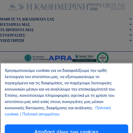
ΜΆΘΕΤΕ ΤΑ ΔΙΚΑΙΏΜΑΤΆ ΣΑΣ
Η ΕΤΑΙΡΕΊΑ ΜΑΣ
ΤΑ ΠΡΟΪΌΝΤΑ ΜΑΣ
ΣΥΝΕΡΓΑΣΊΕΣ
ΥΠΟΣΤΉΡΙΞΗ
Χρησιμοποιούμε cookies για να διασφαλίζουμε την ορθή
λειτουργία του ιστοτόπου μας, να εξατομικεύουμε το
περιεχόμενο και τις διαφημίσεις, να παρέχουμε λειτουργίες
SocialFacebook
SocialTwitter
SocialInstagram
SocialLinkedin
κοινωνικών μέσων και να αναλύουμε την επισκεψιμότητά του.
Επίσης, κοινοποιούμε πληροφορίες σχετικά με τη χρήση του
ΑΠΟΚΤΉΣΤΕ ΤΗ ΔΩΡΕΆΝ ΕΦΑΡΜΟΓΉ ΜΑΣ
ιστοτόπου μας από εσάς στους συνεργάτες μας μέσων
κοινωνικής δικτύωσης, διαφήμισης και ανάλυσης.
Πολιτική
cookies
| Πολιτική απορρήτου
Όροι και Προϋποθέσεις
Πολιτική Απορρήτου
Cookies
Imprint
Αποδοχή όλων των cookies