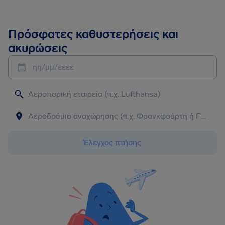
Πρόσφατες καθυστερήσεις και
ακυρώσεις
ηη/μμ/εεεε
Έλεγχος πτήσης