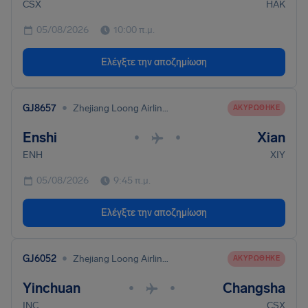
CSX
HAK
05/08/2026
10:00 π.μ.
Ελέγξτε την αποζημίωση
•
GJ8657
Zhejiang Loong Airlines Co. Ltd
ΑΚΥΡΏΘΗΚΕ
Enshi
Xian
•
•
ENH
XIY
05/08/2026
9:45 π.μ.
Ελέγξτε την αποζημίωση
•
GJ6052
Zhejiang Loong Airlines Co. Ltd
ΑΚΥΡΏΘΗΚΕ
Yinchuan
Changsha
•
•
INC
CSX