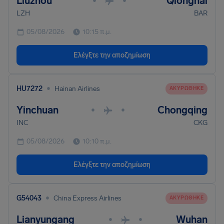
Liuzhou
Qionghai
•
•
LZH
BAR
05/08/2026
10:15 π.μ.
Ελέγξτε την αποζημίωση
•
HU7272
Hainan Airlines
ΑΚΥΡΏΘΗΚΕ
Yinchuan
Chongqing
•
•
INC
CKG
05/08/2026
10:10 π.μ.
Ελέγξτε την αποζημίωση
•
G54043
China Express Airlines
ΑΚΥΡΏΘΗΚΕ
Lianyungang
Wuhan
•
•