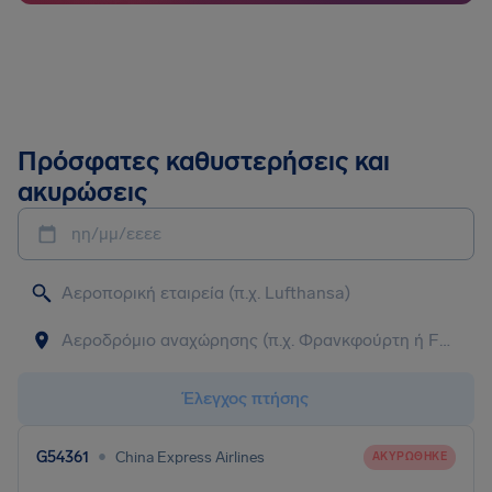
Πρόσφατες καθυστερήσεις και
ακυρώσεις
ηη/μμ/εεεε
Έλεγχος πτήσης
•
G54361
China Express Airlines
ΑΚΥΡΏΘΗΚΕ