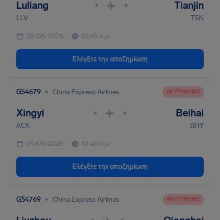
Luliang
Tianjin
•
•
LLV
TSN
05/08/2026
10:45 π.μ.
Ελέγξτε την αποζημίωση
•
G54679
China Express Airlines
ΑΚΥΡΏΘΗΚΕ
Xingyi
Beihai
•
•
ACX
BHY
05/08/2026
10:40 π.μ.
Ελέγξτε την αποζημίωση
•
G54769
China Express Airlines
ΑΚΥΡΏΘΗΚΕ