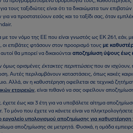
 τα προγραμματισμένα δρομολόγια τους, καθυστερήσεις 
 για τους ταξιδιώτες είναι ότι τα δικαιώματα των επιβα
 για να προστατεύουν εσάς και το ταξίδι σας, όταν εμπλ
ndair.
με τον νόμο της ΕΕ που είναι γνωστός ως ΕΚ 261, εάν, μ
ς, οι επιβάτες φτάσουν στον προορισμό τους
με καθυστέ
 αυτοί θα μπορεί να δικαιούνται
αποζημίωση ύψους έως κ
ν όμως ορισμένες
έκτακτες περιπτώσεις
που αν ισχύουν, 
ση. Αυτές περιλαμβάνουν καταστάσεις, όπως κακές καιρ
ιο. Αλλά, αν η καθυστέρηση οφείλεται σε τεχνικά ζητήμα
κών εταιρειών
, είναι πιθανό να σας οφείλουν αποζημίω
, έχετε έως και 3 έτη για να υποβάλετε αίτημα αποζημίω
r. Το μόνο που έχετε να κάνετε είναι να πληκτρολογήσετε 
ο εργαλείο υπολογισμού αποζημίωσης για καθυστέρηση
καίωμα αποζημίωσης σε μετρητά. Φυσικά, η ομάδα εμπειρ