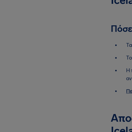
Icel
Πόσε
Τα
Το
Η 
αν
Πε
Απο
Icel