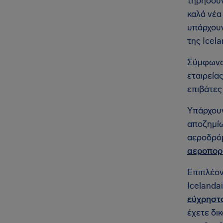
τηρήσουν
καλά νέα
υπάρχουν
της Icela
Σύμφωνα 
εταιρεία
επιβάτες
Υπάρχου
αποζημίω
αεροδρόμ
αεροπορι
Επιπλέον
Icelandai
εύχρηστ
έχετε δι