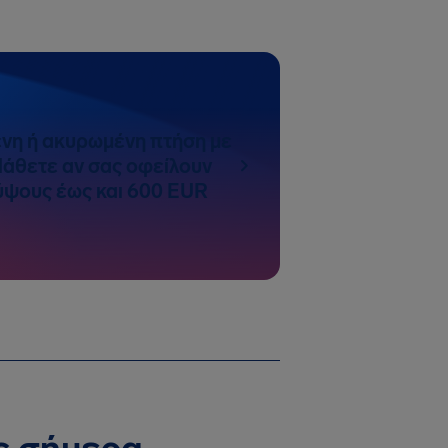
νη ή ακυρωμένη πτήση με
 Μάθετε αν σας οφείλουν
ύψους έως και 600 EUR