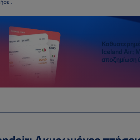
ήσει.
Καθυστερημέ
Iceland Air;
αποζημίωση 