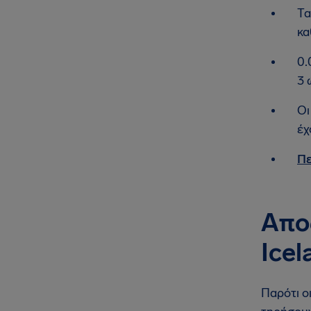
Τα
κα
0.
3 
Οι
έχ
Πε
Απο
Icel
Παρότι ο