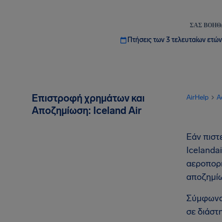
ΣΑΣ ΒΟΗΘ
Πτήσεις των 3 τελευταίων ετών
Επιστροφή χρημάτων και
AirHelp
A
Αποζημίωση: Iceland Air
Εάν πιστ
Icelanda
αεροπορι
αποζημίω
Σύμφωνα 
σε διάστ