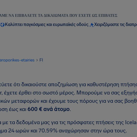
ΆΜΕ ΝΑ ΕΠΙΒΆΛΕΤΕ ΤΑ ΔΙΚΑΙΏΜΑΤΑ ΠΟΥ ΈΧΕΤΕ ΩΣ ΕΠΙΒΆΤΕΣ
Καλύπτει παγκόσμιες και ευρωπαϊκές οδούς.
Χειριζόμαστε τις διαπ
eroporikes-etairies
FI
εύετε ότι δικαιούστε αποζημίωση για καθυστέρηση πτήσης
ir, έχετε έρθει στο σωστό μέρος. Μπορούμε να σας εξηγ
κών μεταφορών και έχουμε τους πόρους για να σας βοηθ
ση έως και
600 € ανά άτομο
.
με τα δεδομένα μας για τις πρόσφατες πτήσεις της Icel
ημα 24 ωρών και 70.59% αναχώρησαν στην ώρα τους.