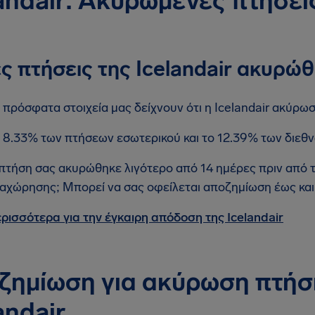
andair: Ακυρωμένες πτήσει
ς πτήσεις της Icelandair ακυρώ
 πρόσφατα στοιχεία μας δείχνουν ότι η Icelandair ακύρωσ
 8.33% των πτήσεων εσωτερικού και το 12.39% των διε
πτήση σας ακυρώθηκε λιγότερο από 14 ημέρες πριν από
αχώρησης; Μπορεί να σας οφείλεται αποζημίωση έως και
ρισσότερα για την έγκαιρη απόδοση της Icelandair
ζημίωση για ακύρωση πτήσ
andair