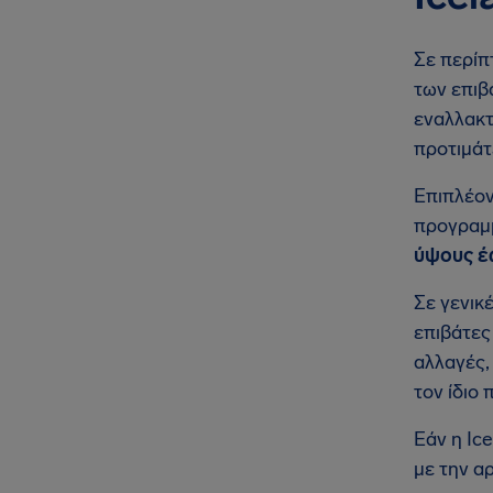
Σε περίπ
των επιβ
εναλλακτ
προτιμάτ
Επιπλέον
προγραμμ
ύψους έω
Σε γενικ
επιβάτες
αλλαγές,
τον ίδιο 
Εάν η Ic
με την α