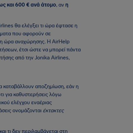
ως και 600 € ανά άτομο
, αν
η
rlines θα ελέγξει τι ώρα έφτασε η
ιτήματα που αφορούν σε
ι η ώρα αναχώρησης. Η AirHelp
πτήσεων, έτσι ώστε να μπορεί πάντα
ήσης από την Jonika Airlines,
 να καταβάλλουν αποζημίωση, εάν η
ότι για καθυστερήσεις λόγω
ικού ελέγχου εναέριας
τάσεις ονομάζονται
έκτακτες
και τι δεν περιλαμβάνεται στη