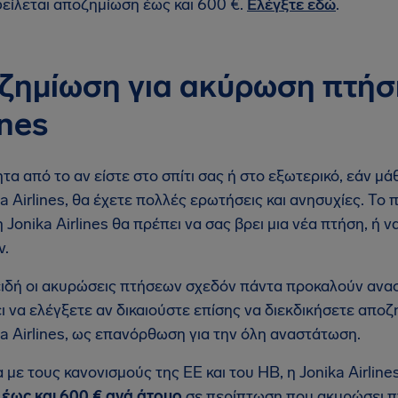
είλεται αποζημίωση έως και 600 €.
Ελέγξτε εδώ
.
ζημίωση για ακύρωση πτήσ
ines
τα από το αν είστε στο σπίτι σας ή στο εξωτερικό, εάν μ
ka Airlines, θα έχετε πολλές ερωτήσεις και ανησυχίες. Τ
 η Jonika Airlines θα πρέπει να σας βρει μια νέα πτήση, 
ν.
ιδή οι ακυρώσεις πτήσεων σχεδόν πάντα προκαλούν αναστ
ι να ελέγξετε αν δικαιούστε επίσης να διεκδικήσετε απ
ka Airlines, ως επανόρθωση για την όλη αναστάτωση.
με τους κανονισμούς της ΕΕ και του ΗΒ, η Jonika Airline
ς
έως και 600 € ανά άτομο
σε περίπτωση που ακυρώσει π