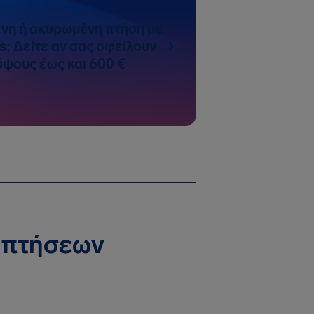
νη ή ακυρωμένη πτήση με
es; Δείτε αν σας οφείλουν
ψους έως και 600 €
ς πτήσεων