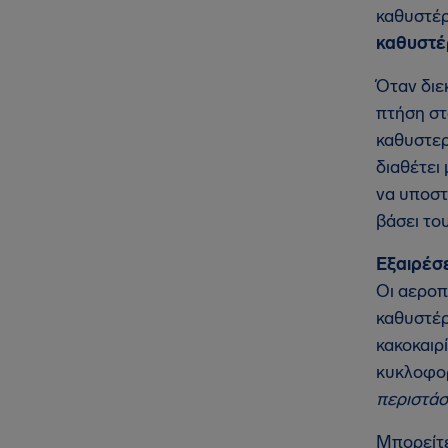
καθυστέρ
καθυστέ
Όταν διε
πτήση στ
καθυστερ
διαθέτει
να υποστ
βάσει το
Εξαιρέσε
Οι αεροπ
καθυστέρ
κακοκαιρ
κυκλοφορ
περιστάσ
Μπορείτε