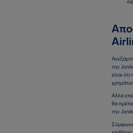
οφ
Απο
Airl
Ανεξάρτη
την Joni
είναι ότι
χρημάτω
Αλλά επε
θα πρέπε
την Joni
Σύμφωνα 
επιβάτε