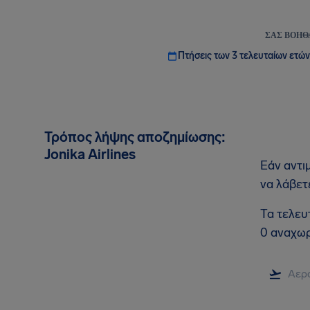
ΣΑΣ ΒΟΗΘ
Πτήσεις των 3 τελευταίων ετών
Τρόπος λήψης αποζημίωσης:
Jonika Airlines
Εάν αντι
να λάβετ
Τα τελευ
0 αναχωρ