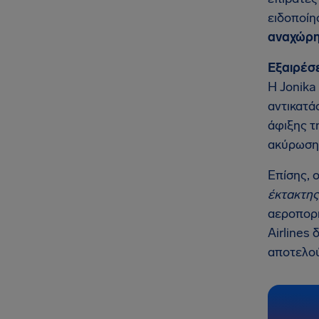
ειδοποίη
αναχώρη
Εξαιρέσε
Η Jonika
αντικατά
άφιξης τ
ακύρωση
Επίσης, 
έκτακτης
αεροπορι
Airlines
αποτελού