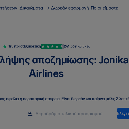
 πτήσεων
Δικαιώματα
Δωρεάν εφαρμογή
Ποιοι είμαστε
Trustpilot
Εξαιρετική
241.539
κριτικές
λήψης αποζημίωσης: Jonika
Airlines
ας οφείλει η αεροπορική εταιρεία
.
Είναι δωρεάν και παίρνει μόλις 2 λεπτά
Ελέγξτ