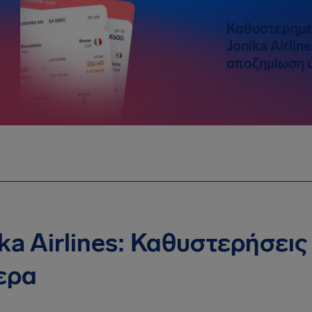
Καθυστερημέ
Jonika Airlin
αποζημίωση ύ
ka Airlines: Καθυστερήσει
ερα