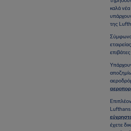
τηρήσουν
καλά νέα
υπάρχουν
της Luft
Σύμφωνα 
εταιρεία
επιβάτες
Υπάρχου
αποζημίω
αεροδρόμ
αεροπορι
Επιπλέον
Lufthans
εύχρηστ
έχετε δι