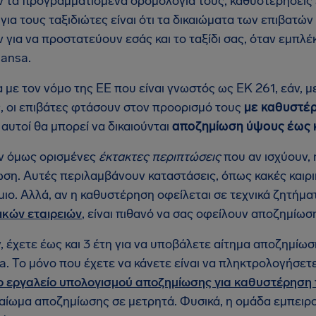
 τα προγραμματισμένα δρομολόγια τους, καθυστερήσεις 
 για τους ταξιδιώτες είναι ότι τα δικαιώματα των επιβα
 για να προστατεύουν εσάς και το ταξίδι σας, όταν εμπλ
hansa.
με τον νόμο της ΕΕ που είναι γνωστός ως ΕΚ 261, εάν, μ
ς, οι επιβάτες φτάσουν στον προορισμό τους
με καθυστέ
 αυτοί θα μπορεί να δικαιούνται
αποζημίωση ύψους έως κ
ν όμως ορισμένες
έκτακτες περιπτώσεις
που αν ισχύουν, 
ση. Αυτές περιλαμβάνουν καταστάσεις, όπως κακές καιρ
ιο. Αλλά, αν η καθυστέρηση οφείλεται σε τεχνικά ζητήμα
κών εταιρειών
, είναι πιθανό να σας οφείλουν αποζημίω
, έχετε έως και 3 έτη για να υποβάλετε αίτημα αποζημίω
a. Το μόνο που έχετε να κάνετε είναι να πληκτρολογήσετε 
ο εργαλείο υπολογισμού αποζημίωσης για καθυστέρηση
καίωμα αποζημίωσης σε μετρητά. Φυσικά, η ομάδα εμπειρ