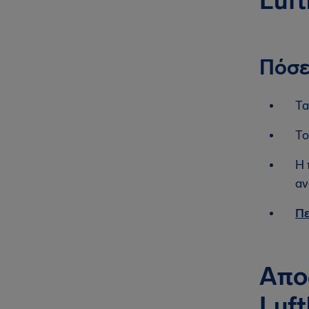
Luf
Πόσε
Τα
Το
Η 
αν
Πε
Απο
Luf