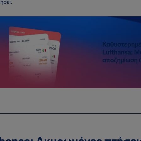
ήσει.
Καθυστερημέ
Lufthansa; Μ
αποζημίωση 