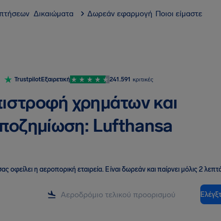
 πτήσεων
Δικαιώματα
Δωρεάν εφαρμογή
Ποιοι είμαστε
Trustpilot
Εξαιρετική
241.591
κριτικές
ιστροφή χρημάτων και
ποζημίωση: Lufthansa
ας οφείλει η αεροπορική εταιρεία
.
Είναι δωρεάν και παίρνει μόλις 2 λεπτά
Ελέγξτ