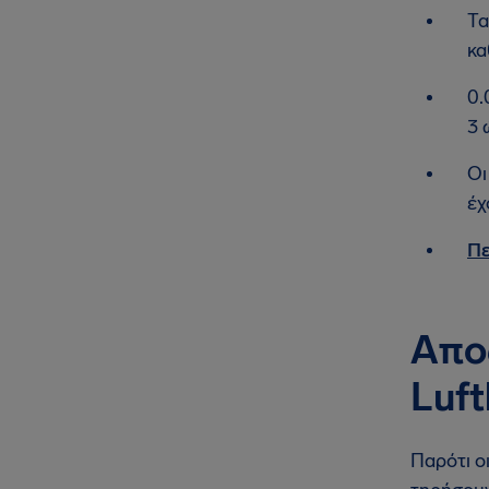
Τα
κα
0.
3 
Οι
έχ
Πε
Απο
Luf
Παρότι ο