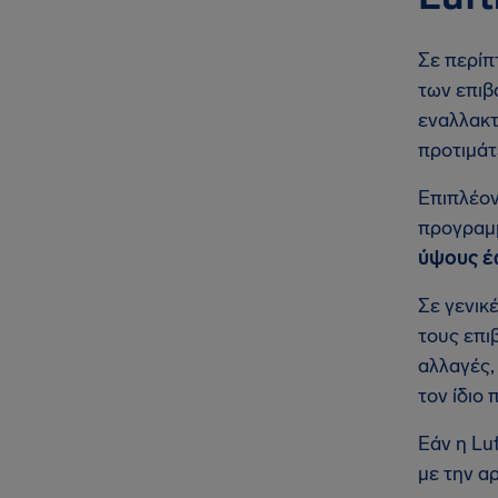
Σε περίπ
των επιβ
εναλλακτ
προτιμάτ
Επιπλέον
προγραμμ
ύψους έω
Σε γενικ
τους επι
αλλαγές,
τον ίδιο 
Εάν η Lu
με την α