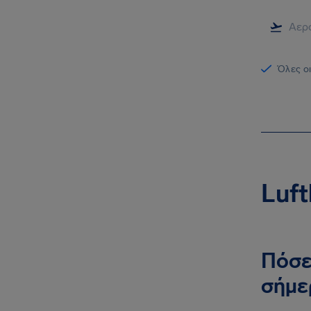
Όλες οι
Luf
Πόσε
σήμε