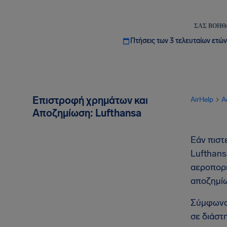
ΣΑΣ ΒΟΗΘ
Πτήσεις των 3 τελευταίων ετών
Επιστροφή χρημάτων και
AirHelp
A
Αποζημίωση: Lufthansa
Εάν πιστ
Lufthans
αεροπορι
αποζημίω
Σύμφωνα 
σε διάστ