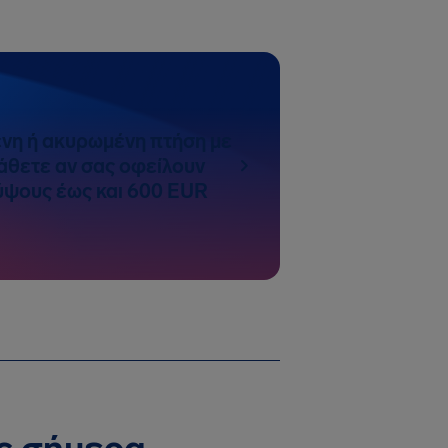
νη ή ακυρωμένη πτήση με
άθετε αν σας οφείλουν
ύψους έως και 600 EUR