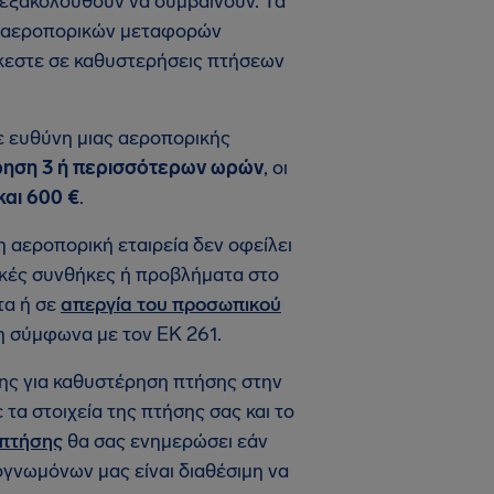
εξακολουθούν να συμβαίνουν. Τα
τών αεροπορικών μεταφορών
έκεστε σε καθυστερήσεις πτήσεων
ε ευθύνη μιας αεροπορικής
ρηση 3 ή περισσότερων ωρών
, οι
αι 600 €
.
η αεροπορική εταιρεία δεν οφείλει
ικές συνθήκες ή προβλήματα στο
τα ή σε
απεργία του προσωπικού
ση σύμφωνα με τον ΕΚ 261.
σης για καθυστέρηση πτήσης στην
τα στοιχεία της πτήσης σας και το
 πτήσης
θα σας ενημερώσει εάν
ογνωμόνων μας είναι διαθέσιμη να