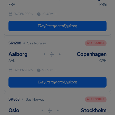
FRA
PRG
07/08/2026
10:40 π.μ.
Ελέγξτε την αποζημίωση
•
SK1208
Sas Norway
ΑΚΥΡΏΘΗΚΕ
Aalborg
Copenhagen
•
•
AAL
CPH
07/08/2026
10:30 π.μ.
Ελέγξτε την αποζημίωση
•
SK868
Sas Norway
ΑΚΥΡΏΘΗΚΕ
Oslo
Stockholm
•
•