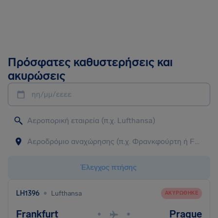
Πρόσφατες καθυστερήσεις και
ακυρώσεις
ηη/μμ/εεεε
Έλεγχος πτήσης
•
LH1396
Lufthansa
ΑΚΥΡΏΘΗΚΕ
Frankfurt
Prague
•
•