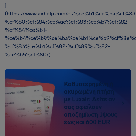
]
(https://www.airhelp.com/el/%ce%b1%ce%ba%cf
%cf%80%cf%84%ce%ae%cf%83%ce%b7%cf%82-
%cf%84%ce%b1-
%ce%b4%ce%b9%ce%ba%ce%b1%ce%b9%cf%8e%c
%cf%83%ce%b1%cf%82-%cf%89%cf%82-
%ce%b5%cf%80/)
Καθυστερημένη ή
ακυρωμένη πτήση
με Luxair; Δείτε αν
σας οφείλουν
αποζημίωση ύψους
έως και 600 EUR