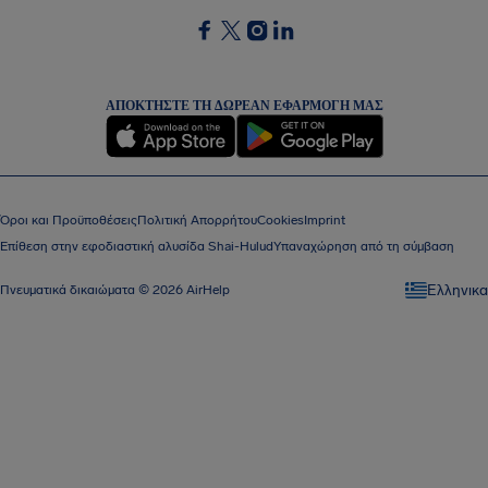
SocialFacebook
SocialTwitter
SocialInstagram
SocialLinkedin
ΑΠΟΚΤΉΣΤΕ ΤΗ ΔΩΡΕΆΝ ΕΦΑΡΜΟΓΉ ΜΑΣ
Όροι και Προϋποθέσεις
Πολιτική Απορρήτου
Cookies
Imprint
Επίθεση στην εφοδιαστική αλυσίδα Shai-Hulud
Υπαναχώρηση από τη σύμβαση
Eλληνικα
Πνευματικά δικαιώματα © 2026 AirHelp