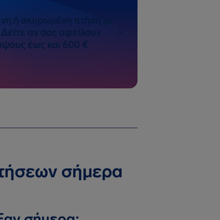
νη ή ακυρωμένη πτήση με
; Δείτε αν σας οφείλουν
ψους έως και 600 €
πτήσεων σήμερα
ξαν σήμερα;