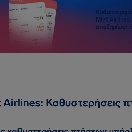
Καθυστερημέ
Miat Airlines
αποζημίωση ύ
 Airlines: Καθυστερήσεις 
ς καθυστερήσεις πτήσεων υπήρ