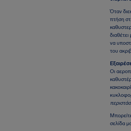
Όταν διε
πτήση στ
καθυστερ
διαθέτει
να υποστ
του ακρι
Εξαιρέσε
Οι αεροπ
καθυστέρ
κακοκαιρ
κυκλοφορ
περιστάσ
Μπορείτε
σελίδα μ