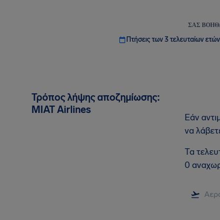
ΣΑΣ ΒΟΗΘ
Πτήσεις των 3 τελευταίων ετών
Τρόπος λήψης αποζημίωσης:
MIAT Airlines
Εάν αντι
να λάβετ
Τα τελευ
0 αναχωρ