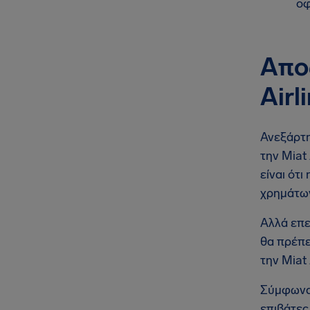
οφ
Απο
Airl
Ανεξάρτη
την Miat
είναι ότι
χρημάτω
Αλλά επε
θα πρέπε
την Miat
Σύμφωνα 
επιβάτε