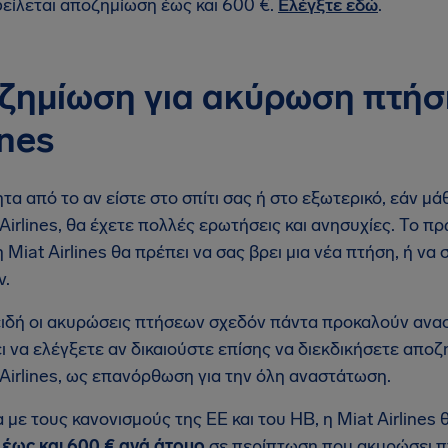
είλεται αποζημίωση έως και 600 €.
Ελέγξτε εδώ
.
ζημίωση για ακύρωση πτήσ
ines
τα από το αν είστε στο σπίτι σας ή στο εξωτερικό, εάν μ
 Airlines, θα έχετε πολλές ερωτήσεις και ανησυχίες. Το 
 η Miat Airlines θα πρέπει να σας βρει μια νέα πτήση, ή 
ν.
ιδή οι ακυρώσεις πτήσεων σχεδόν πάντα προκαλούν αναστ
ι να ελέγξετε αν δικαιούστε επίσης να διεκδικήσετε απ
 Airlines, ως επανόρθωση για την όλη αναστάτωση.
με τους κανονισμούς της ΕΕ και του ΗΒ, η Miat Airlines 
ς
έως και 600 € ανά άτομο
σε περίπτωση που ακυρώσει π