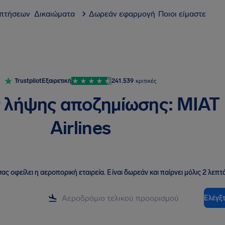
 πτήσεων
Δικαιώματα
Δωρεάν εφαρμογή
Ποιοι είμαστε
Trustpilot
Εξαιρετική
241.539
κριτικές
 λήψης αποζημίωσης: MIAT
Airlines
ας οφείλει η αεροπορική εταιρεία
.
Είναι δωρεάν και παίρνει μόλις 2 λεπτά
Ελέγξτ