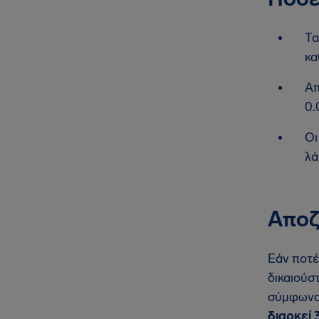
Τα
κα
Απ
0.
Οι
λά
Αποζ
Εάν ποτέ
δικαιούσ
σύμφωνα 
διαρκεί 