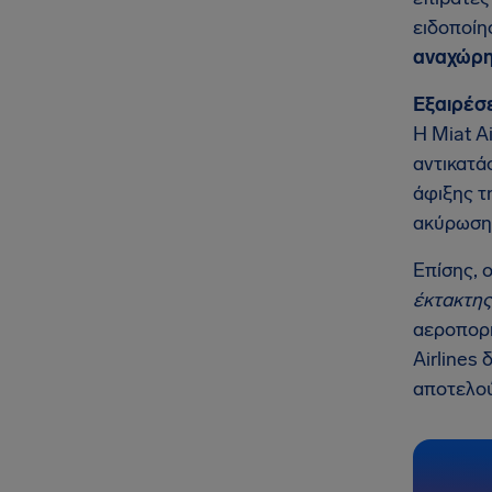
ειδοποίη
αναχώρη
Εξαιρέσε
Η Miat A
αντικατά
άφιξης τ
ακύρωση
Επίσης, 
έκτακτης
αεροπορι
Airlines
αποτελού