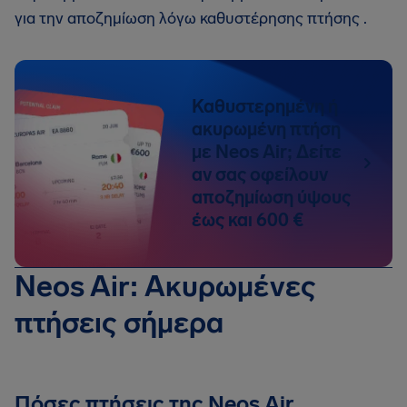
για την αποζημίωση λόγω καθυστέρησης πτήσης .
Καθυστερημένη ή
ακυρωμένη πτήση
με Neos Air; Δείτε
αν σας οφείλουν
αποζημίωση ύψους
έως και 600 €
Neos Air: Ακυρωμένες
πτήσεις σήμερα
Πόσες πτήσεις της Neos Air