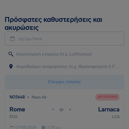
Πρόσφατες καθυστερήσεις και
ακυρώσεις
ηη/μμ/εεεε
Έλεγχος πτήσης
•
NO5648
Neos Air
ΑΚΥΡΏΘΗΚΕ
Rome
Larnaca
•
•
FCO
LCA
07/08/2026
3:35 μ.μ.