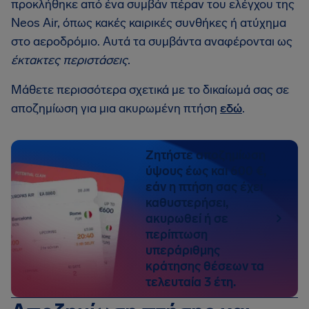
προκλήθηκε από ένα συμβάν πέραν του ελέγχου της
Neos Air, όπως κακές καιρικές συνθήκες ή ατύχημα
στο αεροδρόμιο. Αυτά τα συμβάντα αναφέρονται ως
έκτακτες περιστάσεις
.
Μάθετε περισσότερα σχετικά με το δικαίωμά σας σε
αποζημίωση για μια ακυρωμένη πτήση
εδώ
.
Ζητήστε αποζημίωση
ύψους έως και 600 €,
εάν η πτήση σας έχει
καθυστερήσει,
ακυρωθεί ή σε
περίπτωση
υπεράριθμης
κράτησης θέσεων τα
τελευταία 3 έτη.