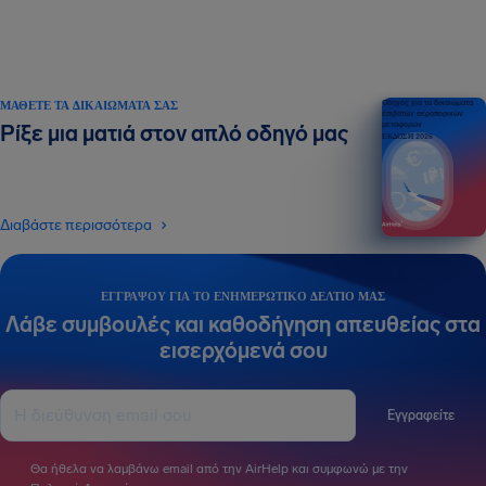
ΜΆΘΕΤΕ ΤΑ ΔΙΚΑΙΏΜΑΤΆ ΣΑΣ
Οδηγός για τα δικαιώματα
επιβατών αεροπορικών
μεταφορών
Ρίξε μια ματιά στον απλό οδηγό μας
ΕΚΔΟΣΗ 2026
Διαβάστε περισσότερα
ΕΓΓΡΆΨΟΥ ΓΙΑ ΤΟ ΕΝΗΜΕΡΩΤΙΚΌ ΔΕΛΤΊΟ ΜΑΣ
Λάβε συμβουλές και καθοδήγηση απευθείας στα
εισερχόμενά σου
Εγγραφείτε
Θα ήθελα να λαμβάνω email από την AirHelp και συμφωνώ με την