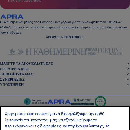
Πολιτική Απορρήτου
.
Η AirHelp είναι μέλος της Ένωσης Συνηγόρων για τα Δικαιώματα των Επιβατών
(APRA) που έχει ως αποστολή την προώθηση και την προστασία των δικαιωμάτων
των επιβατών.
ΆΡΘΡΑ ΓΙΑ ΤΗΝ AIRHELP:
ΜΆΘΕΤΕ ΤΑ ΔΙΚΑΙΏΜΑΤΆ ΣΑΣ
Η ΕΤΑΙΡΕΊΑ ΜΑΣ
ΤΑ ΠΡΟΪΌΝΤΑ ΜΑΣ
ΣΥΝΕΡΓΑΣΊΕΣ
ΥΠΟΣΤΉΡΙΞΗ
Χρησιμοποιούμε cookies για να διασφαλίζουμε την ορθή
λειτουργία του ιστοτόπου μας, να εξατομικεύουμε το
περιεχόμενο και τις διαφημίσεις, να παρέχουμε λειτουργίες
SocialFacebook
SocialTwitter
SocialInstagram
SocialLinkedin