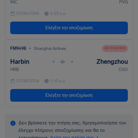
INC
PVG
07/08/2026
2:20 μ.μ.
Ελέγξτε την αποζημίωση
•
FM9498
Shanghai Airlines
ΑΚΥΡΏΘΗΚΕ
Harbin
Zhengzhou
•
•
HRB
CGO
07/08/2026
2:10 μ.μ.
Ελέγξτε την αποζημίωση
Δεν βρίσκετε την πτήση σας; Χρησιμοποιήστε τον
έλεγχο πλήρους αποζημίωσης και θα το
ερευνήσουμε.
Δείτε την πτήση σας