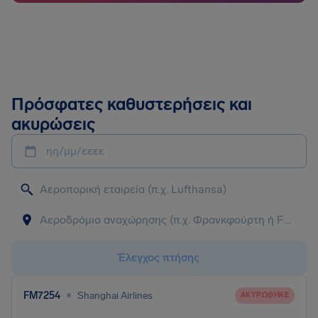
Πρόσφατες καθυστερήσεις και
ακυρώσεις
ηη/μμ/εεεε
Έλεγχος πτήσης
•
FM7254
Shanghai Airlines
ΑΚΥΡΏΘΗΚΕ