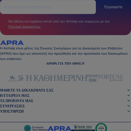
Εγγραφείτε
Θα ήθελα να λαμβάνω email από την AirHelp και συμφωνώ με την
Πολιτική Απορρήτου
.
Η AirHelp είναι μέλος της Ένωσης Συνηγόρων για τα Δικαιώματα των Επιβατών
(APRA) που έχει ως αποστολή την προώθηση και την προστασία των δικαιωμάτων
των επιβατών.
ΆΡΘΡΑ ΓΙΑ ΤΗΝ AIRHELP:
ΜΆΘΕΤΕ ΤΑ ΔΙΚΑΙΏΜΑΤΆ ΣΑΣ
Η ΕΤΑΙΡΕΊΑ ΜΑΣ
ΤΑ ΠΡΟΪΌΝΤΑ ΜΑΣ
ΣΥΝΕΡΓΑΣΊΕΣ
ΥΠΟΣΤΉΡΙΞΗ