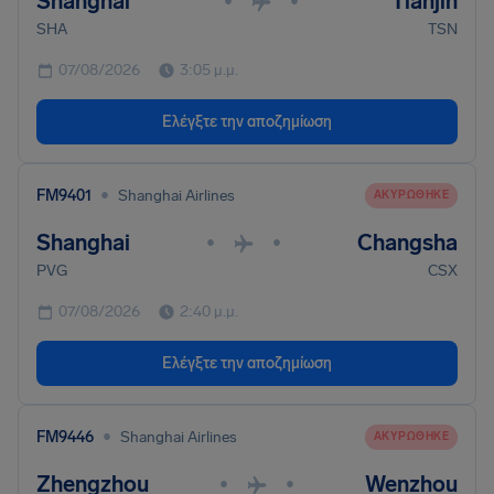
Shanghai
Tianjin
•
•
SHA
TSN
07/08/2026
3:05 μ.μ.
Ελέγξτε την αποζημίωση
•
FM9401
Shanghai Airlines
ΑΚΥΡΏΘΗΚΕ
Shanghai
Changsha
•
•
PVG
CSX
07/08/2026
2:40 μ.μ.
Ελέγξτε την αποζημίωση
•
FM9446
Shanghai Airlines
ΑΚΥΡΏΘΗΚΕ
Zhengzhou
Wenzhou
•
•