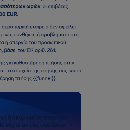
ρισσότερων ωρών
, οι επιβάτες
600 EUR
.
 αεροπορική εταιρεία δεν οφείλει
ιρικές συνθήκες ή προβλήματα στο
ατα ή απεργία του προσωπικού
 βάσει του ΕΚ αριθ. 261.
σης για καθυστέρηση πτήσης στην
ε τα στοιχεία της πτήσης σας και το
έρηση πτήσης {{funnel}}
νη ή ακυρωμένη πτήση με
Μάθετε αν σας οφείλουν