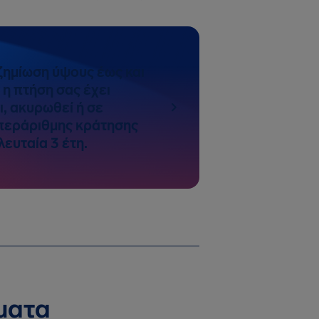
ημίωση ύψους έως και
 η πτήση σας έχει
, ακυρωθεί ή σε
περάριθμης κράτησης
ευταία 3 έτη.
ματα