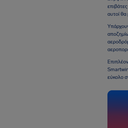
επιβάτες
αυτοί θα
Υπάρχου
αποζημίω
αεροδρόμ
αεροπορι
Επιπλέον
Smartwin
εύκολο σ