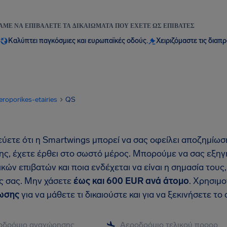
ΆΜΕ ΝΑ ΕΠΙΒΆΛΕΤΕ ΤΑ ΔΙΚΑΙΏΜΑΤΑ ΠΟΥ ΈΧΕΤΕ ΩΣ ΕΠΙΒΆΤΕΣ
Καλύπτει παγκόσμιες και ευρωπαϊκές οδούς.
Χειριζόμαστε τις διαπ
eroporikes-etairies
QS
εύετε ότι η Smartwings μπορεί να σας οφείλει αποζημίω
ης, έχετε έρθει στο σωστό μέρος. Μπορούμε να σας εξηγ
κών επιβατών και ποια ενδέχεται να είναι η σημασία του
ις σας. Μην χάσετε
έως και 600 EUR ανά άτομο
. Χρησιμ
ωσης
για να μάθετε τι δικαιούστε και για να ξεκινήσετε το 