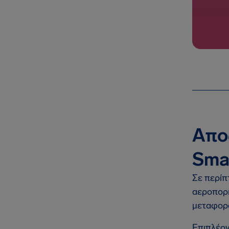
Απο
Sma
Σε περίπ
αεροπορι
μεταφορά
Επιπλέον