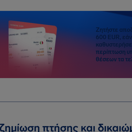
Ζητήστε αποζ
600 EUR, εάν
καθυστερήσει
περίπτωση υ
θέσεων τα τελ
ζημίωση πτήσης και δικαιώ