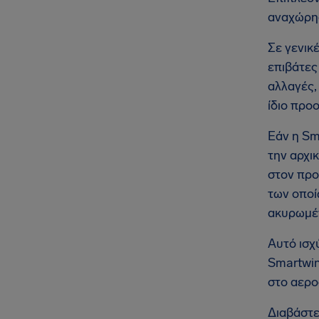
αναχώρησ
Σε γενικ
επιβάτες
αλλαγές,
ίδιο προ
Εάν η Sm
την αρχι
στον προ
των οποί
ακυρωμέν
Αυτό ισχ
Smartwin
στο αερο
Διαβάστε