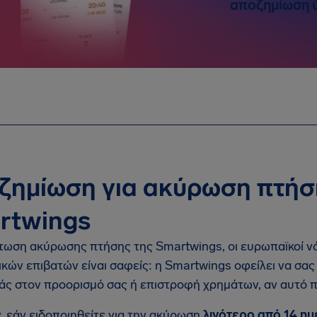
αποζημίωση 
ζημίωση για ακύρωση πτήσ
rtwings
τωση ακύρωσης πτήσης της Smartwings, οι ευρωπαϊκοί νό
κών επιβατών είναι σαφείς: η Smartwings οφείλει να σα
ς στον προορισμό σας ή επιστροφή χρημάτων, αν αυτό π
, εάν ειδοποιηθείτε για την ακύρωση
λιγότερο από 14 η