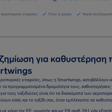
 αεροπορικές εταιρείες
Όλες οι χώρες
Καμία αποζημίωση
ζημίωση για καθυστέρηση 
rtwings
εροπορικές εταιρείες, όπως η Smartwings, καταβάλλουν 
 τα προγραμματισμένα δρομολόγια τους, καθυστερήσεις
 για τους ταξιδιώτες είναι ότι τα δικαιώματα των αεροπο
ύουν εσάς και το ταξίδι σας, όταν εμπλέκεστε σε καθυστ
με νόμο της ΕΕ, γνωστός και ως EΚ αριθ. 261, εάν εξαιτία