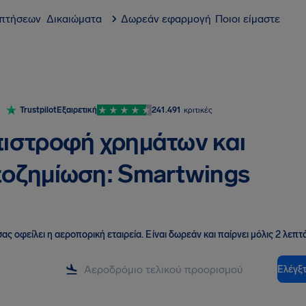
 πτήσεων
Δικαιώματα
Δωρεάν εφαρμογή
Ποιοι είμαστε
Trustpilot
Εξαιρετική
241.491
κριτικές
ιστροφή χρημάτων και
οζημίωση: Smartwings
ας οφείλει η αεροπορική εταιρεία
.
Είναι δωρεάν και παίρνει μόλις 2 λεπτά
Ελέγξτ