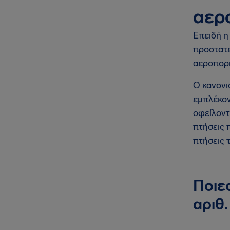
αερ
Επειδή η
προστατε
αεροπορι
Ο κανονι
εμπλέκον
οφείλοντ
πτήσεις 
πτήσεις
Ποιε
αριθ.