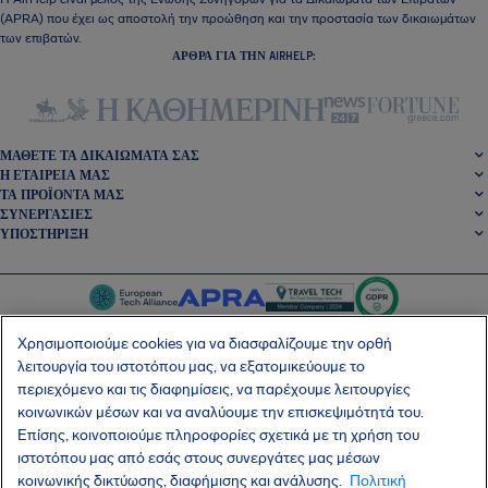
(APRA) που έχει ως αποστολή την προώθηση και την προστασία των δικαιωμάτων
των επιβατών.
ΆΡΘΡΑ ΓΙΑ ΤΗΝ AIRHELP:
ΜΆΘΕΤΕ ΤΑ ΔΙΚΑΙΏΜΑΤΆ ΣΑΣ
Η ΕΤΑΙΡΕΊΑ ΜΑΣ
ΤΑ ΠΡΟΪΌΝΤΑ ΜΑΣ
ΣΥΝΕΡΓΑΣΊΕΣ
ΥΠΟΣΤΉΡΙΞΗ
Χρησιμοποιούμε cookies για να διασφαλίζουμε την ορθή
λειτουργία του ιστοτόπου μας, να εξατομικεύουμε το
περιεχόμενο και τις διαφημίσεις, να παρέχουμε λειτουργίες
SocialFacebook
SocialTwitter
SocialInstagram
SocialLinkedin
κοινωνικών μέσων και να αναλύουμε την επισκεψιμότητά του.
Επίσης, κοινοποιούμε πληροφορίες σχετικά με τη χρήση του
ΑΠΟΚΤΉΣΤΕ ΤΗ ΔΩΡΕΆΝ ΕΦΑΡΜΟΓΉ ΜΑΣ
ιστοτόπου μας από εσάς στους συνεργάτες μας μέσων
κοινωνικής δικτύωσης, διαφήμισης και ανάλυσης.
Πολιτική