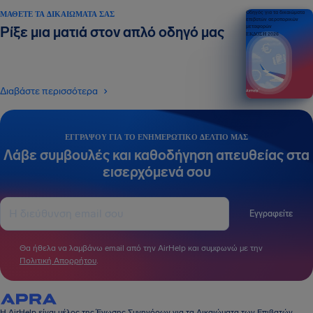
ΜΆΘΕΤΕ ΤΑ ΔΙΚΑΙΏΜΑΤΆ ΣΑΣ
Οδηγός για τα δικαιώματα
επιβατών αεροπορικών
μεταφορών
Ρίξε μια ματιά στον απλό οδηγό μας
ΕΚΔΟΣΗ 2026
Διαβάστε περισσότερα
ΕΓΓΡΆΨΟΥ ΓΙΑ ΤΟ ΕΝΗΜΕΡΩΤΙΚΌ ΔΕΛΤΊΟ ΜΑΣ
Λάβε συμβουλές και καθοδήγηση απευθείας στα
εισερχόμενά σου
Εγγραφείτε
Θα ήθελα να λαμβάνω email από την AirHelp και συμφωνώ με την
Πολιτική Απορρήτου
.
Η AirHelp είναι μέλος της Ένωσης Συνηγόρων για τα Δικαιώματα των Επιβατών