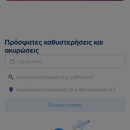
Πρόσφατες καθυστερήσεις και
ακυρώσεις
ηη/μμ/εεεε
Έλεγχος πτήσης