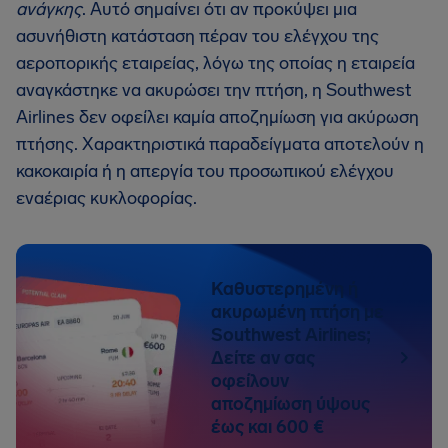
ανάγκης
. Αυτό σημαίνει ότι αν προκύψει μια
ασυνήθιστη κατάσταση πέραν του ελέγχου της
αεροπορικής εταιρείας, λόγω της οποίας η εταιρεία
αναγκάστηκε να ακυρώσει την πτήση, η Southwest
Airlines δεν οφείλει καμία αποζημίωση για ακύρωση
πτήσης. Χαρακτηριστικά παραδείγματα αποτελούν η
κακοκαιρία ή η απεργία του προσωπικού ελέγχου
εναέριας κυκλοφορίας.
Καθυστερημένη ή
ακυρωμένη πτήση με
Southwest Airlines;
Δείτε αν σας
οφείλουν
αποζημίωση ύψους
έως και 600 €