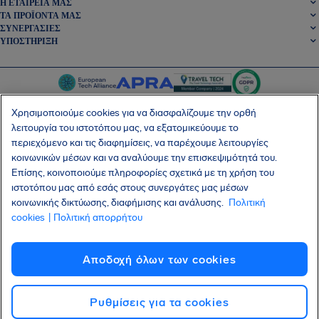
Η ΕΤΑΙΡΕΊΑ ΜΑΣ
ΤΑ ΠΡΟΪΌΝΤΑ ΜΑΣ
ΣΥΝΕΡΓΑΣΊΕΣ
ΥΠΟΣΤΉΡΙΞΗ
Χρησιμοποιούμε cookies για να διασφαλίζουμε την ορθή
λειτουργία του ιστοτόπου μας, να εξατομικεύουμε το
περιεχόμενο και τις διαφημίσεις, να παρέχουμε λειτουργίες
SocialFacebook
SocialTwitter
SocialInstagram
SocialLinkedin
κοινωνικών μέσων και να αναλύουμε την επισκεψιμότητά του.
Επίσης, κοινοποιούμε πληροφορίες σχετικά με τη χρήση του
ΑΠΟΚΤΉΣΤΕ ΤΗ ΔΩΡΕΆΝ ΕΦΑΡΜΟΓΉ ΜΑΣ
ιστοτόπου μας από εσάς στους συνεργάτες μας μέσων
κοινωνικής δικτύωσης, διαφήμισης και ανάλυσης.
Πολιτική
cookies
| Πολιτική απορρήτου
Όροι και Προϋποθέσεις
Πολιτική Απορρήτου
Cookies
Imprint
Αποδοχή όλων των cookies
Επίθεση στην εφοδιαστική αλυσίδα Shai-Hulud
Υπαναχώρηση από τη σύμβαση
Eλληνικα
Πνευματικά δικαιώματα © 2026 AirHelp
Ρυθμίσεις για τα cookies