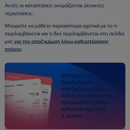
Αυτές οι καταστάσεις ονομάζονται
έκτακτες
περιστάσεις
.
Μπορείτε να μάθετε περισσότερα σχετικά με το τι
περιλαμβάνεται και τι δεν περιλαμβάνεται στη σελίδα
μας
για την αποζημίωση λόγω καθυστέρησης
πτήσης
.
Μπορείτε να
διεκδικήσετε
αποζημίωση έως και
600 € για πτήσεις που
πραγματοποιήθηκαν
ακόμη και πριν από
3 χρόνια.