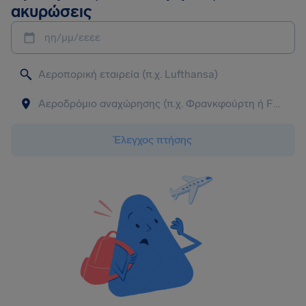
ακυρώσεις
ηη/μμ/εεεε
Έλεγχος πτήσης