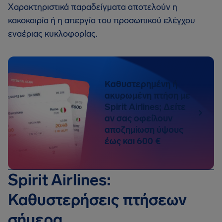
Χαρακτηριστικά παραδείγματα αποτελούν η
κακοκαιρία ή η απεργία του προσωπικού ελέγχου
εναέριας κυκλοφορίας.
Καθυστερημένη ή
ακυρωμένη πτήση με
Spirit Airlines; Δείτε
αν σας οφείλουν
αποζημίωση ύψους
έως και 600 €
Spirit Airlines:
Καθυστερήσεις πτήσεων
σήμερα