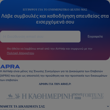
ΕΓΓΡΆΨΟΥ ΓΙΑ ΤΟ ΕΝΗΜΕΡΩΤΙΚΌ ΔΕΛΤΊΟ ΜΑΣ
Λάβε συμβουλές και καθοδήγηση απευθείας στα
εισερχόμενά σου
Εγγραφείτε
Θα ήθελα να λαμβάνω email από την AirHelp και συμφωνώ με την
Πολιτική Απορρήτου
.
Η AirHelp είναι μέλος της Ένωσης Συνηγόρων για τα Δικαιώματα των Επιβατών
(APRA) που έχει ως αποστολή την προώθηση και την προστασία των δικαιωμάτων
των επιβατών.
ΆΡΘΡΑ ΓΙΑ ΤΗΝ AIRHELP:
ΜΆΘΕΤΕ ΤΑ ΔΙΚΑΙΏΜΑΤΆ ΣΑΣ