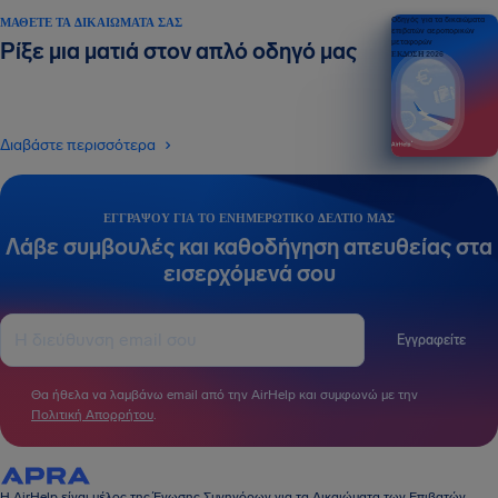
ΜΆΘΕΤΕ ΤΑ ΔΙΚΑΙΏΜΑΤΆ ΣΑΣ
Οδηγός για τα δικαιώματα
επιβατών αεροπορικών
μεταφορών
Ρίξε μια ματιά στον απλό οδηγό μας
ΕΚΔΟΣΗ 2026
Διαβάστε περισσότερα
ΕΓΓΡΆΨΟΥ ΓΙΑ ΤΟ ΕΝΗΜΕΡΩΤΙΚΌ ΔΕΛΤΊΟ ΜΑΣ
Λάβε συμβουλές και καθοδήγηση απευθείας στα
εισερχόμενά σου
Εγγραφείτε
Θα ήθελα να λαμβάνω email από την AirHelp και συμφωνώ με την
Πολιτική Απορρήτου
.
Η AirHelp είναι μέλος της Ένωσης Συνηγόρων για τα Δικαιώματα των Επιβατών