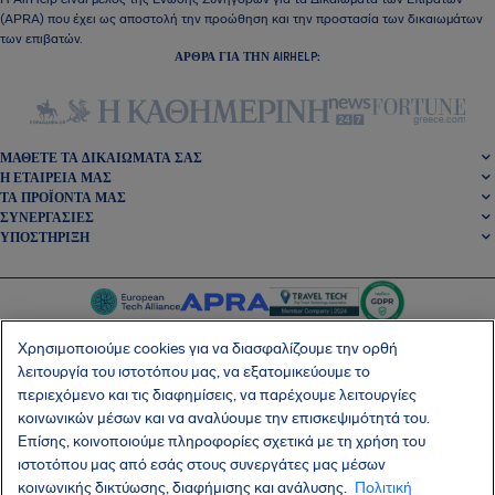
(APRA) που έχει ως αποστολή την προώθηση και την προστασία των δικαιωμάτων
των επιβατών.
ΆΡΘΡΑ ΓΙΑ ΤΗΝ AIRHELP:
ΜΆΘΕΤΕ ΤΑ ΔΙΚΑΙΏΜΑΤΆ ΣΑΣ
Η ΕΤΑΙΡΕΊΑ ΜΑΣ
ΤΑ ΠΡΟΪΌΝΤΑ ΜΑΣ
ΣΥΝΕΡΓΑΣΊΕΣ
ΥΠΟΣΤΉΡΙΞΗ
Χρησιμοποιούμε cookies για να διασφαλίζουμε την ορθή
λειτουργία του ιστοτόπου μας, να εξατομικεύουμε το
περιεχόμενο και τις διαφημίσεις, να παρέχουμε λειτουργίες
SocialFacebook
SocialTwitter
SocialInstagram
SocialLinkedin
κοινωνικών μέσων και να αναλύουμε την επισκεψιμότητά του.
Επίσης, κοινοποιούμε πληροφορίες σχετικά με τη χρήση του
ΑΠΟΚΤΉΣΤΕ ΤΗ ΔΩΡΕΆΝ ΕΦΑΡΜΟΓΉ ΜΑΣ
ιστοτόπου μας από εσάς στους συνεργάτες μας μέσων
κοινωνικής δικτύωσης, διαφήμισης και ανάλυσης.
Πολιτική