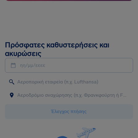
Πρόσφατες καθυστερήσεις και
ακυρώσεις
ηη/μμ/εεεε
Έλεγχος πτήσης