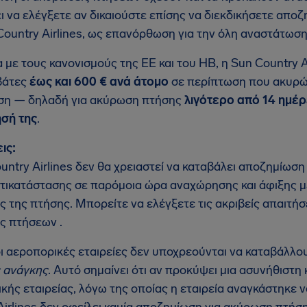
ι να ελέγξετε αν δικαιούστε επίσης να διεκδικήσετε απ
Country Airlines, ως επανόρθωση για την όλη αναστάτωση
με τους κανονισμούς της ΕΕ και του ΗΒ, η Sun Country A
βάτες
έως και 600 € ανά άτομο
σε περίπτωση που ακυρώ
ση — δηλαδή για ακύρωση πτήσης
λιγότερο από 14 ημέ
σή της
.
ις:
untry Airlines δεν θα χρειαστεί να καταβάλει αποζημίωσ
τικατάστασης σε παρόμοια ώρα αναχώρησης και άφιξης μ
ης της πτήσης. Μπορείτε να ελέγξετε τις ακριβείς απαιτήσ
ς πτήσεων .
οι αεροπορικές εταιρείες δεν υποχρεούνται να καταβάλλ
 ανάγκης
. Αυτό σημαίνει ότι αν προκύψει μια ασυνήθιστ
κής εταιρείας, λόγω της οποίας η εταιρεία αναγκάστηκε 