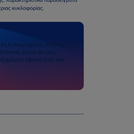
ης. Χαρακτηριστικά παραδείγματα
έριας κυκλοφορίας.
νη ή ακυρωμένη πτήση με
irlines; Δείτε αν σας
ζημίωση ύψους έως και