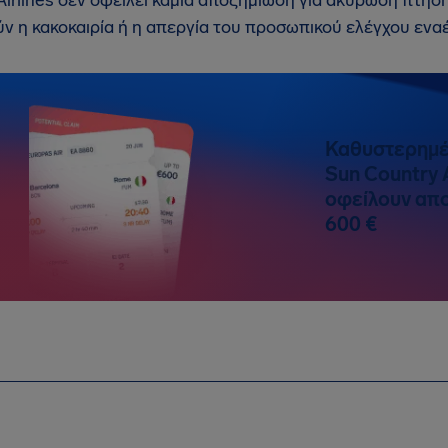
Airlines δεν οφείλει καμία αποζημίωση για ακύρωση πτήσ
ν η κακοκαιρία ή η απεργία του προσωπικού ελέγχου ενα
Καθυστερημέ
Sun Country A
οφείλουν απο
600 €