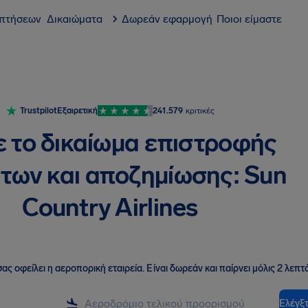
 πτήσεων
Δικαιώματα
Δωρεάν εφαρμογή
Ποιοι είμαστε
Trustpilot
Εξαιρετική
241.579
κριτικές
ε το δικαίωμα επιστροφής
των και αποζημίωσης: Sun
Country Airlines
ας οφείλει η αεροπορική εταιρεία
.
Είναι δωρεάν και παίρνει μόλις 2 λεπτά
Ελέγξτ