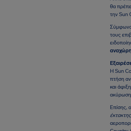
θα πρέπε
την Sun 
Σύμφωνα 
τους επι
ειδοποίη
αναχώρη
Εξαιρέσε
Η Sun Co
πτήση αν
και άφιξ
ακύρωση
Επίσης, 
έκτακτης
αεροπορι