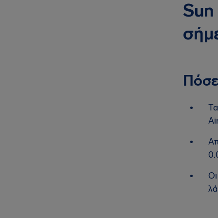
Sun 
σήμ
Πόσε
Τα
Ai
Απ
0.
Οι
λά