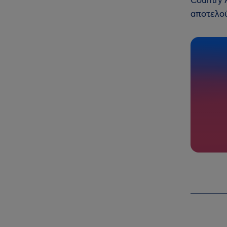
Country 
αποτελού