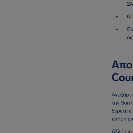
24
0.
Εά
οφ
Απο
Coun
Ανεξάρτη
την Sun 
ξέρετε εί
πλήρη επ
Αλλά επε