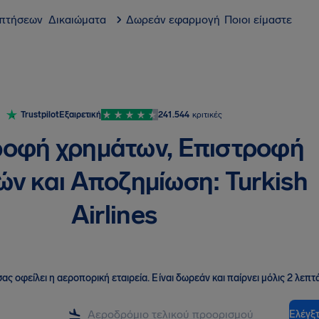
 πτήσεων
Δικαιώματα
Δωρεάν εφαρμογή
Ποιοι είμαστε
Trustpilot
Εξαιρετική
241.544
κριτικές
ροφή χρημάτων, Επιστροφή
ν και Αποζημίωση: Turkish
Airlines
ας οφείλει η αεροπορική εταιρεία
.
Είναι δωρεάν και παίρνει μόλις 2 λεπτά
Ελέγξτ