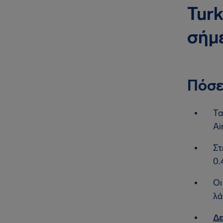
Turk
σήμ
Πόσε
Τα
Ai
Στ
0.
Οι
λά
Δε