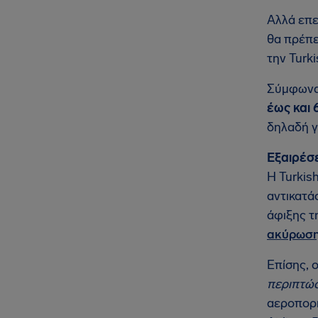
Αλλά επε
θα πρέπε
την Turk
Σύμφωνα 
έως και 
δηλαδή 
Εξαιρέσε
Η Turkis
αντικατά
άφιξης τ
ακύρωση
Επίσης, 
περιπτώσ
αεροπορι