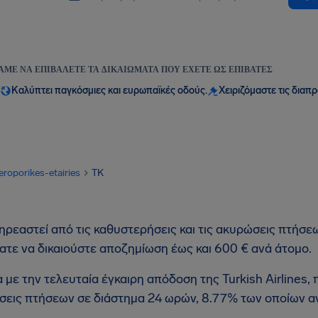
ΆΜΕ ΝΑ ΕΠΙΒΆΛΕΤΕ ΤΑ ΔΙΚΑΙΏΜΑΤΑ ΠΟΥ ΈΧΕΤΕ ΩΣ ΕΠΙΒΆΤΕΣ
Καλύπτει παγκόσμιες και ευρωπαϊκές οδούς.
Χειριζόμαστε τις διαπ
eroporikes-etairies
TK
ρεαστεί από τις καθυστερήσεις και τις ακυρώσεις πτήσεων 
τε να δικαιούστε αποζημίωση έως και 600 € ανά άτομο.
με την τελευταία έγκαιρη απόδοση της Turkish Airlines,
εις πτήσεων σε διάστημα 24 ωρών, 8.77% των οποίων α