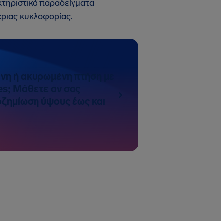
κτηριστικά παραδείγματα
έριας κυκλοφορίας.
νη ή ακυρωμένη πτήση με
nes; Μάθετε αν σας
ζημίωση ύψους έως και