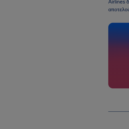
Airlines
αποτελού