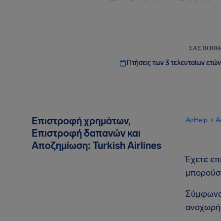
ΣΑΣ ΒΟΗΘ
Πτήσεις των 3 τελευταίων ετών
Επιστροφή χρημάτων,
AirHelp
A
Επιστροφή δαπανών και
Αποζημίωση: Turkish Airlines
Έχετε επη
μπορούσα
Σύμφωνα 
αναχωρήσ