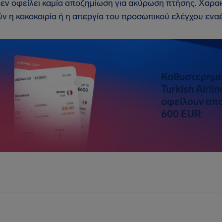
 δεν οφείλει καμία αποζημίωση για ακύρωση πτήσης. Χαρα
ν η κακοκαιρία ή η απεργία του προσωπικού ελέγχου ενα
Καθυστερημέ
Turkish Airli
οφείλουν απο
600 EUR