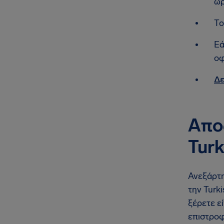
ώρ
Το
Εά
οφ
Δε
Απο
Turk
Ανεξάρτη
την Turk
ξέρετε εί
επιστροφ