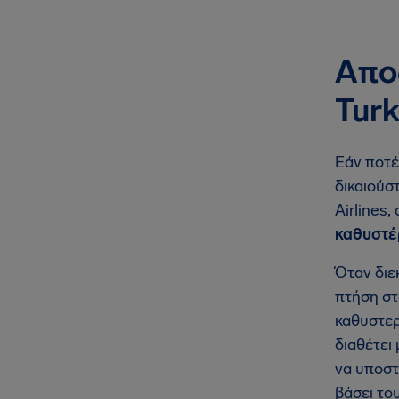
Απο
Turk
Εάν ποτέ
δικαιούσ
Airlines
καθυστέ
Όταν διε
πτήση στ
καθυστερ
διαθέτει
να υποστ
βάσει το