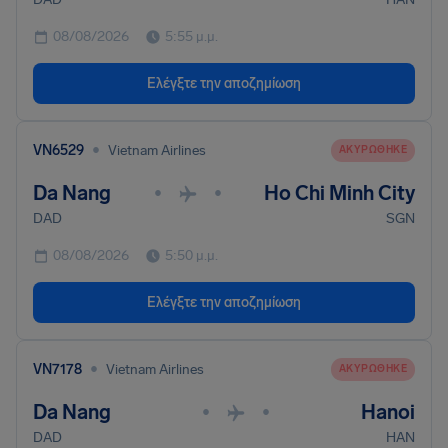
08/08/2026
5:55 μ.μ.
Ελέγξτε την αποζημίωση
•
VN6529
Vietnam Airlines
ΑΚΥΡΏΘΗΚΕ
Da Nang
Ho Chi Minh City
•
•
DAD
SGN
08/08/2026
5:50 μ.μ.
Ελέγξτε την αποζημίωση
•
VN7178
Vietnam Airlines
ΑΚΥΡΏΘΗΚΕ
Da Nang
Hanoi
•
•
DAD
HAN