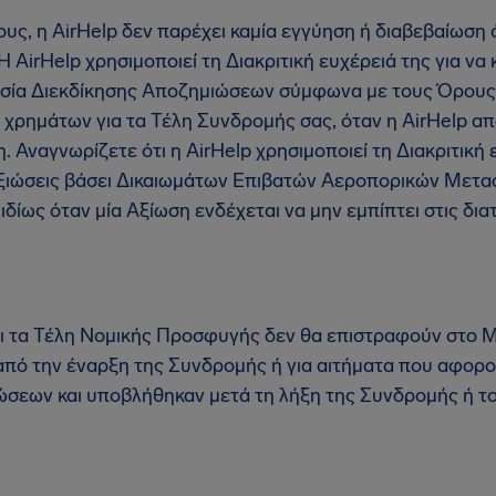
ς, η AirHelp δεν παρέχει καμία εγγύηση ή διαβεβαίωση ό
AirHelp χρησιμοποιεί τη Διακριτική ευχέρειά της για να 
εσία Διεκδίκησης Αποζημιώσεων σύμφωνα με τους Όρους.
 χρημάτων για τα Τέλη Συνδρομής σας, όταν η AirHelp απ
η. Αναγνωρίζετε ότι η AirHelp χρησιμοποιεί τη Διακριτική 
 Αξιώσεις βάσει Δικαιωμάτων Επιβατών Αεροπορικών Μετ
δίως όταν μία Αξίωση ενδέχεται να μην εμπίπτει στις δια
ι τα Τέλη Νομικής Προσφυγής δεν θα επιστραφούν στο Μ
από την έναρξη της Συνδρομής ή για αιτήματα που αφορ
σεων και υποβλήθηκαν μετά τη λήξη της Συνδρομής ή το