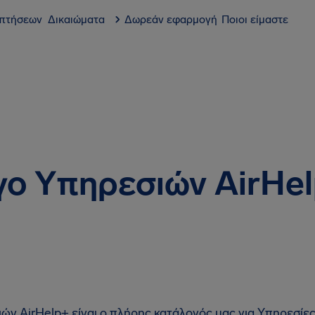
 πτήσεων
Δικαιώματα
Δωρεάν εφαρμογή
Ποιοι είμαστε
γο Υπηρεσιών AirHe
ν AirHelp+ είναι ο πλήρης κατάλογός μας για Υπηρεσίες