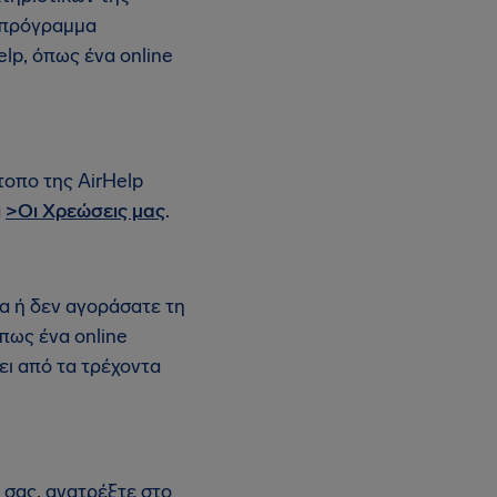
α πρόγραμμα
lp, όπως ένα online
τοπο της AirHelp
α
>Οι Χρεώσεις μας
.
α ή δεν αγοράσατε τη
πως ένα online
ει από τα τρέχοντα
 σας, ανατρέξτε στο