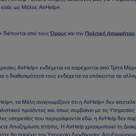
σε εσάς ως Μέλος AirHelp+.
+ διέπονται από τους
Όρους
και την
Πολιτική Απορρήτου
ρεσίες AirHelp+ ενδέχεται να παρέχονται από Τρίτα Μέρη 
αι η διαθεσιμότητά τους ενδέχεται να υπόκεινται σε αλλα
Help+, τα Μέλη αναγνωρίζουν ότι η AirHelp+ δεν αποτελε
ιστικού προϊόντος και, όπως συμβαίνει με τις Υπηρεσίες
ες υπηρεσίες που περιγράφονται εδώ, η AirHelp δεν παρ
ετε Αποζημίωση πτήσης. Η AirHelp χρησιμοποιεί τη Διακρι
 πότε θα παρέχει την Υπηρεσία Διεκδίκησης Αποζημιώσε