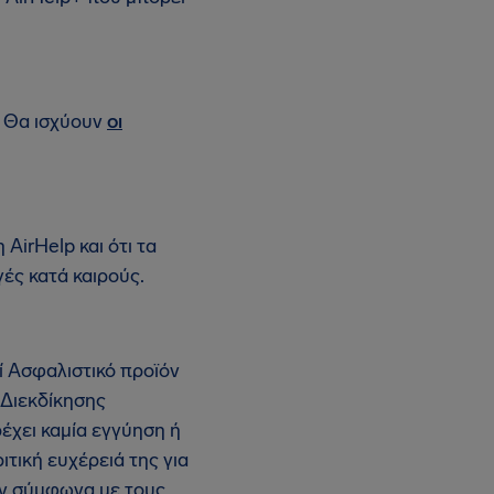
. Θα ισχύουν
οι
AirHelp και ότι τα
γές κατά καιρούς.
ί Ασφαλιστικό προϊόν
 Διεκδίκησης
έχει καμία εγγύηση ή
τική ευχέρειά της για
ων σύμφωνα με τους