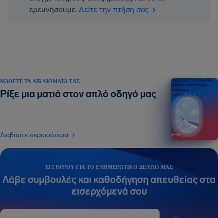
ερευνήσουμε.
Δείτε την πτήση σας
ΜΆΘΕΤΕ ΤΑ ΔΙΚΑΙΏΜΑΤΆ ΣΑΣ
Οδηγός για τα δικαιώματα
επιβατών αεροπορικών
μεταφορών
Ρίξε μια ματιά στον απλό οδηγό μας
ΕΚΔΟΣΗ 2026
Διαβάστε περισσότερα
ΕΓΓΡΆΨΟΥ ΓΙΑ ΤΟ ΕΝΗΜΕΡΩΤΙΚΌ ΔΕΛΤΊΟ ΜΑΣ
Λάβε συμβουλές και καθοδήγηση απευθείας στα
εισερχόμενά σου