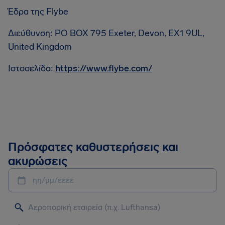
Έδρα της Flybe
Διεύθυνση: PO BOX 795 Exeter, Devon, EX1 9UL,
United Kingdom
Ιστοσελίδα:
https://www.flybe.com/
Πρόσφατες καθυστερήσεις και
ακυρώσεις
ηη/μμ/εεεε