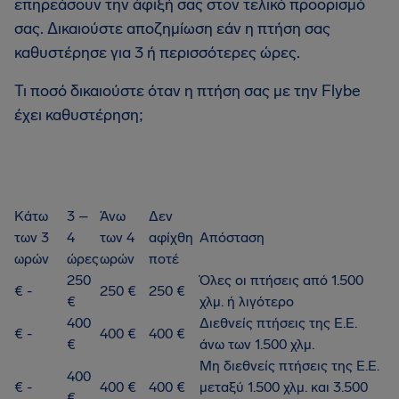
επηρεάσουν την άφιξή σας στον τελικό προορισμό
σας. Δικαιούστε αποζημίωση εάν η πτήση σας
καθυστέρησε για 3 ή περισσότερες ώρες.
Τι ποσό δικαιούστε όταν η πτήση σας με την Flybe
έχει καθυστέρηση;
Κάτω
3 –
Άνω
Δεν
των 3
4
των 4
αφίχθη
Απόσταση
ωρών
ώρες
ωρών
ποτέ
250
Όλες οι πτήσεις από 1.500
€ -
250 €
250 €
€
χλμ. ή λιγότερο
400
Διεθνείς πτήσεις της Ε.Ε.
€ -
400 €
400 €
€
άνω των 1.500 χλμ.
Μη διεθνείς πτήσεις της Ε.Ε.
400
€ -
400 €
400 €
μεταξύ 1.500 χλμ. και 3.500
€