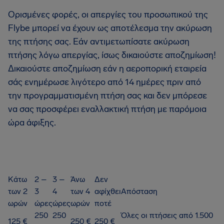
Ορισμένες φορές, οι απεργίες του προσωπικού της
Flybe μπορεί να έχουν ως αποτέλεσμα την ακύρωση
της πτήσης σας. Εάν αντιμετωπίσατε ακύρωση
πτήσης λόγω απεργίας, ίσως δικαιούστε αποζημίωση!
Δικαιούστε αποζημίωση εάν η αεροπορική εταιρεία
σάς ενημέρωσε λιγότερο από 14 ημέρες πριν από
την προγραμματισμένη πτήση σας και δεν μπόρεσε
να σας προσφέρει εναλλακτική πτήση με παρόμοια
ώρα άφιξης.
Κάτω
2 –
3 –
Άνω
Δεν
των 2
3
4
των 4
αφίχθει
Απόσταση
ωρών
ώρες
ώρες
ωρών
ποτέ
250
250
Όλες οι πτήσεις από 1.500
125 €
250 €
250 €