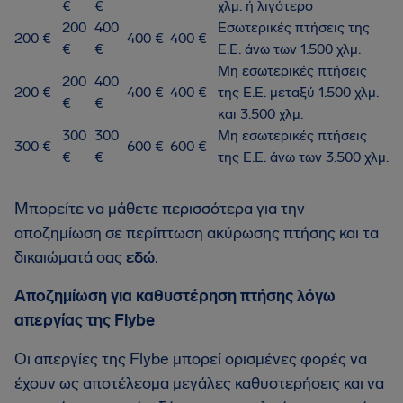
€
€
χλμ. ή λιγότερο
200
400
Εσωτερικές πτήσεις της
200 €
400 €
400 €
€
€
Ε.Ε. άνω των 1.500 χλμ.
Μη εσωτερικές πτήσεις
200
400
200 €
400 €
400 €
της Ε.Ε. μεταξύ 1.500 χλμ.
€
€
και 3.500 χλμ.
300
300
Μη εσωτερικές πτήσεις
300 €
600 €
600 €
€
€
της Ε.Ε. άνω των 3.500 χλμ.
Μπορείτε να μάθετε περισσότερα για την
αποζημίωση σε περίπτωση ακύρωσης πτήσης και τα
δικαιώματά σας
εδώ
.
Αποζημίωση για καθυστέρηση πτήσης λόγω
απεργίας της Flybe
Οι απεργίες της Flybe μπορεί ορισμένες φορές να
έχουν ως αποτέλεσμα μεγάλες καθυστερήσεις και να