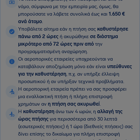
νόμο, σύμφωνα με την εμπειρία μας, όμως, θα
μπορούσατε να λάβετε συνολικά έως και
1.650 €
ανά άτομο
.
Υποβάλετε αίτημα εάν η πτήση σας
καθυστέρησε
πάνω από 2 ώρες
ή ακυρώθηκε
σε διάστημα
μικρότερο από 72 ώρες πριν από
την
προγραμματισμένη αναχώρηση.
Οι αεροπορικές εταιρείες υποχρεούνται να
καταβάλουν αποζημίωση μόνο εάν είναι
υπεύθυνες
για την καθυστέρηση
, π.χ. αν υπήρξε έλλειψη
προσωπικού ή αν υπήρξαν τεχνικά προβλήματα.
Η αεροπορική εταιρεία πρέπει να σας προσφέρει
μια εναλλακτική πτήση ή πλήρη επιστροφή
χρημάτων αν
η πτήση σας ακυρωθεί
.
Η
καθυστέρηση
άνω των 4 ωρών, η
αλλαγή της
ώρας πτήσης
για περισσότερα από 30 λεπτά
(εσωτερικές πτήσεις) ή 1 ώρα (διεθνείς πτήσεις) σας
δίνει επίσης το δικαίωμα για πλήρη επιστροφή