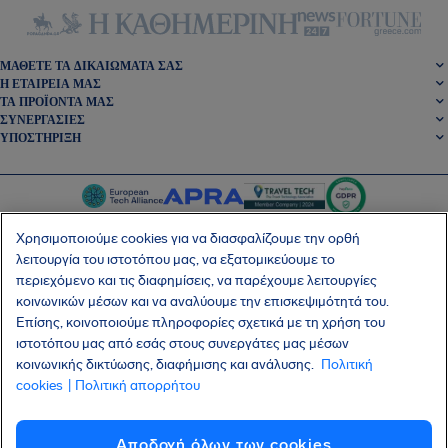
ΜΆΘΕΤΕ ΤΑ ΔΙΚΑΙΏΜΑΤΆ ΣΑΣ
Η ΕΤΑΙΡΕΊΑ ΜΑΣ
ΤΑ ΠΡΟΪΌΝΤΑ ΜΑΣ
ΣΥΝΕΡΓΑΣΊΕΣ
ΥΠΟΣΤΉΡΙΞΗ
Χρησιμοποιούμε cookies για να διασφαλίζουμε την ορθή
λειτουργία του ιστοτόπου μας, να εξατομικεύουμε το
περιεχόμενο και τις διαφημίσεις, να παρέχουμε λειτουργίες
SocialFacebook
SocialTwitter
SocialInstagram
SocialLinkedin
κοινωνικών μέσων και να αναλύουμε την επισκεψιμότητά του.
Επίσης, κοινοποιούμε πληροφορίες σχετικά με τη χρήση του
ΑΠΟΚΤΉΣΤΕ ΤΗ ΔΩΡΕΆΝ ΕΦΑΡΜΟΓΉ ΜΑΣ
ιστοτόπου μας από εσάς στους συνεργάτες μας μέσων
κοινωνικής δικτύωσης, διαφήμισης και ανάλυσης.
Πολιτική
cookies
| Πολιτική απορρήτου
Όροι και Προϋποθέσεις
Πολιτική Απορρήτου
Cookies
Imprint
Αποδοχή όλων των cookies