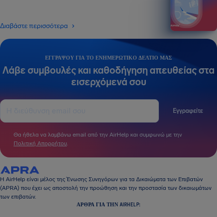
Διαβάστε περισσότερα
ΕΓΓΡΆΨΟΥ ΓΙΑ ΤΟ ΕΝΗΜΕΡΩΤΙΚΌ ΔΕΛΤΊΟ ΜΑΣ
Λάβε συμβουλές και καθοδήγηση απευθείας στα
εισερχόμενά σου
Εγγραφείτε
Θα ήθελα να λαμβάνω email από την AirHelp και συμφωνώ με την
Πολιτική Απορρήτου
.
Η AirHelp είναι μέλος της Ένωσης Συνηγόρων για τα Δικαιώματα των Επιβατών
(APRA) που έχει ως αποστολή την προώθηση και την προστασία των δικαιωμάτων
των επιβατών.
ΆΡΘΡΑ ΓΙΑ ΤΗΝ AIRHELP: