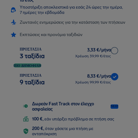
το έτος
Υποστήριξη αποκλειστικά για εσάς 24 ώρες την ημέρα,
7 ημέρες την εβδομάδα
Ζωντανές ενημερώσεις για την κατάσταση των πτήσεων
Εκπτώσεις και προνόμια ταξιδιών
ΠΡΟΣΤΑΣΊΑ
3,33 €/μήνα
3 ταξίδια
Χρέωση 39,99 €/έτος
ΠΙΟ ΔΗΜΟΦΙΛΉ
ΠΡΟΣΤΑΣΊΑ
8,33 €/μήνα
9 ταξίδια
Χρέωση 99,99 €/έτος
Δωρεάν Fast Track στον έλεγχο
ΝΈΟ!
ασφαλείας
100 €,
εάν υπάρξει πρόβλημα σε πτήση σας
200 €,
όταν χάσετε μια πτήση με
ανταπόκριση