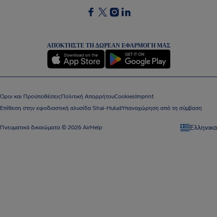
SocialFacebook
SocialTwitter
SocialInstagram
SocialLinkedin
ΑΠΟΚΤΉΣΤΕ ΤΗ ΔΩΡΕΆΝ ΕΦΑΡΜΟΓΉ ΜΑΣ
Όροι και Προϋποθέσεις
Πολιτική Απορρήτου
Cookies
Imprint
Επίθεση στην εφοδιαστική αλυσίδα Shai-Hulud
Υπαναχώρηση από τη σύμβαση
Eλληνικα
Πνευματικά δικαιώματα © 2026 AirHelp