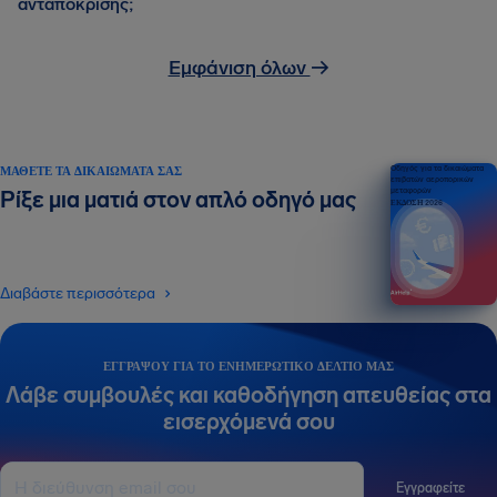
ανταπόκρισης;
Εμφάνιση όλων
→
ΜΆΘΕΤΕ ΤΑ ΔΙΚΑΙΏΜΑΤΆ ΣΑΣ
Οδηγός για τα δικαιώματα
επιβατών αεροπορικών
μεταφορών
Ρίξε μια ματιά στον απλό οδηγό μας
ΕΚΔΟΣΗ 2026
Διαβάστε περισσότερα
ΕΓΓΡΆΨΟΥ ΓΙΑ ΤΟ ΕΝΗΜΕΡΩΤΙΚΌ ΔΕΛΤΊΟ ΜΑΣ
Λάβε συμβουλές και καθοδήγηση απευθείας στα
εισερχόμενά σου
Εγγραφείτε