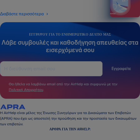
Διαβάστε περισσότερα
ΕΓΓΡΆΨΟΥ ΓΙΑ ΤΟ ΕΝΗΜΕΡΩΤΙΚΌ ΔΕΛΤΊΟ ΜΑΣ
Λάβε συμβουλές και καθοδήγηση απευθείας στα
εισερχόμενά σου
Εγγραφείτε
Θα ήθελα να λαμβάνω email από την AirHelp και συμφωνώ με την
Πολιτική Απορρήτου
.
Η AirHelp είναι μέλος της Ένωσης Συνηγόρων για τα Δικαιώματα των Επιβατών
(APRA) που έχει ως αποστολή την προώθηση και την προστασία των δικαιωμάτων
των επιβατών.
ΆΡΘΡΑ ΓΙΑ ΤΗΝ AIRHELP: