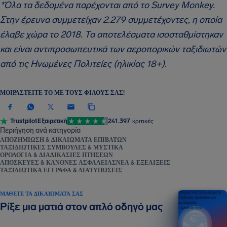
*Όλα τα δεδομένα παρέχονται από το Survey Monkey.
Στην έρευνα συμμετείχαν 2.279 συμμετέχοντες, η οποία
έλαβε χώρα το 2018. Τα αποτελέσματα ισοσταθμίστηκαν
και είναι αντιπροσωπευτικά των αεροπορικών ταξιδιωτών
από τις Ηνωμένες Πολιτείες (ηλικίας 18+).
ΜΟΙΡΑΣΤΕΊΤΕ ΤΟ ΜΕ ΤΟΥΣ ΦΊΛΟΥΣ ΣΑΣ!
Trustpilot
Εξαιρετική
241.397
κριτικές
Περιήγηση ανά κατηγορία
ΑΠΟΖΗΜΊΩΣΗ & ΔΙΚΑΙΏΜΑΤΑ ΕΠΙΒΑΤΏΝ
ΤΑΞΙΔΙΩΤΙΚΈΣ ΣΥΜΒΟΥΛΈΣ & ΜΥΣΤΙΚΆ
ΟΡΟΛΟΓΊΑ & ΔΙΑΔΙΚΑΣΊΕΣ ΠΤΉΣΕΩΝ
ΑΠΟΣΚΕΥΈΣ & ΚΑΝΌΝΕΣ ΑΣΦΑΛΕΊΑΣ
ΝΈΑ & ΕΞΕΛΊΞΕΙΣ
ΤΑΞΙΔΙΩΤΙΚΆ ΈΓΓΡΑΦΑ & ΔΙΑΤΥΠΏΣΕΙΣ
ΜΆΘΕΤΕ ΤΑ ΔΙΚΑΙΏΜΑΤΆ ΣΑΣ
Οδηγός για τα δικαιώματα
επιβατών αεροπορικών
μεταφορών
Ρίξε μια ματιά στον απλό οδηγό μας
ΕΚΔΟΣΗ 2026