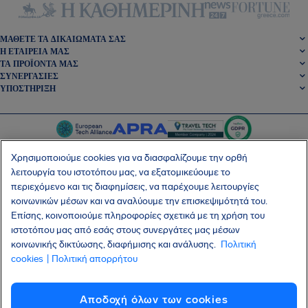
ΜΆΘΕΤΕ ΤΑ ΔΙΚΑΙΏΜΑΤΆ ΣΑΣ
Η ΕΤΑΙΡΕΊΑ ΜΑΣ
ΤΑ ΠΡΟΪΌΝΤΑ ΜΑΣ
ΣΥΝΕΡΓΑΣΊΕΣ
ΥΠΟΣΤΉΡΙΞΗ
Χρησιμοποιούμε cookies για να διασφαλίζουμε την ορθή
λειτουργία του ιστοτόπου μας, να εξατομικεύουμε το
περιεχόμενο και τις διαφημίσεις, να παρέχουμε λειτουργίες
SocialFacebook
SocialTwitter
SocialInstagram
SocialLinkedin
κοινωνικών μέσων και να αναλύουμε την επισκεψιμότητά του.
Επίσης, κοινοποιούμε πληροφορίες σχετικά με τη χρήση του
ΑΠΟΚΤΉΣΤΕ ΤΗ ΔΩΡΕΆΝ ΕΦΑΡΜΟΓΉ ΜΑΣ
ιστοτόπου μας από εσάς στους συνεργάτες μας μέσων
κοινωνικής δικτύωσης, διαφήμισης και ανάλυσης.
Πολιτική
cookies
| Πολιτική απορρήτου
Όροι και Προϋποθέσεις
Πολιτική Απορρήτου
Cookies
Imprint
Αποδοχή όλων των cookies