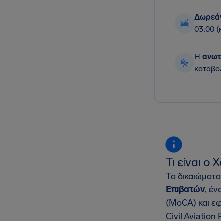
Δωρεάν
03:00 
Η
ανωτ
καταβο
Τι είναι ο
Τα δικαιώματα
Επιβατών
, έ
(MoCA) και εφ
Civil Aviation