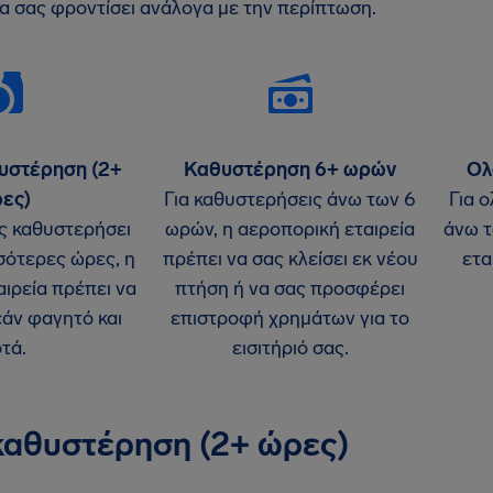
να σας φροντίσει ανάλογα με την περίπτωση.
υστέρηση (2+
Καθυστέρηση 6+ ωρών
Ολ
ες)
Για καθυστερήσεις άνω των 6
Για 
ς καθυστερήσει
ωρών, η αεροπορική εταιρεία
άνω τ
σότερες ώρες, η
πρέπει να σας κλείσει εκ νέου
ετα
ιρεία πρέπει να
πτήση ή να σας προσφέρει
άν φαγητό και
επιστροφή χρημάτων για το
τά.
εισιτήριό σας.
καθυστέρηση (2+ ώρες)