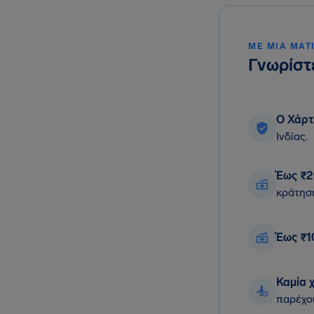
ΜΕ ΜΙΑ ΜΑΤ
Γνωρίστε
Ο Χάρτ
Ινδίας.
Έως ₹2
κράτησ
Έως ₹1
Καμία 
παρέχο