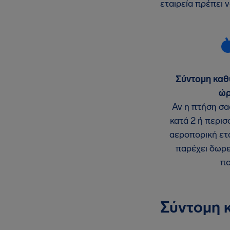
εταιρεία πρέπει 
Σύντομη καθ
ώρ
Αν η πτήση σα
κατά 2 ή περισ
αεροπορική ετα
παρέχει δωρε
πο
Σύντομη 