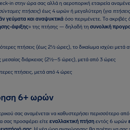
heck-in στην ώρα σας αλλά η αεροπορική εταιρεία αναμέν
σύντομες πτήσεις
) έως 4 ωρών ή μεγαλύτερη (για
πτήσεις
ν γεύματα και αναψυκτικά
όσο περιμένετε. Το ακριβές 
ησης-άφιξης
» της πτήσης — δηλαδή τη
συνολική προγρα
μότερες πτήσεις (έως 2½ ώρες), το δικαίωμα ισχύει μετά
ς μεσαίας διάρκειας (2½–5 ώρες), μετά από 3 ώρες
τερες πτήσεις, μετά από 4 ώρες
ηση 6+ ωρών
ερικού σας αναμένεται να καθυστερήσει περισσότερο από
να σας προσφέρει είτε
εναλλακτική πτήση
εντός 6 ωρών
εισιτήριό σας
. Η νέα ώρα αναχώρησης θα πρέπει να σας