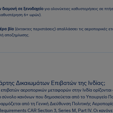
 διαμονή σε ξενοδοχείο
για ολονύκτιες καθυστερήσεις σε πτήσ
(καθυστέρηση 6+ ωρών).
έρα βία
(έκτακτες περιστάσεις) απαλλάσσει τις αεροπορικές ετ
λή αποζημίωσης.
 Χάρτης Δικαιωμάτων Επιβατών της Ινδίας;
 επιβατών αεροπορικών μεταφορών στην Ινδία ορίζονται
να σύνολο κανόνων που δημοσιεύεται από το Υπουργείο Π
αρμόζεται από τη Γενική Διεύθυνση Πολιτικής Αεροπορί
 Requirements CAR Section 3, Series M, Part IV. Οι κανόν