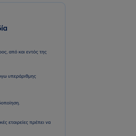
δία
ρος, από και εντός της
λόγω υπεράριθμης
δοποίηση.
ές εταιρείες πρέπει να