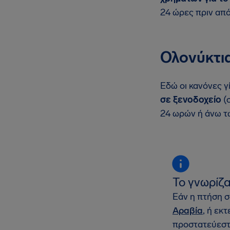
24 ώρες πριν από
Ολονύκτι
Εδώ οι κανόνες γ
σε ξενοδοχείο
(
24 ωρών ή άνω τ
Το γνωρίζα
Εάν η πτήση 
Αραβία
, ή εκ
προστατεύεστε