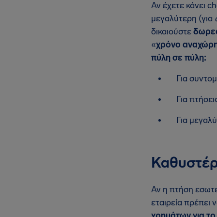
Αν έχετε κάνει c
μεγαλύτερη (για
δικαιούστε
δωρεά
«
χρόνο αναχώρ
πύλη σε πύλη:
Για συντο
Για πτήσει
Για μεγαλύ
Καθυστέρ
Αν η πτήση εσωτ
εταιρεία πρέπει 
χρημάτων για το 