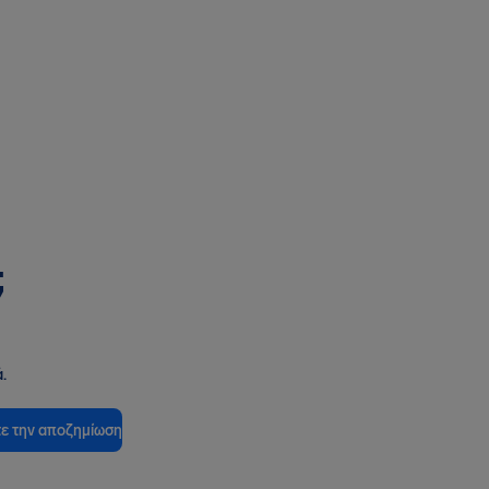
;
.
ε την αποζημίωση