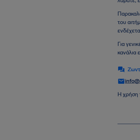
λάβατε, 
Παρακαλο
του αιτή
ενδέχετα
Για γενι
κανάλια 
Ζωντ
info@
Η χρήση 