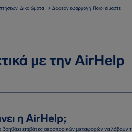
 πτήσεων
Δικαιώματα
Δωρεάν εφαρμογή
Ποιοι είμαστε
τικά με την AirHelp
άνει η AirHelp;
p βοηθάει επιβάτες αεροπορικών μεταφορών να λάβουν τ