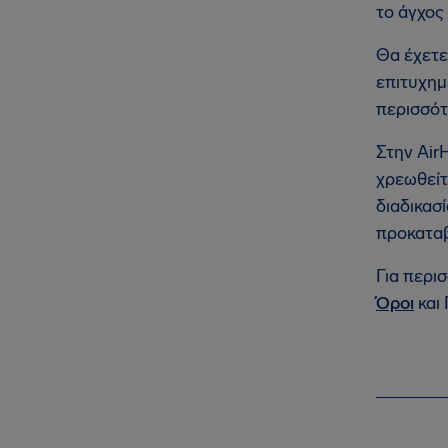
το άγχος 
Θα έχετε
επιτυχημ
περισσότ
Στην Air
χρεωθείτ
διαδικασί
προκατα
Για περι
Όροι
και