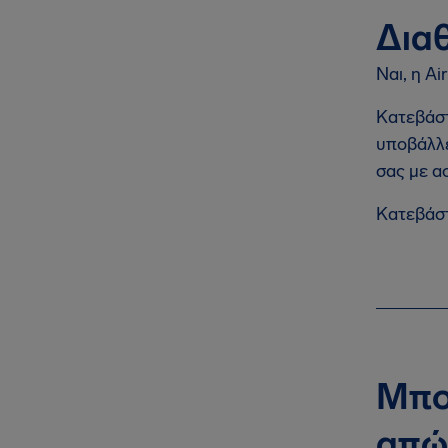
Διαθ
Ναι, η A
Κατεβάστ
υποβάλλε
σας με α
Κατεβάστ
Μπο
απώ