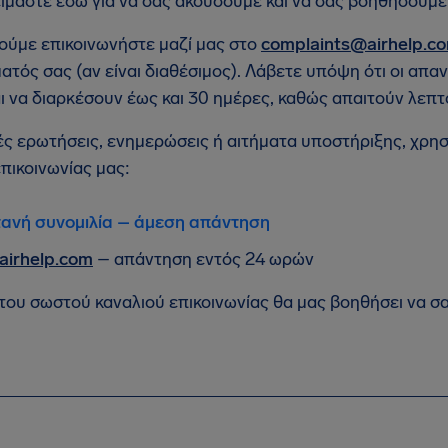
είμαστε εδώ για να σας ακούσουμε και να σας βοηθήσουμ
ύμε επικοινωνήστε μαζί μας στο
complaints@airhelp.c
ματός σας (αν είναι διαθέσιμος). Λάβετε υπόψη ότι οι απ
ι να διαρκέσουν έως και 30 ημέρες, καθώς απαιτούν λεπ
κές ερωτήσεις, ενημερώσεις ή αιτήματα υποστήριξης, χρησ
επικοινωνίας μας:
ανή συνομιλία – άμεση απάντηση
airhelp.com
– απάντηση εντός 24 ωρών
του σωστού καναλιού επικοινωνίας θα μας βοηθήσει να 