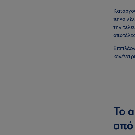
Καταργού
πηγαινέλ
την τελε
αποτέλεσ
Επιπλέον
κανένα ρ
Το 
από