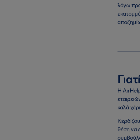
λόγω προ
εκατομμύ
αποζημίω
Γιατ
Η AirHel
εταιρειώ
καλά χέρι
Κερδίζου
θέση να 
συμβούλο