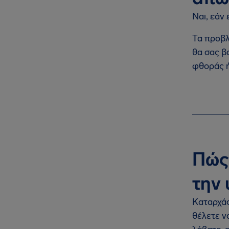
Ναι, εάν 
Τα προβλ
θα σας β
φθοράς 
Πώς
την 
Καταρχάς
θέλετε ν