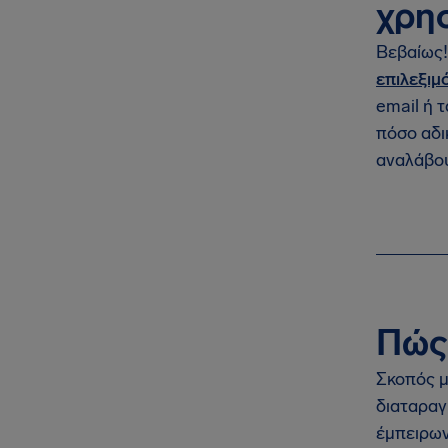
χρησ
Βεβαίως!
επιλεξιμ
email ή 
πόσο αδι
αναλάβου
Πώς 
Σκοπός μ
διαταραγ
έμπειρων