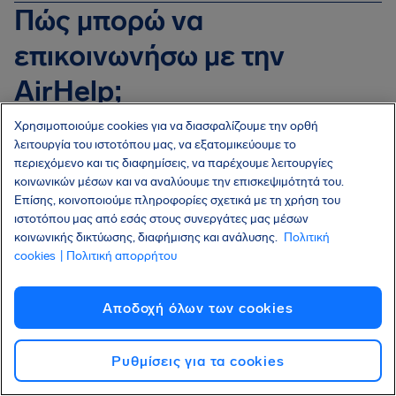
Πώς μπορώ να
επικοινωνήσω με την
AirHelp;
Μπορείτε να επικοινωνήσετε με την AirHelp μέσω
Χρησιμοποιούμε cookies για να διασφαλίζουμε την ορθή
της
Ζωντανής συνομιλίας
ή, εάν έχετε ήδη υπάρχον
λειτουργία του ιστοτόπου μας, να εξατομικεύουμε το
περιεχόμενο και τις διαφημίσεις, να παρέχουμε λειτουργίες
αίτημα σε εμάς, μέσω της
Φόρμας επικοινωνίας
κοινωνικών μέσων και να αναλύουμε την επισκεψιμότητά του.
αφότου συνδεθείτε στον λογαριασμό σας στην
Επίσης, κοινοποιούμε πληροφορίες σχετικά με τη χρήση του
AirHelp. Μπορείτε επίσης να ψάξετε στην ενότητα
ιστοτόπου μας από εσάς στους συνεργάτες μας μέσων
Βοήθεια
κοινωνικής δικτύωσης, διαφήμισης και ανάλυσης.
για απαντήσεις στις πιο συχνές ερωτήσεις.
Πολιτική
cookies
| Πολιτική απορρήτου
Γιατί απορρίφθηκε το αίτημά
Αποδοχή όλων των cookies
μου λόγω καιρικών
Ρυθμίσεις για τα cookies
συνθηκών, ενώ ο καιρός