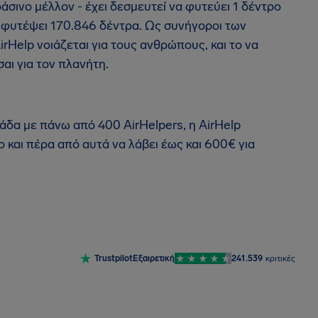
άσινο μέλλον - έχει δεσμευτεί να φυτεύει 1 δέντρο
ι φυτέψει 170.846 δέντρα. Ως συνήγοροι των
Help νοιάζεται για τους ανθρώπους, και το να
αι για τον πλανήτη.
άδα με πάνω από 400 AirHelpers, η AirHelp
ο και πέρα από αυτά να λάβει έως και 600€ για
Trustpilot
Εξαιρετική
241.539
κριτικές