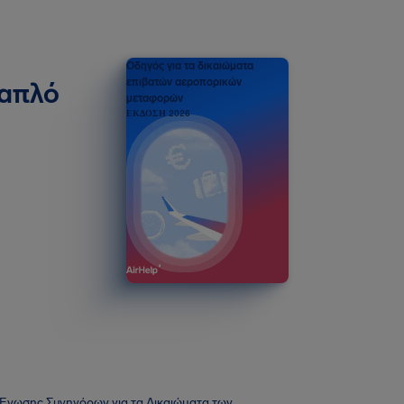
Οδηγός για τα δικαιώματα
επιβατών αεροπορικών
 απλό
μεταφορών
ΕΚΔΟΣΗ 2026
ς Ένωσης Συνηγόρων για τα Δικαιώματα των