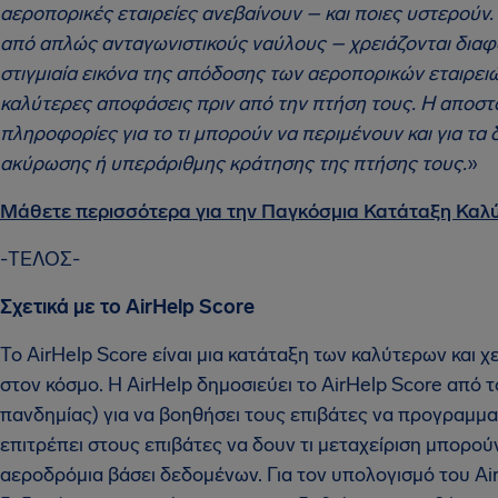
αεροπορικές εταιρείες ανεβαίνουν – και ποιες υστερούν. 
από απλώς ανταγωνιστικούς ναύλους – χρειάζονται διαφά
στιγμιαία εικόνα της απόδοσης των αεροπορικών εταιρει
καλύτερες αποφάσεις πριν από την πτήση τους. Η αποστ
πληροφορίες για το τι μπορούν να περιμένουν και για τα
ακύρωσης ή υπεράριθμης κράτησης της πτήσης τους.
»
Μάθετε περισσότερα για την Παγκόσμια Κατάταξη Καλύ
-ΤΕΛΟΣ-
Σχετικά με το AirHelp Score
Το AirHelp Score είναι μια κατάταξη των καλύτερων και
στον κόσμο. Η AirHelp δημοσιεύει το AirHelp Score από τ
πανδημίας) για να βοηθήσει τους επιβάτες να προγραμμα
επιτρέπει στους επιβάτες να δουν τι μεταχείριση μπορούν
αεροδρόμια βάσει δεδομένων. Για τον υπολογισμό του A