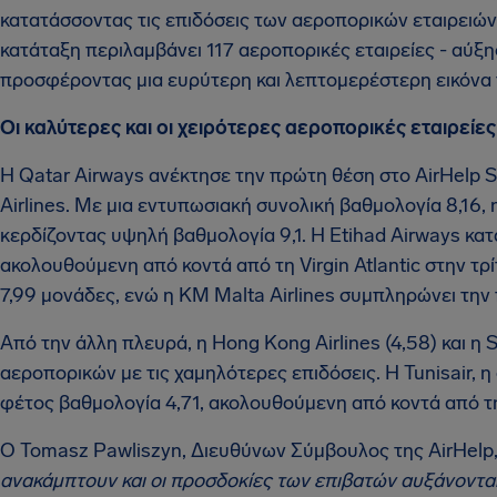
κατατάσσοντας τις επιδόσεις των αεροπορικών εταιρειών
κατάταξη περιλαμβάνει 117 αεροπορικές εταιρείες - αύξ
προσφέροντας μια ευρύτερη και λεπτομερέστερη εικόνα 
Οι καλύτερες και οι χειρότερες αεροπορικές εταιρείες
Η Qatar Airways ανέκτησε την πρώτη θέση στο AirHelp 
Airlines. Με μια εντυπωσιακή συνολική βαθμολογία 8,16,
κερδίζοντας υψηλή βαθμολογία 9,1. Η Etihad Airways κα
ακολουθούμενη από κοντά από τη Virgin Atlantic στην τρ
7,99 μονάδες, ενώ η KM Malta Airlines συμπληρώνει την
Από την άλλη πλευρά, η Hong Kong Airlines (4,58) και η S
αεροπορικών με τις χαμηλότερες επιδόσεις. Η Tunisair, η
φέτος βαθμολογία 4,71, ακολουθούμενη από κοντά από την
Ο Tomasz Pawliszyn, Διευθύνων Σύμβουλος της AirHelp,
ανακάμπτουν και οι προσδοκίες των επιβατών αυξάνονται