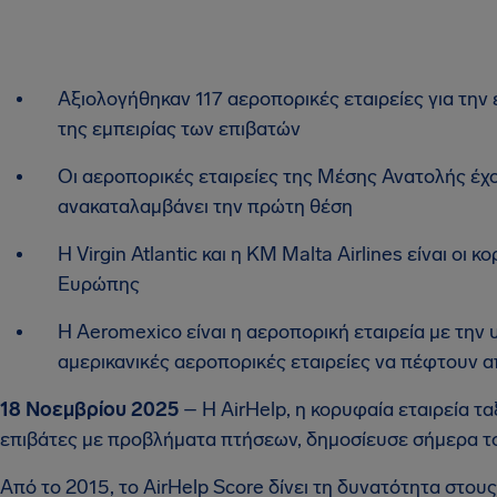
Αξιολογήθηκαν 117 αεροπορικές εταιρείες για την
της εμπειρίας των επιβατών
Οι αεροπορικές εταιρείες της Μέσης Ανατολής έχο
ανακαταλαμβάνει την πρώτη θέση
Η Virgin Atlantic και η KM Malta Airlines είναι οι
Ευρώπης
Η Aeromexico είναι η αεροπορική εταιρεία με την 
αμερικανικές αεροπορικές εταιρείες να πέφτουν 
18 Νοεμβρίου 2025
– Η AirHelp, η κορυφαία εταιρεία τα
επιβάτες με προβλήματα πτήσεων, δημοσίευσε σήμερα τ
Από το 2015, το AirHelp Score δίνει τη δυνατότητα στο