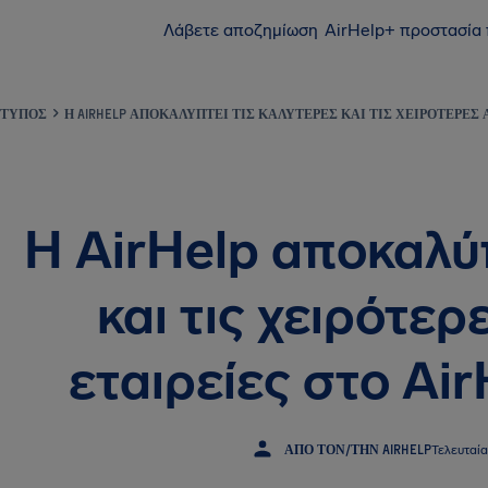
Λάβετε αποζημίωση
AirHelp+ προστασία
ΤΎΠΟΣ
Η AIRHELP ΑΠΟΚΑΛΎΠΤΕΙ ΤΙΣ ΚΑΛΎΤΕΡΕΣ ΚΑΙ ΤΙΣ ΧΕΙΡΌΤΕΡΕΣ Α
Η AirHelp αποκαλύπ
και τις χειρότε
εταιρείες στο Ai
ΑΠΌ ΤΟΝ/ΤΗΝ AIRHELP
Τελευταί