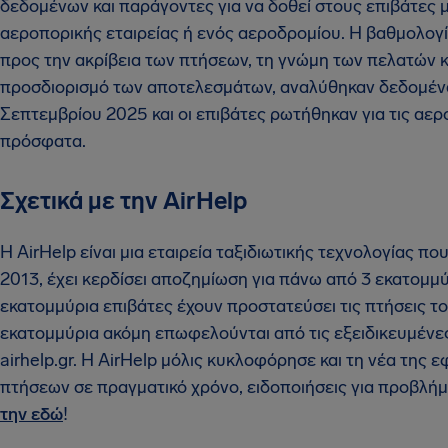
δεδομένων και παράγοντες για να δοθεί στους επιβάτες 
αεροπορικής εταιρείας ή ενός αεροδρομίου. Η βαθμολογί
προς την ακρίβεια των πτήσεων, τη γνώμη των πελατών κα
προσδιορισμό των αποτελεσμάτων, αναλύθηκαν δεδομένα
Σεπτεμβρίου 2025 και οι επιβάτες ρωτήθηκαν για τις αερ
πρόσφατα.
Σχετικά με την AirHelp
Η AirHelp είναι μια εταιρεία ταξιδιωτικής τεχνολογίας π
2013, έχει κερδίσει αποζημίωση για πάνω από 3 εκατομμ
εκατομμύρια επιβάτες έχουν προστατεύσει τις πτήσεις το
εκατομμύρια ακόμη επωφελούνται από τις εξειδικευμένε
airhelp.gr. Η AirHelp μόλις κυκλοφόρησε και τη νέα τη
πτήσεων σε πραγματικό χρόνο, ειδοποιήσεις για προβλήμ
την εδώ
!