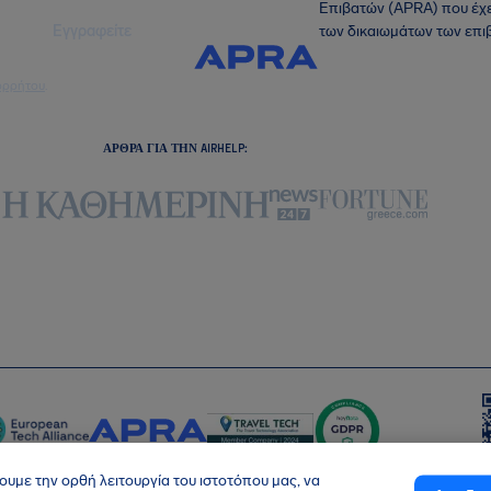
Επιβατών (APRA) που έχε
Εγγραφείτε
των δικαιωμάτων των επι
ορρήτου
.
ΆΡΘΡΑ ΓΙΑ ΤΗΝ AIRHELP:
ουμε την ορθή λειτουργία του ιστοτόπου μας, να