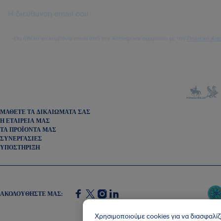
Θα ήθελα να λαμβάνω email από την AirHelp και συμφωνώ με την
Πολιτική Απ
ΜΆΘΕΤΕ ΤΑ ΔΙΚΑΙΏΜΑΤΆ ΣΑΣ
Η ΕΤΑΙΡΕΊΑ ΜΑΣ
ΤΑ ΠΡΟΪΌΝΤΑ ΜΑΣ
ΣΥΝΕΡΓΑΣΊΕΣ
ΥΠΟΣΤΉΡΙΞΗ
ΑΚΟΛΟΥΘΉΣΤΕ ΜΑΣ
:
SocialFacebook
SocialTwitter
SocialInstagram
SocialLinkedin
Χρησιμοποιούμε cookies για να διασφαλίζ